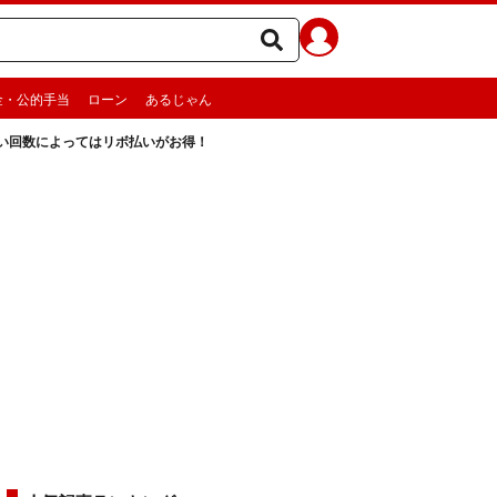
金・公的手当
ローン
あるじゃん
い回数によってはリボ払いがお得！