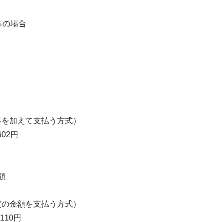
％の場合
料を加えて支払う方式）
602円
額
定の金額を支払う方式）
,110円