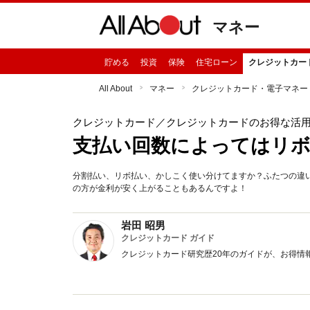
マネー
貯める
投資
保険
住宅ローン
クレジットカー
All About
マネー
クレジットカード・電子マネー
クレジットカード
／クレジットカードのお得な活
支払い回数によってはリ
分割払い、リボ払い、かしこく使い分けてますか？ふたつの違
の方が金利が安く上がることもあるんですよ！
岩田 昭男
クレジットカード ガイド
クレジットカード研究歴20年のガイドが、お得情