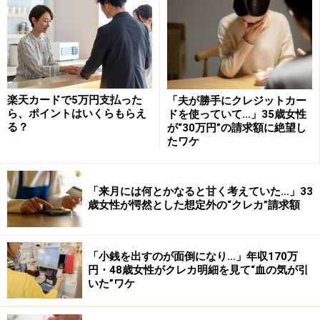
楽天カードで5万円支払った
「夫が勝手にクレジットカー
ら、ポイントはいくらもらえ
ドを使っていて…」35歳女性
る？
が“30万円”の請求額に絶望し
たワケ
個人情報流出のカラクリ！
「来月には何とかなると甘く考えていた…」33
歳女性が愕然とした想定外の“クレカ”請求額
ところで、企業からの個人情報の流出の８割は、内部の
犯行だそうです。なかでも多いのは派遣されているＩＴ
「小銭を出すのが面倒になり…」年収170万
企業社員が契約終了とともに土産代わりに個人情報を持
円・48歳女性がクレカ明細を見て“血の気が引
ち出してお金に換えるというものです。
いた”ワケ