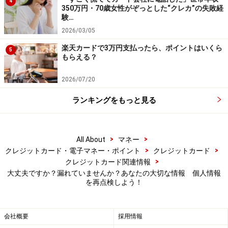
4
人情報が勝手に売り買いされ、誰かが儲けているわけ
350万円・70歳女性がぞっとした“クレカ”の失敗経
験…
で、これは悔しいかぎりですね。
2026/03/05
楽天カードで3万円支払ったら、ポイントはいくら
5
もらえる？
2026/07/20
ランキングをもっと見る
>
>
All About
マネー
>
>
クレジットカード・電子マネー・ポイント
クレジットカード
>
クレジットカード関連情報
大丈夫ですか？漏れていませんか？あなたの大切な情報 個人情報
を再点検しよう！
個人情報を守るためのダミー作戦！
会社概要
採用情報
それでは、どうやって、こうした被害を防げばいいので