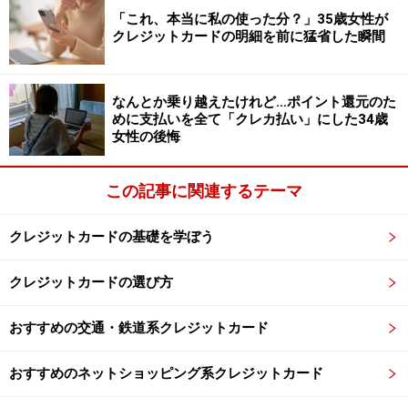
しかし、その情報も欲しい人がいなければ何の価値もあ
「これ、本当に私の使った分？」35歳女性が
りません。単なるデータの羅列で終わるだけです。とこ
クレジットカードの明細を前に猛省した瞬間
ろが、一方で、個人情報を求める人たちはたくさんいま
す。一部の企業はノドから手がでるほど欲しがっていま
なんとか乗り越えたけれど…ポイント還元のた
す。ですから、結構な値段がついて高く売れるのです。
めに支払いを全て「クレカ払い」にした34歳
女性の後悔
そして、売りたい人、買いたい人を取り持つ仲介業者も
います。それが名簿屋、データ屋と呼ばれる人たちで
この記事に関連するテーマ
す。以前は、大学の同窓会名簿などを店頭に並べる店が
多かったのですが、いまはネット上でデータを取り引き
クレジットカードの基礎を学ぼう
する業者に変わっています。紙プリントより電子データ
の方が扱いやすく、あとの加工がしやすいからです。
クレジットカードの選び方
おすすめの交通・鉄道系クレジットカード
おすすめのネットショッピング系クレジットカード