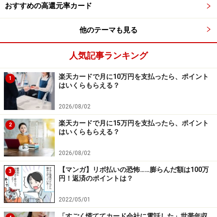
おすすめの高還元率カード
他のテーマも見る
人気記事ランキング
楽天カードで月に10万円を支払ったら、ポイント
1
はいくらもらえる？
2026/08/02
個人情報の「闇のマーケット」の存在基
楽天カードで月に15万円を支払ったら、ポイント
2
はいくらもらえる？
本！
2026/08/02
個人情報をめぐっては、すでに、売り手、仲介、買い手
という「闇のマーケット」が存在し、大いに繁盛してい
【マンガ】リボ払いの恐怖……膨らんだ額は100万
3
円！返済のポイントは？
るのです。そして、需要、供給の関係で相場が決まり、
個人情報が流れていくというカラクリなのです。つま
2022/05/01
り、こうしたマーケットの中で、私たちがバラまいた個
「すごく慌ててカード会社に電話した」世帯年収