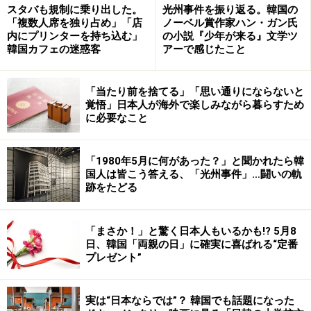
（850円）～。最近では日本の韓国料理店でも一品料理
スタバも規制に乗り出した。
光州事件を振り返る。韓国の
「複数人席を独り占め」「店
ノーベル賞作家ハン・ガン氏
としても登場しつつあるトッポギを、ぜひ本場韓国の、
内にプリンターを持ち込む」
の小説『少年が来る』文学ツ
屋台や専門店で味わってみてみませんか？
韓国カフェの迷惑客
アーで感じたこと
「当たり前を捨てる」「思い通りにならないと
初めて見たらちょっとビックリ？ スンデっ
覚悟」日本人が海外で楽しみながら暮らすため
に必要なこと
て何？
「1980年5月に何があった？」と聞かれたら韓
栄養値も高くお酒のおつまみにも合うスンデはやはり、屋
国人は皆こう答える、「光州事件」…闘いの軌
台の人気メニュー
跡をたどる
続いての屋台グルメは、スンデです。スンデとは韓国式
「まさか！」と驚く日本人もいるかも!? 5月8
ソーセージとも呼ばれる、豚の腸に豚の血やもち米、野
日、韓国「両親の日」に確実に喜ばれる“定番
菜、タンミョン（春雨）を詰め込んで蒸したものです。
プレゼント”
元は北朝鮮の平壌（ピョンヤン）や咸鏡道（ハムギョン
ド）地方で寒さの厳しい冬場に好んで食べられたものが
実は“日本ならでは”？ 韓国でも話題になった