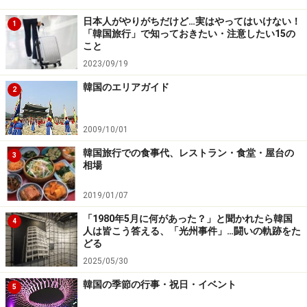
ないでしょうか？ この他にも、食堂や専門店では、ス
ンデと野菜を炒めた「スンデポック」やスンデをスープ
日本人がやりがちだけど…実はやってはいけない！
1
「韓国旅行」で知っておきたい・注意したい15の
で煮込んだ「スンデクク」といった料理もあります。韓
こと
国ではスンデは安い上に、肌の潤いを活性化されるゼラ
2023/09/19
チンを多く含み栄養価値が高い食べ物として、老若男女
韓国のエリアガイド
2
を問わず多くの人の人気を得ているのです。いきなりス
ンデだけにトライするのはちょっと……という人には、ス
2009/10/01
ンデポックやスンデククのようなスンデを使った料理か
韓国旅行での食事代、レストラン・食堂・屋台の
ら食べてみるのもいいでしょう。スンデ自体は味が淡白
3
相場
で、臭みもないため、一度食べてみると歯ごたえのある
食感にはまるかもしれませんよ。
2019/01/07
「1980年5月に何があった？」と聞かれたら韓国
4
人は皆こう答える、「光州事件」…闘いの軌跡をた
続いては
屋台で楽しめる甘味についてお届けします。
どる
2025/05/30
※記事内容は執筆時点のものです。最新の内容をご確認くださ
い。
韓国の季節の行事・祝日・イベント
※海外を訪れる際には最新情報の入手に努め、「
外務省 海外安全
5
ホームページ
」を確認するなど、安全確保に十分注意を払ってく