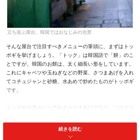
立ち並ぶ屋台。韓国ではおなじみの光景
そんな屋台で注目すべきメニューの筆頭に、まずはトッ
ポギを挙げましょう。「トック」は韓国語で「餅」のこ
とですが、韓国のお餅は、太く細長い形をしています。
これにキャベツや玉ねぎなどの野菜、さつまあげを入れ
てコチュジャンと砂糖、水あめで炒めたものがトッポギ
です。
トッポギの具の一つであるさつまあげですが、このさつ
まあげ、実は韓国では「オデン」と呼ばれているんで
す。「オデン」という呼称は、日本の統治時代からの名
続きを読む
残と言われています。この「オデン」はトッポギとは別