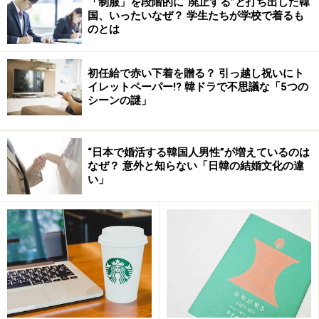
「制服」を段階的に“廃止する”と打ち出した韓
国、いったいなぜ？ 学生たちが学校で着るも
のとは
甘辛い味がトック（餅）とマッチしているトッポギ
初任給で赤い下着を贈る？ 引っ越し祝いにト
イレットペーパー!? 韓ドラで不思議な「5つの
屋台でのトッポギは、具が餅と野菜とおでんとシンプル
シーンの謎」
です。ソウル・東大門市場から程近い新堂（シンダン）
という界隈の一角には「トッポギタウン」と呼ばれるエ
リアがあり、その周囲にはトッポギの専門店がひしめき
“日本で婚活する韓国人男性”が増えているのは
なぜ？ 意外と知らない「日韓の結婚文化の違
合っています。専門店では、屋台のトッポギの材料に加
い」
えて、揚げ餃子、ゆで卵、チョルミョンと呼ばれるスパ
ゲティのような太く弾力のある麺、ラーメンといった具
も入れられ、やはりコチュジャンと水あめを混ぜ合わせ
た汁で煮込んであります。
屋台でのトッポギは一人前2,000ウォン（250円）、専門
店は、２人前から注文が可能でこちらは8,000ウォン