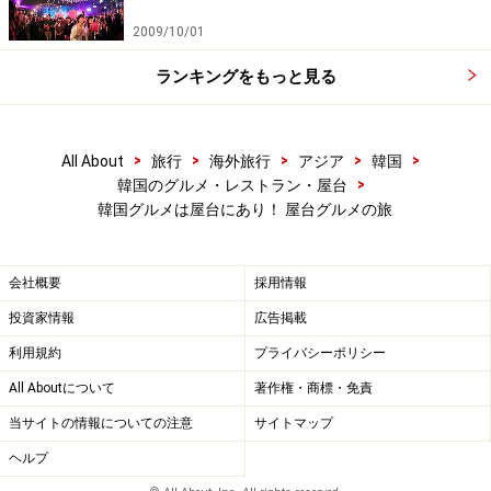
ださい。
2009/10/01
ランキングをもっと見る
次のページへ
1
/
2
>
>
>
>
>
All About
旅行
海外旅行
アジア
韓国
>
韓国のグルメ・レストラン・屋台
韓国グルメは屋台にあり！ 屋台グルメの旅
会社概要
採用情報
投資家情報
広告掲載
利用規約
プライバシーポリシー
All Aboutについて
著作権・商標・免責
当サイトの情報についての注意
サイトマップ
ヘルプ