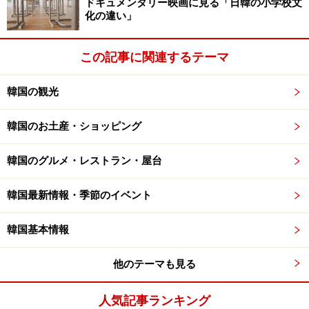
始まりといわれています。屋台では、スンデはトッポギ
ドキュメンタリー映画に見る「日韓の小学校文
化の違い」
と並んでおやつの定番メニューであり、値段も2,000ウォ
ン（250円）と手頃です。
この記事に関連するテーマ
スンデを食べる時には薬味をつけるのですが、これは地
韓国の観光
方によって異なります。ソウル周辺では一般的にあっさ
りと塩で食べます。しかし、南部の釜山地方では、味噌
韓国のお土産・ショッピング
をつけて食べます。南部地方は料理がやや塩辛い味付け
が好まれているので、スンデの薬味も塩よりも味の濃い
韓国のグルメ・レストラン・屋台
味噌が主流と言えます。日本でも関東と関西の味付けが
韓国最新情報・季節のイベント
違うことに似ていますね。
韓国基本情報
ただ初めてスンデを目にした外国人観光客などは、ちょ
っと微妙な見た目に敬遠してしまいがちで「食わず嫌
他のテーマも見る
い」なことが多いそう。それでも、日本ではあまり食べ
られないものを旅先で挑戦してみるのも旅の楽しさでは
人気記事ランキング