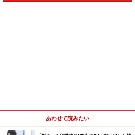
に長い串で刺して、煮干や昆布をダシで煮込んである屋
台でもおなじみのメニューなんですよ。
屋台の定番メニュー 手前からオデン、左手奥がトッポ
ギ、右手奥はスンデ
トッポギの味はコチュジャンと水あめが甘辛い味を程よ
く出して、具にしみこんでいておいしいです。トッポギ
は一皿に盛られる量もボリュームがあるので、それだけ
でもお腹一杯になってしまいます。韓国では食事の席で
おかずとして食べるというよりも、むしろお腹がちょっ
と減った時に、スナック感覚で食べるおやつのような存
在です。おやつとしてこれだけ食べても、食事もきちん
とたいらげてしまうのですから、韓国の人々の食欲旺盛
あわせて読みたい
ぶりには驚かされます。