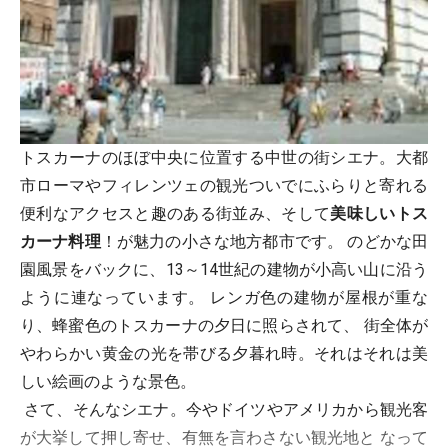
トスカーナのほぼ中央に位置する中世の街シエナ。大都
市ローマやフィレンツェの観光ついでにふらりと寄れる
便利なアクセスと趣のある街並み、そして
美味しいトス
カーナ料理
！が魅力の小さな地方都市です。 のどかな田
園風景をバックに、13～14世紀の建物が小高い山に沿う
ように連なっています。 レンガ色の建物が屋根が重な
り、蜂蜜色のトスカーナの夕日に照らされて、 街全体が
やわらかい黄金の光を帯びる夕暮れ時。それはそれは美
しい絵画のような景色。
さて、そんなシエナ。今やドイツやアメリカから観光客
が大挙して押し寄せ、有無を言わさない観光地と なって