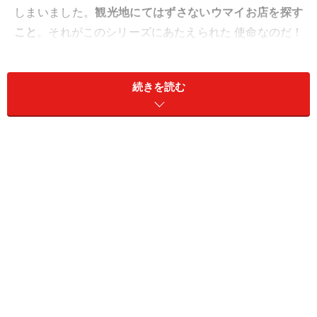
しまいました。
観光地にてはずさないウマイお店を探す
こと
。それがこのシリーズにあたえられた 使命なのだ！
今回は、シエナ近郊でＢ＆Ｂを経営するカップル（写真
左）に 教えていただきました。彼はシエナに本店がある
続きを読む
イタリア最古の銀行モンテ・デイ・パスキ・ディ・シエ
ナ にお勤め。
地元銀行員のおすすめスポット
はどこでし
ょう？！
■エノテカ・イ・テルツィ ENOTECA I TERZI
観光客でにぎわうカンポ広場から歩いてスグ。の割には
落ち着いて、かつ、お食事もできる
優秀なエノテカ
。 ワ
インがグラスで3．5ユーロから。 トスカーナ産のサラミ
やプロシュートの盛り合わせ（メニューで見つけられな
かったらIL MISTO DI AFFETTATO TOSCANOといえば 適
当に盛り合わせにしてくれます）をオーダーし、まずは
地元の味を堪能。 日替わりで、サラダ風パスタやオリジ
ナルの
ドラゴンチェッロ（シエナ近郊でよく使われるハ