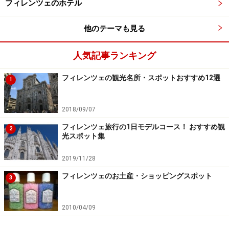
フィレンツェのホテル
トランテシリーズ
を要チェック！
他のテーマも見る
※記事内容は執筆時点のものです。最新の内容をご確認くださ
い。
※海外を訪れる際には最新情報の入手に努め、「
外務省 海外安全
人気記事ランキング
ホームページ
」を確認するなど、安全確保に十分注意を払ってく
ださい。
フィレンツェの観光名所・スポットおすすめ12選
1
2018/09/07
フィレンツェ旅行の1日モデルコース！ おすすめ観
2
光スポット集
2019/11/28
フィレンツェのお土産・ショッピングスポット
3
2010/04/09