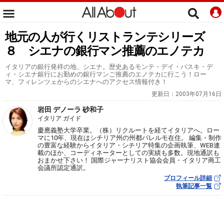
地元の人が行くリストランテシリーズ
８ シエナの銀行マン推薦のエノテカ
イタリアの銀行発祥の地、シエナ。歴史あるモンテ・デイ・パスキ・デ
ィ・シエナ銀行にお勤めの銀行マンご推薦のエノテカに行こう！ロー
マ、フィレンツェからのシエナへのアクセス情報付き！
更新日：
2003年07月16日
岩田 デノーラ 砂和子
イタリア ガイド
慶應義塾大学卒業。（株）リクルートを経てイタリアへ。ロー
マに10年、現在はシチリア州の州都パレルモ在住。 編集・制作
の豊富な経験からイタリア・シチリア特集の企画執筆、WEB連
載のほか、コーディネーターとしての実績も多数。現地通訳も
おまかせ下さい！ 国際ジャーナリスト協会会員・イタリア商工
会議所認定通訳。
プロフィール詳細
執筆記事一覧