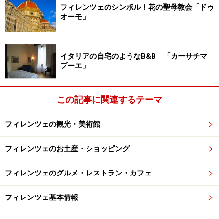
フィレンツェのシンボル！花の聖母教会「ドゥ
●ローマ－シエナ間
オーモ」
約3時間
地下鉄Ｂ線ティブルティーナ駅から、毎日９～10便が発
着。片道16．50ユーロ。 予約の必要はなく、出発前に乗
イタリアの自宅のようなB&B 「カーサチマ
り場でチケットを購入する。 シエナまで、トスカーナの
ブーエ」
田園風景の中を走るので車窓も楽しい。 問合せ：800－
930960
ＳＥＮＡ社
この記事に関連するテーマ
●シエナーフィレンツェ間 約1時間
国鉄サンタ・マリア・ノヴェッラ駅の前から、毎日40便
フィレンツェの観光・美術館
以上が発着。 詳細は
SITA社
のHPをご参照ください。時
刻表あり。
フィレンツェのお土産・ショッピング
【関連サイト】
・今回の案内人フィリベルト氏とかおるさんが営む13世
フィレンツェのグルメ・レストラン・カフェ
紀の美しいヴィッラを改造した
シエナのB&B情報
もご参
フィレンツェ基本情報
考に。
・美食の国イタリアを満喫するなら
地元の人が行くリス