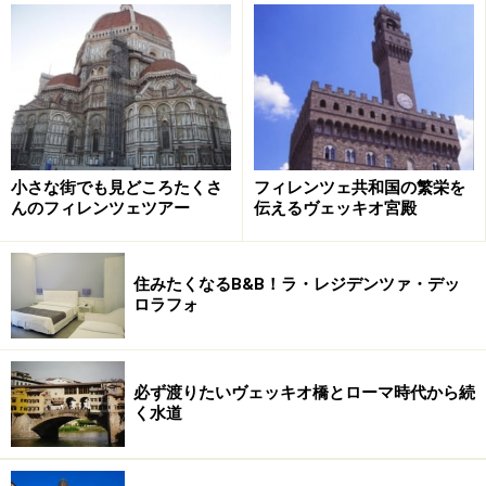
■オステリア トロンビッキエ OSTERIA
TROMBICCHIE
カワイイ内装のオステリアで、本場シエナ料理が食べら
れるそう。 今回、筆者は行ってませんが、こちらのお店
もオススメだそうです。上記のエノテカ・イ・テルツィ
の ツウっぷりからしても、期待できそうな一軒です。
小さな街でも見どころたくさ
フィレンツェ共和国の繁栄を
■OSTERIA TROMBICCHIE
んのフィレンツェツアー
伝えるヴェッキオ宮殿
住：Via delle Terme,66
電：0577-288089
住みたくなるB&B！ラ・レジデンツァ・デッ
営：
ロラフォ
休：
行き方：インディペンデント広場Piazza indipendenteか
らテルメ通りVia delle Termeに入る。 ※行った方がいら
必ず渡りたいヴェッキオ橋とローマ時代から続
っしゃったら、報告おまちしてま～す。
く水道
【シエナまでのアクセス】
シエナまでのアクセスは、何はともあれバスが便利。