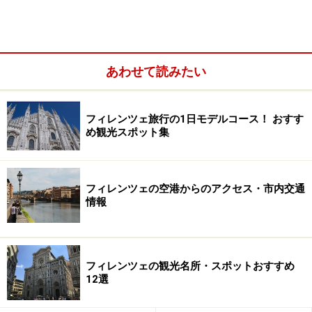
ーブ）の ペーストあえしたニョッキ
など、一工夫あるパ
スタがあります。 グラスワイン2杯、アンティパスト、
プリモ、デザート、カフェで一人30ユーロ弱（ワインに
あわせて読みたい
よる）。 トスカーナやイタリア全土の珍しいワインに囲
まれて、満足のひとときを過ごせるはずです。 特にラン
チは、地元客の中には一人でワインとパスタの食事をし
フィレンツェ旅行の1日モデルコース！ おすす
ていく人もいるので、 一人旅の時も入りやすそう。
め観光スポット集
■ENOTECA I TERZI
住：Via dei Termini,7
電：0577-44329
フィレンツェの空港からのアクセス・市内交通
情報
営：11:00～16：30、19；30～翌1：00
休：日曜（ただし、夏季は要確認）
行き方：チッタ通りVia di Citta'をバンキ・ディ・ソプラ
通りVia Banchi di Sopra方面に向かって歩き、 インディペ
フィレンツェの観光名所・スポットおすすめ
12選
ンデント広場Piazza indipendenteからテルミニ通りVia
dei Terminiに入ってスグ左側。