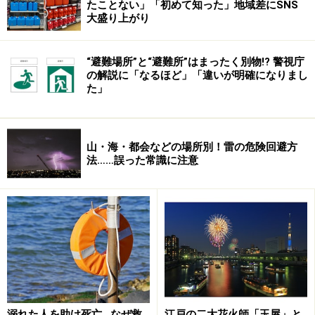
たことない」「初めて知った」地域差にSNS
大盛り上がり
“避難場所”と“避難所”はまったく別物!? 警視庁
の解説に「なるほど」「違いが明確になりまし
た」
山・海・都会などの場所別！雷の危険回避方
法……誤った常識に注意
エレベーターは、建物が高くなればなるほど、その有り
難さを実感出来る、とても便利な乗り物です。僕の場合
は、「○○デパートのエレベーターは空いていてきれいだ
からお気に入り♪」と、買い物に行くにしてもエレベータ
ーがあるのが前提でして…。
エレベーターが無い生活なんか考えられないという、肥
溺れた人を助け死亡…なぜ救
江戸の二大花火師「玉屋」と