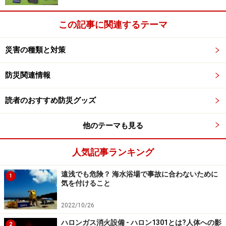
例えば、「火災が発生した時には、エレベーターを使用
しない事!」という言葉を耳にしたこと、ありますよね？
この記事に関連するテーマ
でも、「なんで使ったらいけないのか。」「使ったらど
うなるのか？」と、聞かれてもなかなか答えることは出
災害の種類と対策
来ない人も多のでは？
防災関連情報
「もしも、エレベーターに乗っている時に火災が発生し
読者のおすすめ防災グッズ
たら？」
「もしも、高層階で下の方の階から火災が発生した
他のテーマも見る
ら？」
人気記事ランキング
はっきり言って、こんな恐ろしいことは考えたくはあり
遠浅でも危険？ 海水浴場で事故に合わないために
ませんが、エレベーターをよく使用する人にとって、と
1
気を付けること
っても重要なことなので知っておいてくださいね。
2022/10/26
ハロンガス消火設備 - ハロン1301とは?人体への影
2