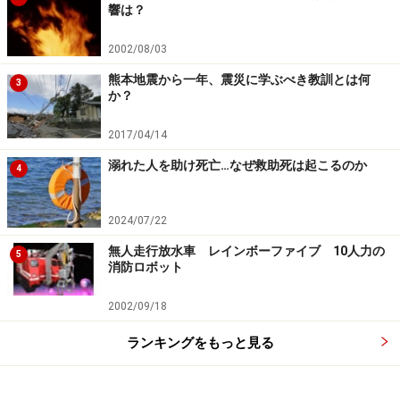
響は？
2002/08/03
熊本地震から一年、震災に学ぶべき教訓とは何
3
か？
2017/04/14
溺れた人を助け死亡…なぜ救助死は起こるのか
4
●エレベーターに乗っていて火災が発生したらどうな
2024/07/22
る？
無人走行放水車 レインボーファイブ 10人力の
5
消防ロボット
2002/09/18
ランキングをもっと見る