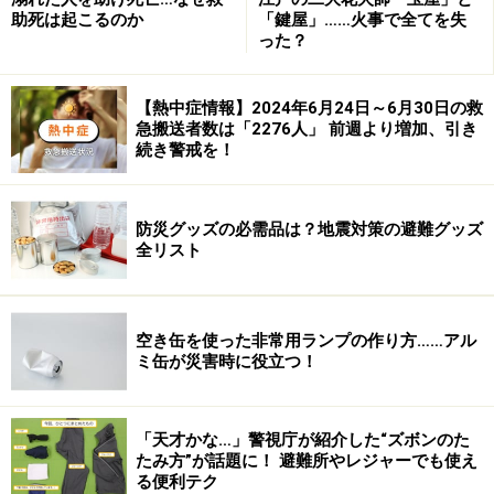
満街道まっしぐらな日々を送っていますので、火災や地
助死は起こるのか
「鍵屋」……火事で全てを失
った？
震が発生した時の危機管理対策も結構真剣に考えたこと
があります。
【熱中症情報】2024年6月24日～6月30日の救
急搬送者数は「2276人」 前週より増加、引き
皆さんは考えたことありますか？
続き警戒を！
防災グッズの必需品は？地震対策の避難グッズ
全リスト
空き缶を使った非常用ランプの作り方……アル
ミ缶が災害時に役立つ！
「天才かな…」警視庁が紹介した“ズボンのた
たみ方”が話題に！ 避難所やレジャーでも使え
る便利テク