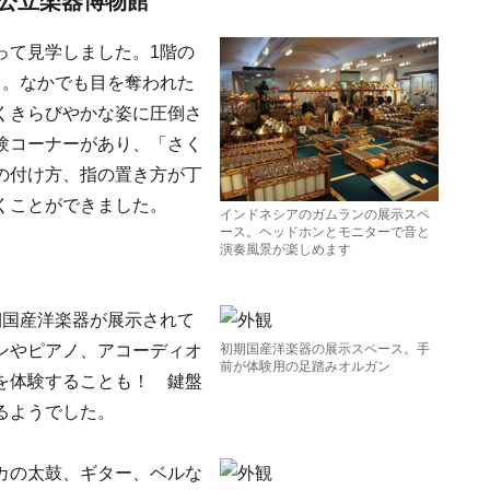
公立楽器博物館
って見学しました。1階の
々。なかでも目を奪われた
くきらびやかな姿に圧倒さ
験コーナーがあり、「さく
の付け方、指の置き方が丁
くことができました。
インドネシアのガムランの展示スペ
ース。ヘッドホンとモニターで音と
演奏風景が楽しめます
期国産洋楽器が展示されて
ンやピアノ、アコーディオ
初期国産洋楽器の展示スペース。手
前が体験用の足踏みオルガン
を体験することも！ 鍵盤
るようでした。
カの太鼓、ギター、ベルな