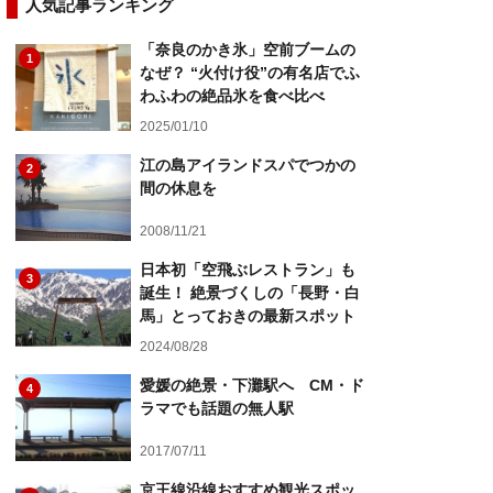
人気記事ランキング
「奈良のかき氷」空前ブームの
1
なぜ？ “火付け役”の有名店でふ
わふわの絶品氷を食べ比べ
2025/01/10
江の島アイランドスパでつかの
2
間の休息を
2008/11/21
日本初「空飛ぶレストラン」も
3
誕生！ 絶景づくしの「長野・白
馬」とっておきの最新スポット
2024/08/28
愛媛の絶景・下灘駅へ CM・ド
4
ラマでも話題の無人駅
2017/07/11
京王線沿線おすすめ観光スポッ