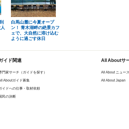
到
白馬山麓に今夏オープ
大人
ン！ 青木湖畔の絶景カフ
ェで、大自然に溶け込む
ように過ごす休日
ガイド関連
All Abou
専門家サーチ（ガイドを探す）
All About ニュー
All Aboutガイド募集
All About Japan
ガイドへの仕事・取材依頼
国民の決断