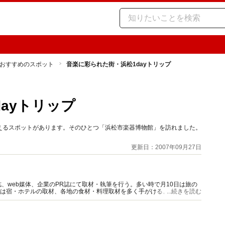
おすすめのスポット
音楽に彩られた街・浜松1dayトリップ
ayトリップ
えるスポットがあります。そのひとつ「浜松市楽器博物館」を訪れました。
更新日：2007年09月27日
、web媒体、企業のPR誌にて取材・執筆を行う。多い時で月10日は旅の
年は宿・ホテルの取材、各地の食材・料理取材を多く手がける。関心が高い
...続きを読む
工芸品、温泉やスパなど。