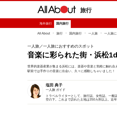
旅行
海外旅行
国内旅行
All About
旅行
国内旅行
一人旅
一人旅に
一人旅
／一人旅におすすめのスポット
音楽に彩られた街・浜松1d
世界的楽器産業が集まる浜松には、楽器や音楽と気軽に触れ合
駅前では手作りの音楽に出会い、久々に感動しちゃいました！
塩田 典子
一人旅 ガイド
トラベルライターとして、旅行誌、女性誌、一般誌
空の下。これまで訪れた土地は350カ所以上。近
のは、特産品を生かした料理やスイーツ、地酒、