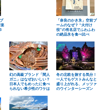
プ
「奈良のかき氷」空前ブ
行楽
ームのなぜ？ “火付け
3
役”の有名店でふわふわ
の絶品氷を食べ比べ
幻の高級ブランド「間人
冬の北欧を旅する気分！
ガニ」はなぜおいしい？
一人でもゲストみんなと
日本人でもめったに食べ
盛り上がれる、メッツァ
られない希少性のワケは
のウインターシーズン