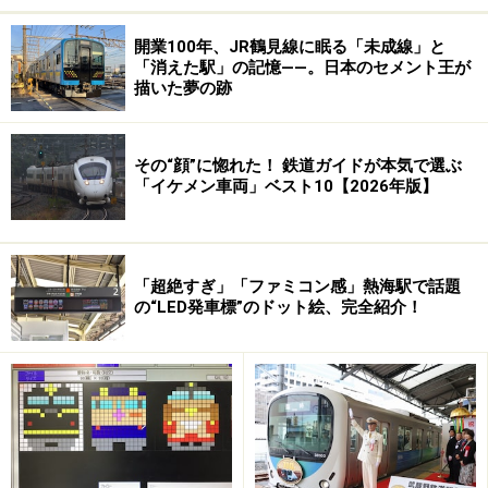
開業100年、JR鶴見線に眠る「未成線」と
「消えた駅」の記憶――。日本のセメント王が
描いた夢の跡
その“顔”に惚れた！ 鉄道ガイドが本気で選ぶ
「イケメン車両」ベスト10【2026年版】
「超絶すぎ」「ファミコン感」熱海駅で話題
の“LED発車標”のドット絵、完全紹介！