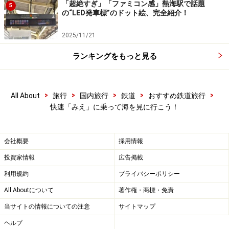
「超絶すぎ」「ファミコン感」熱海駅で話題
5
の“LED発車標”のドット絵、完全紹介！
2025/11/21
ランキングをもっと見る
>
>
>
>
>
All About
旅行
国内旅行
鉄道
おすすめ鉄道旅行
快速「みえ」に乗って海を見に行こう！
会社概要
採用情報
投資家情報
広告掲載
利用規約
プライバシーポリシー
All Aboutについて
著作権・商標・免責
当サイトの情報についての注意
サイトマップ
ヘルプ