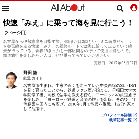
快速「みえ」に乗って海を見に行こう！
(2ページ目)
名古屋から伊勢志摩を目指す旅。4両または2両というミニ編成だが、Ｊ
Ｒ参宮線を走る快速「みえ」の最終ルートでは海に沿って走るという絶
景が待っている。青春18きっぷも一部区間をのぞいて使用可能なので、
鉄道旅行を楽しみたい人は、ぜひ乗ってみていただきたい。
更新日：
2017年06月07日
野田 隆
鉄道 ガイド
名古屋市生まれ。生家の近くを走っていた中央西線のSL・D51
を見て育ったことから、鉄道ファン歴が始まる。早稲田大学大
学院修了後、高校で語学を教える傍ら、ヨーロッパの鉄道旅行
を楽しみ、「ヨーロッパ鉄道と音楽の旅」を出版。その後、守
備範囲を国内にも広げ、2010年3月で教員を退職。旅行作家と
して活躍中。
プロフィール詳細
執筆記事一覧