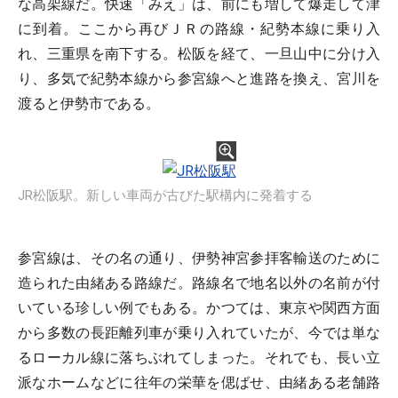
な高架線だ。快速「みえ」は、前にも増して爆走して津
に到着。ここから再びＪＲの路線・紀勢本線に乗り入
れ、三重県を南下する。松阪を経て、一旦山中に分け入
り、多気で紀勢本線から参宮線へと進路を換え、宮川を
渡ると伊勢市である。
JR松阪駅。新しい車両が古びた駅構内に発着する
参宮線は、その名の通り、伊勢神宮参拝客輸送のために
造られた由緒ある路線だ。路線名で地名以外の名前が付
いている珍しい例でもある。かつては、東京や関西方面
から多数の長距離列車が乗り入れていたが、今では単な
るローカル線に落ちぶれてしまった。それでも、長い立
派なホームなどに往年の栄華を偲ばせ、由緒ある老舗路