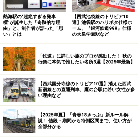
熱海駅の“超絶すぎる発車
【西武池袋線のトリビア10
標”が誕生した「奇跡的な理
選】池袋駅のハリポタ仕様ホ
由」と、制作者が語った「思
ーム、『銀河鉄道999』仕様
い」とは
の大泉学園駅など
「鉄道」に詳しい旅のプロが感動した！ 秋の
行楽に本気で推したい名所3選【2025年最新】
【西武国分寺線のトリビア10選】消えた西武
新宿線との直通列車、鷹の台駅に若い女性が多
い理由など
【2025年夏】「青春18きっぷ」新ルール解
説！ 値段・期間から特例区間まで、使い方が
全部分かる