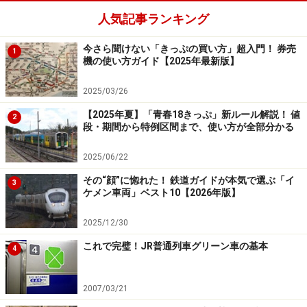
人気記事ランキング
今さら聞けない「きっぷの買い方」超入門！ 券売
1
機の使い方ガイド【2025年最新版】
2025/03/26
【2025年夏】「青春18きっぷ」新ルール解説！ 値
2
段・期間から特例区間まで、使い方が全部分かる
2025/06/22
その“顔”に惚れた！ 鉄道ガイドが本気で選ぶ「イ
3
ケメン車両」ベスト10【2026年版】
2025/12/30
これで完璧！JR普通列車グリーン車の基本
4
2007/03/21