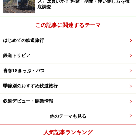
ス」は買いか？ 料金・期間・使い倒し方を徹
底調査
・営業キロ／162.6km
・
Yahoo!地図情報
この記事に関連するテーマ
はじめての鉄道旅行
鉄道トリビア
第4位 陸羽西線（りくうさいせん）
青春18きっぷ・パス
季節別のおすすめ鉄道旅行
陸羽西線の車両には奥の細道マークが
「奥の細道最上川ライン」という愛称が付けられている
鉄道デビュー・開業情報
陸羽西線は、その半分以上の区間で最上川にぴったりと
他のテーマも見る
沿って走ります。特に古口（ふるくち）駅～清川駅間で
は「最上峡」の景勝地を間近に眺められ、幅広くゆった
人気記事ランキング
りと流れる最上川の雪景色は格別です。