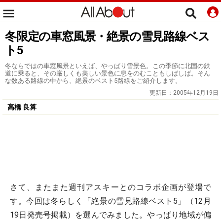
冬限定の車窓風景・絶景の雪見路線ベス
ト5
冬ならではの車窓風景といえば、やっぱり雪景色。この季節に北国の鉄
道に乗ると、その厳しくも美しい景色に息をのむこともしばしば。そん
な数ある路線の中から、絶景のベスト5路線をご紹介します。
更新日：
2005年12月19日
高橋 良算
さて、またまた週刊アスキーとのコラボ企画が登場で
す。今回は冬らしく
「絶景の雪見路線ベスト5」
（12月
19日発売号掲載）を選んでみました。やっぱり地域が偏