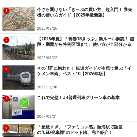
今さら聞けない「きっぷの買い方」超入門！ 券売
1
機の使い方ガイド【2025年最新版】
古口駅で下車して徒歩10分ほどのところに、有名な最上
川の舟下りの乗船場があります。冬にはこたつが装備さ
2025/03/26
れた「雪見船」が運行されており、暖かく舟下りを楽し
【2025年夏】「青春18きっぷ」新ルール解説！ 値
2
むことができます。ぜひ途中下車して、列車の車窓と船
段・期間から特例区間まで、使い方が全部分かる
上の両方から、雪の最上川風情を存分に味わってみては
2025/06/22
いかがでしょうか？
その“顔”に惚れた！ 鉄道ガイドが本気で選ぶ「イ
3
ケメン車両」ベスト10【2026年版】
また清川～余目（あまるめ）駅間では、遠くに鳥海山を
望みながら庄内平野を快走。狩川駅付近では、風力発電
2025/12/30
の風車が並び独特の景観を作り出すなど、短い時間に見
これで完璧！JR普通列車グリーン車の基本
4
どころが次から次へとやってきて、何度乗っても飽きな
い路線です。
2007/03/21
■路線データ
「超絶すぎ」「ファミコン感」熱海駅で話題
5
の“LED発車標”のドット絵、完全紹介！