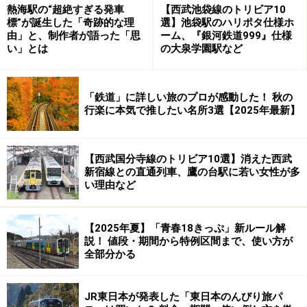
熱海駅の“超絶すぎる発車
【西武池袋線のトリビア10
標”が誕生した「奇跡的な理
選】池袋駅のハリポタ仕様ホ
由」と、制作者が語った「思
ーム、『銀河鉄道999』仕様
い」とは
の大泉学園駅など
「鉄道」に詳しい旅のプロが感動した！ 秋の
行楽に本気で推したい名所3選【2025年最新】
【西武国分寺線のトリビア10選】消えた西武
新宿線との直通列車、鷹の台駅に若い女性が多
い理由など
■路線データ
【2025年夏】「青春18きっぷ」新ルール解
説！ 値段・期間から特例区間まで、使い方が
全部分かる
国境越えを待つ上越線の電車（水上駅）
JR東日本が発表した「東日本のんびり旅パ
・JR東日本／上越線（高崎～宮内間）