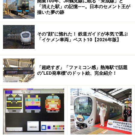
開業100年、JR鶴見線に眠る「未成線」と
中でも「岩原（いわっぱら）スキー場前」「上越国際ス
「消えた駅」の記憶――。日本のセメント王が
キー場前」の両駅は、全国でもここだけの「スキー場」
描いた夢の跡
を名乗る駅です。
その“顔”に惚れた！ 鉄道ガイドが本気で選ぶ
もちろん上越線と並行する上越新幹線でも同じように上
「イケメン車両」ベスト10【2026年版】
越国境を越えることができますが（というよりむしろこ
ちらが普通でしょうか）、トンネルが多い上にスピード
が速いですから、ゆっくりと雪を眺める、というわけに
「超絶すぎ」「ファミコン感」熱海駅で話題
はいきません。
の“LED発車標”のドット絵、完全紹介！
もっとも、現在の下り線は昭和42年に開通した新清水ト
ンネル（全長13,490m）を通りますので、国境のトンネ
ルはさらに長くなっています。また上り線には、勾配を
緩和するためにらせん状に線路を敷いた「ループ線」を
体験することもできます。