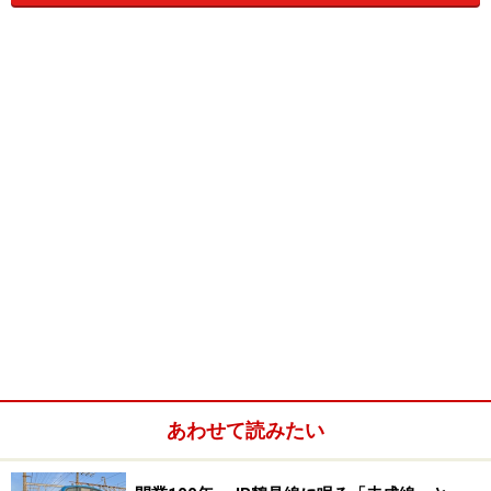
県を結ぶ上越線の清水トンネル（全長9,702m）のこと
で、当時日本で最も長いトンネルとして完成しました。
あわせて読みたい
上越線の沿線には、越後中里、越後湯沢、石打、塩
沢・・・と、有名なスキー場のある駅がずらりと並び、