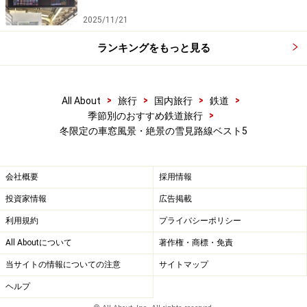
2025/11/21
最上川舟下りの玄関口、古口駅
ランキングをもっと見る
・JR東日本／陸羽西線（新庄～余目間）
・営業キロ／43.0km
>
>
>
>
All About
旅行
国内旅行
鉄道
・
Yahoo!地図情報
>
季節別のおすすめ鉄道旅行
冬限定の車窓風景・絶景の雪見路線ベスト5
■
最上峡芭蕉ライン観光株式会社
最上川の舟下り定期船を運航しています。
会社概要
採用情報
投資家情報
広告掲載
利用規約
プライバシーポリシー
残る1～3位も見逃せない絶景が！＞＞
All Aboutについて
著作権・商標・免責
当サイトの情報についての注意
サイトマップ
※記事内容は執筆時点のものです。最新の内容をご確認くださ
い。
ヘルプ