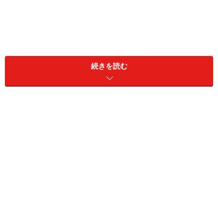
続きを読む
目次
おひつじ座／牡羊座（3月21日～4月19日生まれ）
おうし座／牡牛座（4月20日～5月20日生まれ）
ふたご座／双子座（5月21日～6月21日生まれ）
かに座／蟹座（6月22日～7月22日生まれ）
しし座／獅子座（7月23日～8月22日生まれ）
おとめ座／乙女座（8月23日～9月22日生まれ）
てんびん座／天秤座（9月23日～10月23日生まれ）
さそり座／蠍座（10月24日～11月22日生まれ）