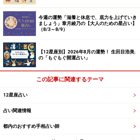
り、聞いて聞かないふりで、ゆるく流して。オフは、パ
ッと遊ぶと気分スッキリ！
今週の運勢「滋養と休息で、底力を上げていき
ましょう」章月綾乃の【大人のための星占い】
（8/3～8/9）
愛は大好転。パートナーにホレ直す幸せも。出会いは仕
事の延長に。
【12星座別】2026年8月の運勢！ 生田目浩美.
＞12星座別に見る！ あなたの生まれ持った金運
の「もぐもぐ開運占い」
おうし座／牡牛座（4月20日～5月20日生ま
れ）
この記事に関連するテーマ
整理整頓。
12星座占い
ひもづけていく。
占い関連情報
ムードは、カオス。
都内のおすすめ手相占い師
さまざまなことがさまざまなレベルで起こるため、あっ