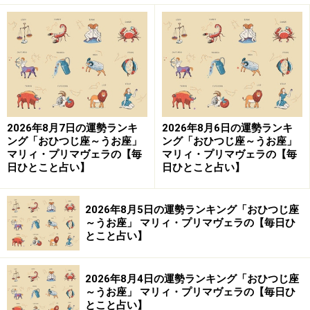
おひつじ座／牡羊座（3月21日～4月19日生
まれ）
なあなあ、まあまあ、
ゆるっと着地。
決着をつけないことが、今週を乗り切るカギとなるでし
ょう。
2026年8月7日の運勢ランキ
2026年8月6日の運勢ランキ
ング「おひつじ座～うお座」
ング「おひつじ座～うお座」
マリィ・プリマヴェラの【毎
マリィ・プリマヴェラの【毎
どっちつかずのまま、曖昧さを残しておくのです。何事
日ひとこと占い】
日ひとこと占い】
にも白黒をつけたい性格ですから、イラッとしそうです
が、そこは人生修行と割り切って。なりゆきに任せ、ど
2026年8月5日の運勢ランキング「おひつじ座
～うお座」 マリィ・プリマヴェラの【毎日ひ
っちでもいいことにしておくと、ベストな形に収まるで
とこと占い】
しょう。
2026年8月4日の運勢ランキング「おひつじ座
お口にもチャックを。余計な一言で、引き取り手のない
～うお座」 マリィ・プリマヴェラの【毎日ひ
話があなたのところに来てしまうみたい。見て見ぬふ
とこと占い】