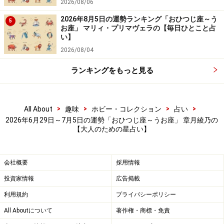
2026/08/06
ふたご座／双子座（5月21日～6月21日生ま
れ）
2026年8月5日の運勢ランキング「おひつじ座～う
5
お座」 マリィ・プリマヴェラの【毎日ひとこと占
い】
パワフル＆スピーディー。
2026/08/04
熱量高く！
ランキングをもっと見る
熱い人になりましょう。
これが好き、これをやりたい、こうするつもり、こうし
>
>
>
>
All About
趣味
ホビー・コレクション
占い
たい、個人的なこだわりをオープンにしていくのです。
2026年6月29日～7月5日の運勢「おひつじ座～うお座」 章月綾乃の
【大人のための星占い】
粗削りでいいので、どんどん進めていく、自分の思いの
まま、突っ走っていきましょう。すると、あなたが起点
の流れが起こって、運命の書き換えが始まります。
会社概要
採用情報
投資家情報
広告掲載
身近な人も、どんどん巻き込んでみて！ 一緒に夢を追い
利用規約
プライバシーポリシー
かける仲間が見つかったり、自分にはない才能とのコラ
All Aboutについて
著作権・商標・免責
ボレーションが始まったりして、盛り上がるはず。