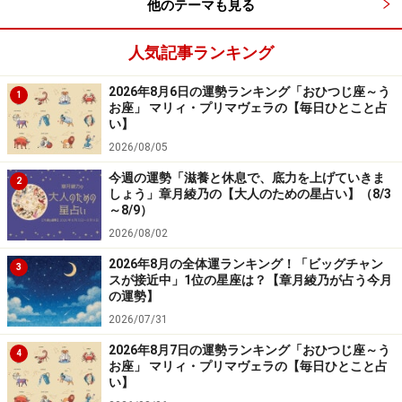
ちこっち取り散らかってしまいやすいでしょう。ちゃん
他のテーマも見る
としたいのに、やりっぱなし、出しっぱなしになってし
まうことも。ケガやミスの原因となりかねませんから、
人気記事ランキング
意識して片付けていきたいもの。どうやっても入らな
2026年8月6日の運勢ランキング「おひつじ座～う
1
い、しまえないのは、持ちきれないサイン。今のうちに
お座」 マリィ・プリマヴェラの【毎日ひとこと占
い】
手放してしまうのがよさそう。
2026/08/05
社交辞令も多そう。話が進んだら、検討するくらいでち
今週の運勢「滋養と休息で、底力を上げていきま
2
しょう」章月綾乃の【大人のための星占い】（8/3
ょうどいいはず。
～8/9）
2026/08/02
オフは、ボディケアをしっかりと。ムダ毛、カカトのお
2026年8月の全体運ランキング！「ビッグチャン
3
手入れなど、見られる季節対策を。
スが接近中」1位の星座は？【章月綾乃が占う今月
の運勢】
2026/07/31
愛は、尽くして。
2026年8月7日の運勢ランキング「おひつじ座～う
4
＞12星座別に見る！ あなたの生まれ持った金運
お座」 マリィ・プリマヴェラの【毎日ひとこと占
い】