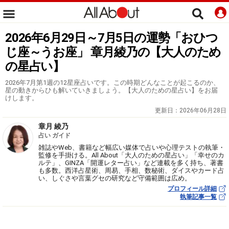
2026年6月29日～7月5日の運勢「おひつ
じ座～うお座」 章月綾乃の【大人のため
の星占い】
2026年7月第1週の12星座占いです。この時期どんなことが起こるのか、
星の動きからひも解いていきましょう。【大人のための星占い】をお届
けします。
更新日：
2026年06月28日
章月 綾乃
占い ガイド
雑誌やWeb、書籍など幅広い媒体で占いや心理テストの執筆・
監修を手掛ける。All About「大人のための星占い」「幸せのカ
ルテ」、GINZA「開運レター占い」など連載を多く持ち、著書
も多数。西洋占星術、周易、手相、数秘術、ダイスやカード占
い、しぐさや言葉グセの研究など守備範囲は広め。
プロフィール詳細
執筆記事一覧