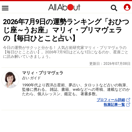
2026年7月9日の運勢ランキング「おひつ
じ座～うお座」 マリィ・プリマヴェラ
の【毎日ひとこと占い】
今日の運勢がサクッと分かる！ 人気占術研究家マリィ・プリマヴェラの
【毎日ひとこと占い】。2026年7月9日はどんな1日になるのか、星座ごと
に読み解いていきましょう。
更新日：
2026年07月08日
マリィ・プリマヴェラ
占い ガイド
1990年代より西洋占星術、夢占い、タロットなど占いの執筆、
監修に携わる。 雑誌、書籍、webなどへの寄稿、連載などのか
たわら、個人レッスン、鑑定も。 著書多数。
プロフィール詳細
執筆記事一覧