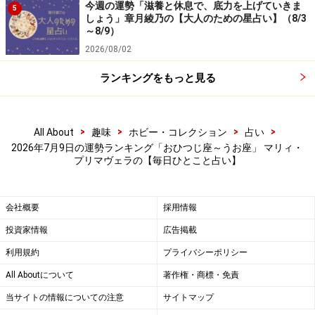
生まれ）
今週の運勢「滋養と休息で、底力を上げていきま
5
しょう」章月綾乃の【大人のための星占い】（8/3
～8/9）
2026/08/02
金銭面の見通しの甘さに注意。今日はローンを組むのは
ランキングをもっと見る
見送って。
＞今週の運勢！ 章月綾乃の【大人のための星占い】
>
>
>
>
All About
趣味
ホビー・コレクション
占い
2026年7月9日の運勢ランキング「おひつじ座～うお座」 マリィ・
プリマヴェラの【毎日ひとこと占い】
5位：しし座／獅子座（7月23日～8月22日
生まれ）
会社概要
採用情報
投資家情報
広告掲載
利用規約
プライバシーポリシー
結論を急ぐとつまずく運。1歩ずつ着実にやっていこ
All Aboutについて
著作権・商標・免責
う。
当サイトの情報についての注意
サイトマップ
＞今週の運勢！ 章月綾乃の【大人のための星占い】