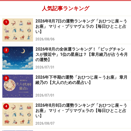
人気記事ランキング
ほしいもののために貯金を始める吉日。積み立て形式が
◎。
2026年8月7日の運勢ランキング「おひつじ座～う
1
お座」 マリィ・プリマヴェラの【毎日ひとこと占
＞今週の運勢！ 章月綾乃の【大人のための星占い】
い】
2026/08/06
2026年8月の全体運ランキング！「ビッグチャン
2
スが接近中」1位の星座は？【章月綾乃が占う今月
の運勢】
2026/07/31
2026年下半期の運勢「おひつじ座～うお座」 章月
3
綾乃の【大人のための星占い】
2026/07/01
2026年8月8日の運勢ランキング「おひつじ座～う
4
お座」 マリィ・プリマヴェラの【毎日ひとこと占
い】
6位：やぎ座／山羊座（12月22日～1月19日
2026/08/07