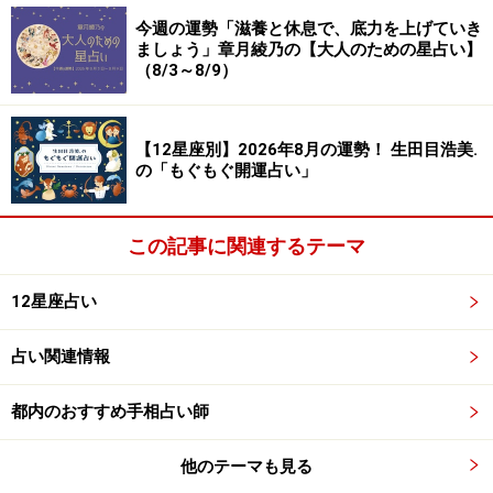
今週の運勢「滋養と休息で、底力を上げていき
ましょう」章月綾乃の【大人のための星占い】
（8/3～8/9）
8位：いて座／射手座（11月23日～12月21
日生まれ）
【12星座別】2026年8月の運勢！ 生田目浩美.
の「もぐもぐ開運占い」
清潔感が好印象に。柑橘系のコロンと白いシャツがおす
この記事に関連するテーマ
すめ。
12星座占い
＞今週の運勢！ 章月綾乃の【大人のための星占い】
占い関連情報
7位：おひつじ座／牡羊座（3月21日～4月
19日生まれ）
都内のおすすめ手相占い師
他のテーマも見る