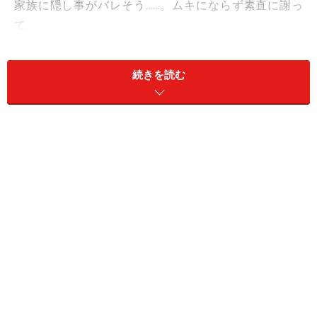
家族に隠し事がバレそう……。ムキにならず素直に謝っ
て。
＞今週の運勢！ 章月綾乃の【大人のための星占い】
続きを読む
11位：てんびん座／天秤座（9月23日～10
月23日生まれ）
自信を喪失するかも。でももう1度基礎からやり直せば
大丈夫。