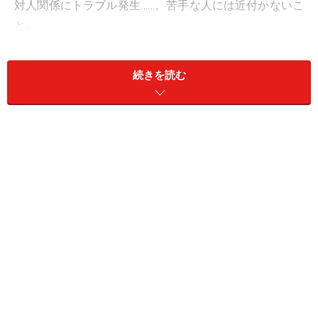
対人関係にトラブル発生……。苦手な人には近付かないこ
と。
＞今週の運勢！ 章月綾乃の【大人のための星占い】
続きを読む
11位：うお座／魚座（2月19日～3月20日生
まれ）
あいまいな態度は人を困らせるかも。イエス・ノーを確
実に伝えて。