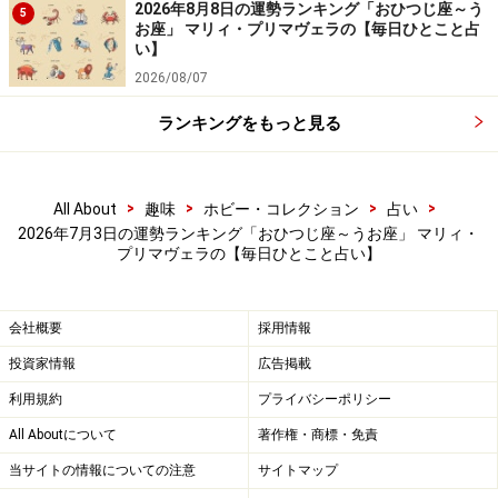
6位：みずがめ座／水瓶座（1月20日～2月
2026年8月8日の運勢ランキング「おひつじ座～う
5
18日生まれ）
お座」 マリィ・プリマヴェラの【毎日ひとこと占
い】
2026/08/07
ランキングをもっと見る
ツキあり。自己主張をすれば道が開けていく可能性が
大！
>
>
>
>
All About
趣味
ホビー・コレクション
占い
＞今週の運勢！ 章月綾乃の【大人のための星占い】
2026年7月3日の運勢ランキング「おひつじ座～うお座」 マリィ・
プリマヴェラの【毎日ひとこと占い】
5位：おうし座／牡牛座（4月20日～5月20
日生まれ）
会社概要
採用情報
投資家情報
広告掲載
利用規約
プライバシーポリシー
All Aboutについて
著作権・商標・免責
年上の男性が力添えしてくれそう。何でも相談してみ
当サイトの情報についての注意
サイトマップ
て。