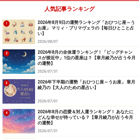
人気記事ランキング
冗談を本気と捉えられて困った事態に発展する暗示。口
2026年8月9日の運勢ランキング「おひつじ座～う
1
を慎むように。
お座」 マリィ・プリマヴェラの【毎日ひとこと占
い】
＞今週の運勢！ 章月綾乃の【大人のための星占い】
2026/08/07
2026年8月の全体運ランキング！「ビッグチャン
2
スが接近中」1位の星座は？【章月綾乃が占う今月
の運勢】
2026/07/31
2026年下半期の運勢「おひつじ座～うお座」 章月
3
綾乃の【大人のための星占い】
2026/07/01
2026年8月の恋愛＆対人運ランキング！ あなたに
4
どんな幸せが待っている？【章月綾乃が占う今月
の運勢】
2026/07/31