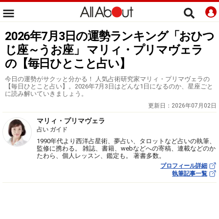
2026年7月3日の運勢ランキング「おひつ
じ座～うお座」 マリィ・プリマヴェラ
の【毎日ひとこと占い】
今日の運勢がサクッと分かる！ 人気占術研究家マリィ・プリマヴェラの
【毎日ひとこと占い】。2026年7月3日はどんな1日になるのか、星座ごと
に読み解いていきましょう。
更新日：
2026年07月02日
マリィ・プリマヴェラ
占い ガイド
1990年代より西洋占星術、夢占い、タロットなど占いの執筆、
監修に携わる。 雑誌、書籍、webなどへの寄稿、連載などのか
たわら、個人レッスン、鑑定も。 著書多数。
プロフィール詳細
執筆記事一覧