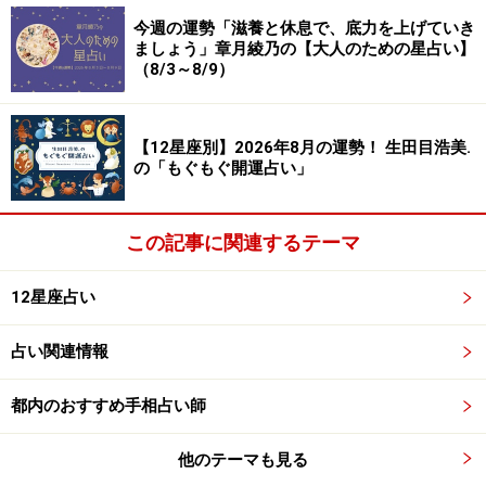
今週の運勢「滋養と休息で、底力を上げていき
ましょう」章月綾乃の【大人のための星占い】
（8/3～8/9）
8位：おとめ座／乙女座（8月23日～9月22
日生まれ）
【12星座別】2026年8月の運勢！ 生田目浩美.
の「もぐもぐ開運占い」
この記事に関連するテーマ
友人とのチームワークが乱れてしまいそう。単独行動が
正解な日。
12星座占い
＞今週の運勢！ 章月綾乃の【大人のための星占い】
占い関連情報
7位：しし座／獅子座（7月23日～8月22日
都内のおすすめ手相占い師
生まれ）
他のテーマも見る