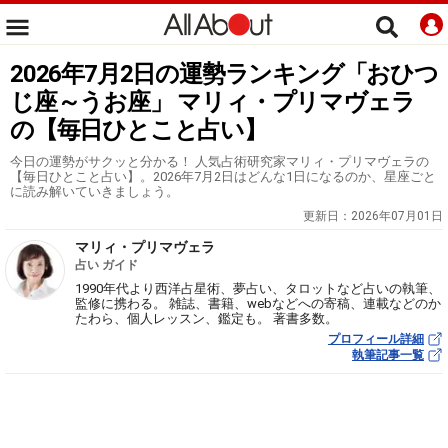
2026年7月2日の運勢ランキング「おひつ
じ座～うお座」 マリィ・プリマヴェラ
の【毎日ひとこと占い】
今日の運勢がサクッと分かる！ 人気占術研究家マリィ・プリマヴェラの
【毎日ひとこと占い】。2026年7月2日はどんな1日になるのか、星座ごと
に読み解いていきましょう。
更新日：
2026年07月01日
マリィ・プリマヴェラ
占い ガイド
1990年代より西洋占星術、夢占い、タロットなど占いの執筆、
監修に携わる。 雑誌、書籍、webなどへの寄稿、連載などのか
たわら、個人レッスン、鑑定も。 著書多数。
プロフィール詳細
執筆記事一覧