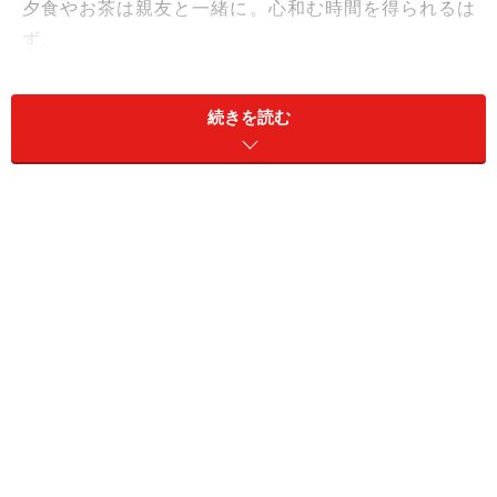
夕食やお茶は親友と一緒に。心和む時間を得られるは
ず。
＞今週の運勢！ 章月綾乃の【大人のための星占い】
続きを読む
11位：おうし座／牡牛座（4月20日～5月20
日生まれ）
運気は停滞気味。できるだけのんびりして英気を養お
う。