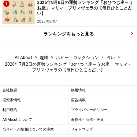
6位：やぎ座／山羊座（12月22日～1月19日
2026年8月8日の運勢ランキング「おひつじ座～う
5
生まれ）
お座」 マリィ・プリマヴェラの【毎日ひとこと占
い】
2026/08/07
ランキングをもっと見る
価値観の違う人に心の安定を乱されそう。避けるのが安
全かも。
>
>
>
>
All About
趣味
ホビー・コレクション
占い
＞今週の運勢！ 章月綾乃の【大人のための星占い】
2026年7月2日の運勢ランキング「おひつじ座～うお座」 マリィ・
プリマヴェラの【毎日ひとこと占い】
5位：おとめ座／乙女座（8月23日～9月22
日生まれ）
会社概要
採用情報
投資家情報
広告掲載
利用規約
プライバシーポリシー
All Aboutについて
著作権・商標・免責
プラン立案のチャンス日。旅行、遊び、何でもスムーズ
当サイトの情報についての注意
サイトマップ
に！