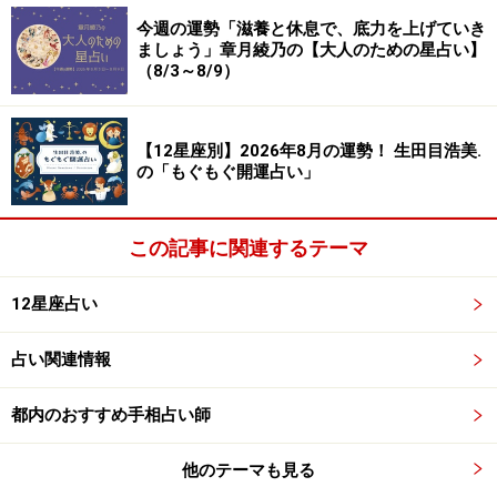
今週の運勢「滋養と休息で、底力を上げていき
ましょう」章月綾乃の【大人のための星占い】
（8/3～8/9）
8位：かに座／蟹座（6月22日～7月22日生
まれ）
【12星座別】2026年8月の運勢！ 生田目浩美.
の「もぐもぐ開運占い」
この記事に関連するテーマ
友人関係がギクシャクしそう。悪口を言う人には同調し
ないこと。
12星座占い
＞今週の運勢！ 章月綾乃の【大人のための星占い】
占い関連情報
7位：てんびん座／天秤座（9月23日～10月
都内のおすすめ手相占い師
23日生まれ）
他のテーマも見る