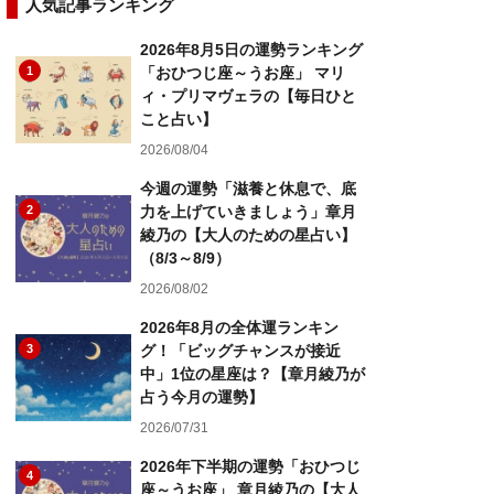
人気記事ランキング
2026年8月5日の運勢ランキング
1
「おひつじ座～うお座」 マリ
ィ・プリマヴェラの【毎日ひと
こと占い】
2026/08/04
今週の運勢「滋養と休息で、底
2
力を上げていきましょう」章月
綾乃の【大人のための星占い】
（8/3～8/9）
2026/08/02
2026年8月の全体運ランキン
3
グ！「ビッグチャンスが接近
中」1位の星座は？【章月綾乃が
占う今月の運勢】
2026/07/31
2026年下半期の運勢「おひつじ
4
座～うお座」 章月綾乃の【大人