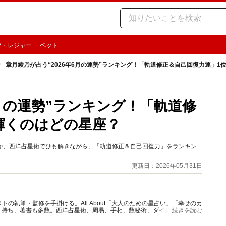
ツ・レジャー
ペット
章月綾乃が占う“2026年6月の運勢”ランキング！「軌道修正＆自己回復力運」1
6月の運勢”ランキング！「軌道修
輝くのはどの星座？
るのか、西洋占星術でひも解きながら、「軌道修正＆自己回復力」をランキン
更新日：2026年05月31日
の執筆・監修を手掛ける。All About「大人のための星占い」「幸せのカ
多く持ち、著書も多数。西洋占星術、周易、手相、数秘術、ダイスやカード占
...続きを読む
。