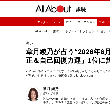
趣味
エンタメ
ゲーム
ホビー・コレクション
スポー
All About
趣味
ホビー・コレクション
占い
占い
章月綾乃が占う“2026年
正＆自己回復力運」1位に
2026年6月の12星座占いです。この時期どんなことが起こ
グ形式でお届けします。※画像：Shutterstock.com
章月 綾乃
占い ガイド
雑誌やWeb、書籍など幅広い媒体で占いや心理テスト
ルテ」、GINZA「開運レター占い」など連載を
い、しぐさや言葉グセの研究など守備範囲は広め