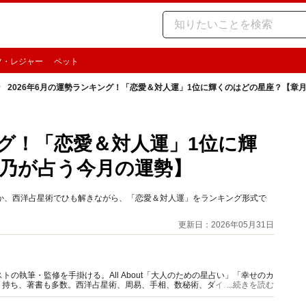
ツ・レジャー
ペット
2026年6月の運勢ランキング！「恋愛＆対人運」1位に輝くのはどの星座？【章
ング！「恋愛＆対人運」1位に輝
乃が占う今月の運勢】
るのか、西洋占星術でひも解きながら、「恋愛＆対人運」をランキング形式で
更新日：2026年05月31日
の執筆・監修を手掛ける。All About「大人のための星占い」「幸せのカ
多く持ち、著書も多数。西洋占星術、周易、手相、数秘術、ダイスやカード占
...続きを読む
。