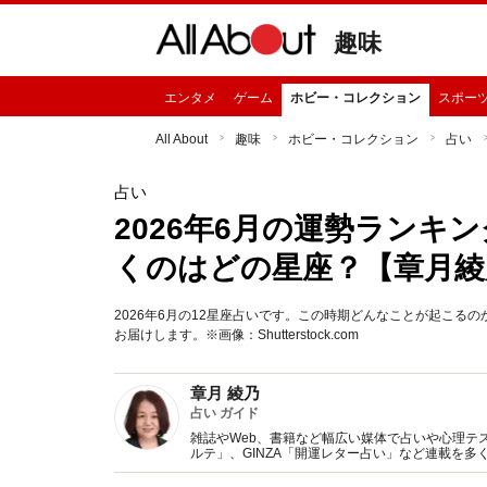
趣味
エンタメ
ゲーム
ホビー・コレクション
スポー
All About
趣味
ホビー・コレクション
占い
占い
2026年6月の運勢ランキ
くのはどの星座？【章月綾
2026年6月の12星座占いです。この時期どんなことが起こ
お届けします。※画像：Shutterstock.com
章月 綾乃
占い ガイド
雑誌やWeb、書籍など幅広い媒体で占いや心理テスト
ルテ」、GINZA「開運レター占い」など連載を
い、しぐさや言葉グセの研究など守備範囲は広め