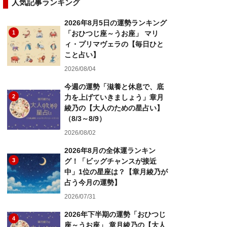
人気記事ランキング
2026年8月5日の運勢ランキング
1
「おひつじ座～うお座」 マリ
ィ・プリマヴェラの【毎日ひと
こと占い】
2026/08/04
今週の運勢「滋養と休息で、底
2
力を上げていきましょう」章月
綾乃の【大人のための星占い】
（8/3～8/9）
2026/08/02
2026年8月の全体運ランキン
3
グ！「ビッグチャンスが接近
中」1位の星座は？【章月綾乃が
占う今月の運勢】
2026/07/31
2026年下半期の運勢「おひつじ
4
座～うお座」 章月綾乃の【大人