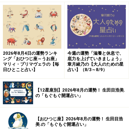
まれ）
フットワーク軽く、
世のため人のために動く。
細かいところまで気が回り、人助けがスムーズにできそ
う。
2026年8月4日の運勢ランキ
今週の運勢「滋養と休息で、
ング「おひつじ座～うお座」
底力を上げていきましょう」
いつもなら、出しゃばり過ぎかも、余計かもと引くシー
マリィ・プリマヴェラの【毎
章月綾乃の【大人のための星
ンでも、一声かけて手を貸すとよいご縁が動き出すでし
日ひとこと占い】
占い】（8/3～8/9）
ょう。乗り物の中で席を譲る、困っている人に手を貸す
など、さりげない親切も心掛けて。誰かの役に立てるこ
【12星座別】2026年8月の運勢！ 生田目浩美.
とがうれしいし、相手からも感謝が戻って、幸せな時間
の「もぐもぐ開運占い」
を過ごせることに。
仕事は、やり直しがあるかも。でも、手をかけた分だ
【おひつじ座】2026年8月の運勢！ 生田目浩
美.の「もぐもぐ開運占い」
け、よい結果になっていくもの。快く注文を受けましょ