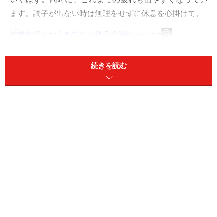
ます。調子が出ない時は無理をせずに休息を心掛けて。
章月綾乃からあなたへ送る今週のメッセージ
続きを読む
目次
おひつじ座／牡羊座（3月21日～4月19日生まれ）
おうし座／牡牛座（4月20日～5月20日生まれ）
ふたご座／双子座（5月21日～6月21日生まれ）
かに座／蟹座（6月22日～7月22日生まれ）