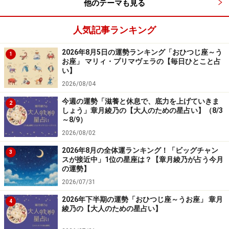
くでしょう。
他のテーマも見る
あれもこれもと欲張るよりも、自分の好きなこと、気に
人気記事ランキング
なることを追いかけたい気持ちが強くなるはず。
2026年8月5日の運勢ランキング「おひつじ座～う
1
お座」 マリィ・プリマヴェラの【毎日ひとこと占
い】
今週は、自分本位でいいみたい。守備範囲を絞って、独
2026/08/04
創性豊かな世界を確立していきましょう。勉強や趣味、
推し活など、マニアックに追いかけることで、特別な発
今週の運勢「滋養と休息で、底力を上げていきま
2
しょう」章月綾乃の【大人のための星占い】（8/3
見や気付きがありそう。仕事も専門性を高めて。たと
～8/9）
え、事務の仕事やレジ打ち作業でも、あなたなりの工夫
2026/08/02
の余地がありそうです。
2026年8月の全体運ランキング！「ビッグチャン
3
スが接近中」1位の星座は？【章月綾乃が占う今月
の運勢】
オフは、都会的なスポットへ。洗練されたデザインな
2026/07/31
ど、いい刺激を受けられそう。
2026年下半期の運勢「おひつじ座～うお座」 章月
4
綾乃の【大人のための星占い】
愛は、マメな連絡が円満の秘訣（ひけつ）。