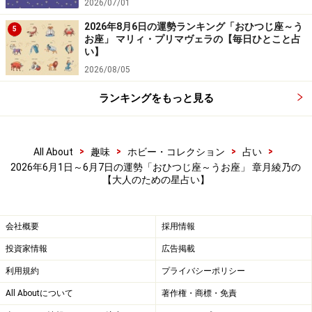
2026/07/01
＞2026年6月の運勢ランキング！ 1位に輝くのはどの星
2026年8月6日の運勢ランキング「おひつじ座～う
座!?
5
お座」 マリィ・プリマヴェラの【毎日ひとこと占
い】
ふたご座／双子座（5月21日～6月21日生ま
2026/08/05
れ）
ランキングをもっと見る
見えないバリアで、
快適＆感じよく！
>
>
>
>
All About
趣味
ホビー・コレクション
占い
境界線を引きましょう。
2026年6月1日～6月7日の運勢「おひつじ座～うお座」 章月綾乃の
【大人のための星占い】
ここまでは共有部分、それ以上はプライベートと。よそ
ゆきの自分と中の人を明確に分けていくのです。人気と
会社概要
採用情報
活気、勢いがあるため、「やっちゃう？」「行っちゃ
投資家情報
広告掲載
う？」でどんどん話が進んでいき、公私の分け目が消え
利用規約
プライバシーポリシー
やすいのです。しかしそうすると、簡単にあなた自身が
All Aboutについて
著作権・商標・免責
消費されてしまって、1週間の終わりにはクタクタの抜