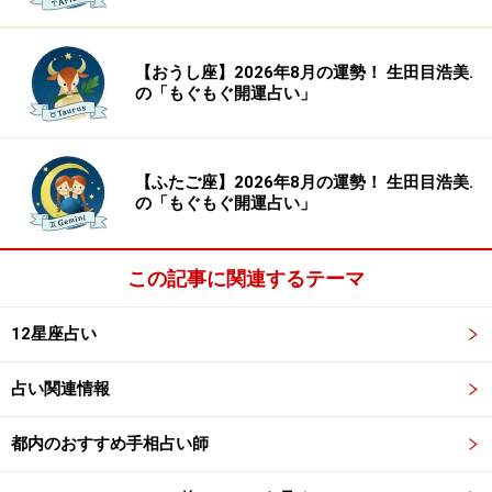
う。
【おうし座】2026年8月の運勢！ 生田目浩美.
オフは、室内にツキが。自宅でゴロゴロも、いい休息
の「もぐもぐ開運占い」
に。
愛は、家庭的なサービスを。
【ふたご座】2026年8月の運勢！ 生田目浩美.
の「もぐもぐ開運占い」
＞2026年6月の運勢ランキング！ 1位に輝くのはどの星
座!?
この記事に関連するテーマ
おうし座／牡牛座（4月20日～5月20日生ま
12星座占い
れ）
狭く深く、
占い関連情報
自分ファーストで。
都内のおすすめ手相占い師
こだわりが強くなって、興味を持てる範囲が狭まってい