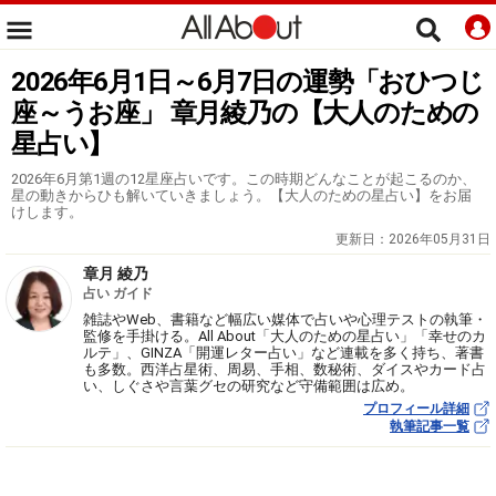
2026年6月1日～6月7日の運勢「おひつじ
座～うお座」 章月綾乃の【大人のための
星占い】
2026年6月第1週の12星座占いです。この時期どんなことが起こるのか、
星の動きからひも解いていきましょう。【大人のための星占い】をお届
けします。
更新日：
2026年05月31日
章月 綾乃
占い ガイド
雑誌やWeb、書籍など幅広い媒体で占いや心理テストの執筆・
監修を手掛ける。All About「大人のための星占い」「幸せのカ
ルテ」、GINZA「開運レター占い」など連載を多く持ち、著書
も多数。西洋占星術、周易、手相、数秘術、ダイスやカード占
い、しぐさや言葉グセの研究など守備範囲は広め。
プロフィール詳細
執筆記事一覧