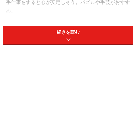
手仕事をすると心が安定しそう。パズルや手芸がおすす
め。
＞【12星座別】今月の「軌道修正＆自己回復力運」1位
の星座は？
続きを読む
11位：うお座／魚座（2月19日～3月20日生
まれ）