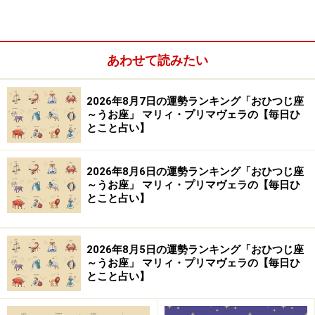
あわせて読みたい
余計なひと言で墓穴を掘る予感……。口は必要以上に慎ん
で。
2026年8月7日の運勢ランキング「おひつじ座
～うお座」 マリィ・プリマヴェラの【毎日ひ
とこと占い】
＞【12星座別】今月の「軌道修正＆自己回復力運」1位
の星座は？
2026年8月6日の運勢ランキング「おひつじ座
～うお座」 マリィ・プリマヴェラの【毎日ひ
10位：やぎ座／山羊座（12月22日～1月19
とこと占い】
日生まれ）
2026年8月5日の運勢ランキング「おひつじ座
～うお座」 マリィ・プリマヴェラの【毎日ひ
とこと占い】
苦手なことに直面しそう。親友に相談すれば解決策あ
り。