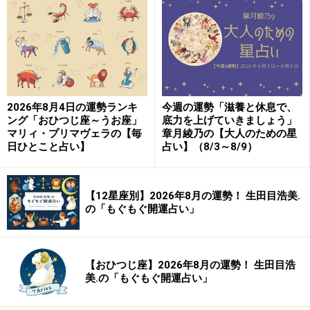
＞【12星座別】今月の「軌道修正＆自己回復力運」1位
の星座は？
9位：おうし座／牡牛座（4月20日～5月20
日生まれ）
2026年8月4日の運勢ランキ
今週の運勢「滋養と休息で、
ング「おひつじ座～うお座」
底力を上げていきましょう」
マリィ・プリマヴェラの【毎
章月綾乃の【大人のための星
日ひとこと占い】
占い】（8/3～8/9）
気分が沈みがち。気の合う仲間との食事で気分一新し
て。
【12星座別】2026年8月の運勢！ 生田目浩美.
の「もぐもぐ開運占い」
＞【12星座別】今月の「軌道修正＆自己回復力運」1位
の星座は？
【おひつじ座】2026年8月の運勢！ 生田目浩
美.の「もぐもぐ開運占い」