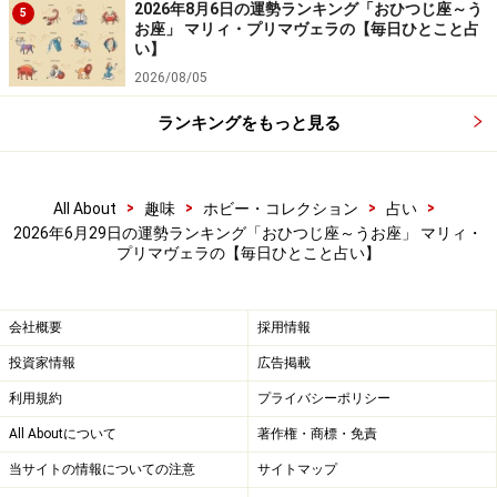
2026年8月6日の運勢ランキング「おひつじ座～う
5
お座」 マリィ・プリマヴェラの【毎日ひとこと占
い】
2026/08/05
ランキングをもっと見る
6位：かに座／蟹座（6月22日～7月22日生
まれ）
>
>
>
>
All About
趣味
ホビー・コレクション
占い
2026年6月29日の運勢ランキング「おひつじ座～うお座」 マリィ・
プリマヴェラの【毎日ひとこと占い】
友人には誠心誠意の対応を。友情が一気に盛り上がる
会社概要
採用情報
運。
投資家情報
広告掲載
＞【12星座別】今月の「軌道修正＆自己回復力運」1位
利用規約
プライバシーポリシー
の星座は？
All Aboutについて
著作権・商標・免責
当サイトの情報についての注意
サイトマップ
5位：てんびん座／天秤座（9月23日～10月