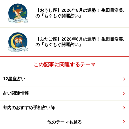
【おうし座】2026年8月の運勢！ 生田目浩美.
の「もぐもぐ開運占い」
【ふたご座】2026年8月の運勢！ 生田目浩美.
の「もぐもぐ開運占い」
8位：ふたご座／双子座（5月21日～6月21
この記事に関連するテーマ
日生まれ）
12星座占い
占い関連情報
ジョークに注意。ふざけたつもりが反感を買う暗示あ
都内のおすすめ手相占い師
り。
他のテーマも見る
＞【12星座別】今月の「軌道修正＆自己回復力運」1位