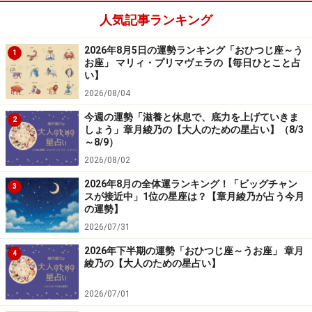
の星座は？
人気記事ランキング
7位：さそり座／蠍座（10月24日～11月22
2026年8月5日の運勢ランキング「おひつじ座～う
1
日生まれ）
お座」 マリィ・プリマヴェラの【毎日ひとこと占
い】
2026/08/04
今週の運勢「滋養と休息で、底力を上げていきま
2
しょう」章月綾乃の【大人のための星占い】（8/3
難しい目標は持たないこと。自分なりのやりかたでOK。
～8/9）
2026/08/02
＞【12星座別】今月の「軌道修正＆自己回復力運」1位
2026年8月の全体運ランキング！「ビッグチャン
の星座は？
3
スが接近中」1位の星座は？【章月綾乃が占う今月
の運勢】
2026/07/31
2026年下半期の運勢「おひつじ座～うお座」 章月
4
綾乃の【大人のための星占い】
2026/07/01