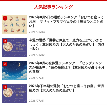
人気記事ランキング
7位：さそり座／蠍座（10月24日～11月22
日生まれ）
2026年8月5日の運勢ランキング「おひつじ座～う
1
お座」 マリィ・プリマヴェラの【毎日ひとこと占
い】
2026/08/04
マイペースになると◎。人の反応など気にしないこと。
今週の運勢「滋養と休息で、底力を上げていきま
2
しょう」章月綾乃の【大人のための星占い】（8/3
～8/9）
＞【12星座別】今月の「軌道修正＆自己回復力運」1位
2026/08/02
の星座は？
2026年8月の全体運ランキング！「ビッグチャン
3
スが接近中」1位の星座は？【章月綾乃が占う今月
の運勢】
2026/07/31
2026年下半期の運勢「おひつじ座～うお座」 章月
4
綾乃の【大人のための星占い】
2026/07/01