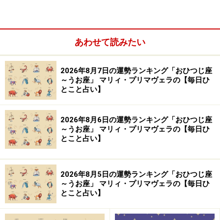
あわせて読みたい
人を頼りにするのはNG。独力で踏ん張ることを心掛け
て。
2026年8月7日の運勢ランキング「おひつじ座
～うお座」 マリィ・プリマヴェラの【毎日ひ
とこと占い】
＞【12星座別】今月の「軌道修正＆自己回復力運」1位
の星座は？
2026年8月6日の運勢ランキング「おひつじ座
～うお座」 マリィ・プリマヴェラの【毎日ひ
10位：うお座／魚座（2月19日～3月20日生
とこと占い】
まれ）
2026年8月5日の運勢ランキング「おひつじ座
～うお座」 マリィ・プリマヴェラの【毎日ひ
とこと占い】
被害妄想に悩まされそう……。冷静になってゼロから再出
発しよう。