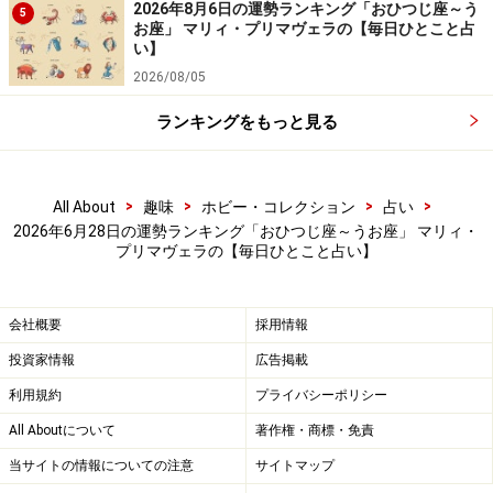
2026年8月6日の運勢ランキング「おひつじ座～う
5
お座」 マリィ・プリマヴェラの【毎日ひとこと占
い】
2026/08/05
ランキングをもっと見る
6位：かに座／蟹座（6月22日～7月22日生
まれ）
>
>
>
>
All About
趣味
ホビー・コレクション
占い
2026年6月28日の運勢ランキング「おひつじ座～うお座」 マリィ・
プリマヴェラの【毎日ひとこと占い】
慎重過ぎると後悔するハメに……。強気な態度も時には必
要。
会社概要
採用情報
＞【12星座別】今月の「軌道修正＆自己回復力運」1位
投資家情報
広告掲載
の星座は？
利用規約
プライバシーポリシー
All Aboutについて
著作権・商標・免責
5位：みずがめ座／水瓶座（1月20日～2月
当サイトの情報についての注意
サイトマップ
18日生まれ）