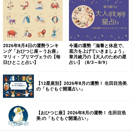
＞【12星座別】今月の「軌道修正＆自己回復力運」1位
の星座は？
9位：やぎ座／山羊座（12月22日～1月19日
生まれ）
2026年8月4日の運勢ランキ
今週の運勢「滋養と休息で、
ング「おひつじ座～うお座」
底力を上げていきましょう」
マリィ・プリマヴェラの【毎
章月綾乃の【大人のための星
日ひとこと占い】
占い】（8/3～8/9）
争い事は避けて。広い心を持てば運気は安定するはず。
【12星座別】2026年8月の運勢！ 生田目浩美.
＞【12星座別】今月の「軌道修正＆自己回復力運」1位
の「もぐもぐ開運占い」
の星座は？
【おひつじ座】2026年8月の運勢！ 生田目浩
美.の「もぐもぐ開運占い」