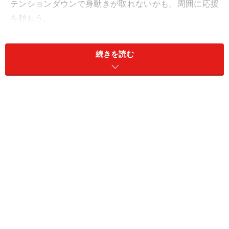
テンションダウンで身動きが取れないかも。周囲に応援
を頼もう。
＞【12星座別】今月の「軌道修正＆自己回復力運」1位
の星座は？
続きを読む
11位：おとめ座／乙女座（8月23日～9月22
日生まれ）