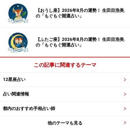
【おうし座】2026年8月の運勢！ 生田目浩美.
の「もぐもぐ開運占い」
【ふたご座】2026年8月の運勢！ 生田目浩美.
の「もぐもぐ開運占い」
8位：おうし座／牡牛座（4月20日～5月20
日生まれ）
この記事に関連するテーマ
12星座占い
占い関連情報
恨みがましい気分になりがち。他人のことはスルーで
OK。
都内のおすすめ手相占い師
＞【12星座別】今月の「軌道修正＆自己回復力運」1位
他のテーマも見る
の星座は？