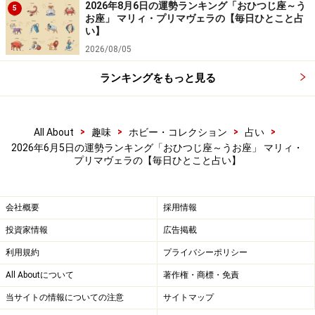
6位：みずがめ座／水瓶座（1月20日～2月
2026年8月6日の運勢ランキング「おひつじ座～う
5
18日生まれ）
お座」 マリィ・プリマヴェラの【毎日ひとこと占
い】
2026/08/05
ランキングをもっと見る
お気楽な考え方が周囲に好評。まじめ過ぎる態度は封印
しよう。
>
>
>
>
All About
趣味
ホビー・コレクション
占い
＞今週の運勢！ 章月綾乃の【大人のための星占い】
2026年6月5日の運勢ランキング「おひつじ座～うお座」 マリィ・
プリマヴェラの【毎日ひとこと占い】
5位：おうし座／牡牛座（4月20日～5月20
日生まれ）
会社概要
採用情報
投資家情報
広告掲載
利用規約
プライバシーポリシー
All Aboutについて
著作権・商標・免責
失敗する場面が……。クヨクヨせず今後の教訓として生か
当サイトの情報についての注意
サイトマップ
そう。