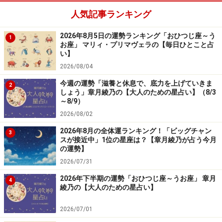
人気記事ランキング
ほめ言葉を意識して使おう。人気と運気上昇の原動力に
2026年8月5日の運勢ランキング「おひつじ座～う
1
なるはず。
お座」 マリィ・プリマヴェラの【毎日ひとこと占
い】
＞今週の運勢！ 章月綾乃の【大人のための星占い】
2026/08/04
今週の運勢「滋養と休息で、底力を上げていきま
2
しょう」章月綾乃の【大人のための星占い】（8/3
～8/9）
2026/08/02
2026年8月の全体運ランキング！「ビッグチャン
3
スが接近中」1位の星座は？【章月綾乃が占う今月
の運勢】
2026/07/31
2026年下半期の運勢「おひつじ座～うお座」 章月
4
綾乃の【大人のための星占い】
2026/07/01