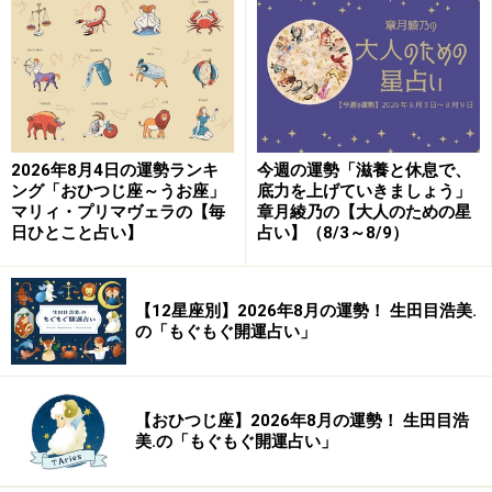
9位：てんびん座／天秤座（9月23日～10月
23日生まれ）
2026年8月4日の運勢ランキ
今週の運勢「滋養と休息で、
交際費がかさみそう。人付き合いも倹約を考えた方がい
ング「おひつじ座～うお座」
底力を上げていきましょう」
いかも。
マリィ・プリマヴェラの【毎
章月綾乃の【大人のための星
日ひとこと占い】
占い】（8/3～8/9）
＞今週の運勢！ 章月綾乃の【大人のための星占い】
【12星座別】2026年8月の運勢！ 生田目浩美.
の「もぐもぐ開運占い」
【おひつじ座】2026年8月の運勢！ 生田目浩
美.の「もぐもぐ開運占い」