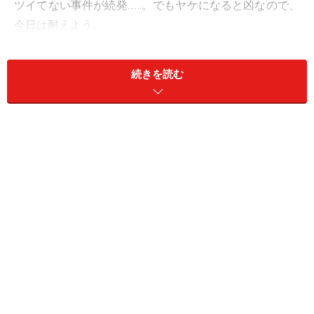
ツイてない事件が続発……。でもヤケになると凶なので、
今日は耐えよう。
＞今週の運勢！ 章月綾乃の【大人のための星占い】
続きを読む
11位：うお座／魚座（2月19日～3月20日生
まれ）
ボランティア精神が幸運のカギ。献血や募金に協力し
て。