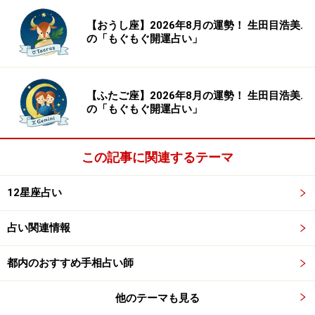
【おうし座】2026年8月の運勢！ 生田目浩美.
の「もぐもぐ開運占い」
8位：おとめ座／乙女座（8月23日～9月22
日生まれ）
【ふたご座】2026年8月の運勢！ 生田目浩美.
の「もぐもぐ開運占い」
この記事に関連するテーマ
清潔感をキープすると幸運な日。石けんの香りにツキあ
り。
12星座占い
＞今週の運勢！ 章月綾乃の【大人のための星占い】
占い関連情報
7位：しし座／獅子座（7月23日～8月22日
都内のおすすめ手相占い師
生まれ）
他のテーマも見る