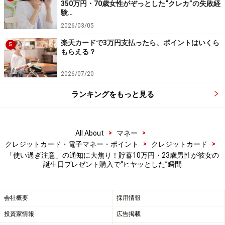
最新の情報や詳細については、必ず各金融機関やサービス提供者
350万円・70歳女性がぞっとした“クレカ”の失敗経
の公式情報をご確認ください。
験…
2026/03/05
【編集部からのお知らせ】
楽天カードで3万円支払ったら、ポイントはいくら
・「家計」について、
アンケート（2026/8/31まで）
を実施
5
もらえる？
中です！
※抽選で20名にAmazonギフト券1000円分プレゼント
2026/07/20
※謝礼付きの限定アンケートやモニター企画に参加が可能に
なります
ランキングをもっと見る
>
>
All About
マネー
>
>
クレジットカード・電子マネー・ポイント
クレジットカード
「使い過ぎ注意」の通知に大焦り！貯蓄10万円・23歳男性が彼女の
誕生日プレゼント購入で“ヒヤッとした”瞬間
会社概要
採用情報
投資家情報
広告掲載