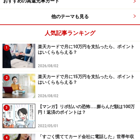
おすすめの高還元率カード
※回答者のコメントは原文のまま記載しています。
※本記事の出費内訳はアンケートの回答に基づいた「主
他のテーマも見る
な項目」のみを記載しています。回答に含まれない社会
保険料や税金、民間の保険料、不定期な支出、使途不明
人気記事ランキング
金などは考慮されていないため、収支合計が一致しない
場合があります。
楽天カードで月に10万円を支払ったら、ポイント
1
はいくらもらえる？
※本記事で紹介している人物のプロフィールや数値など
は、プライバシー保護のため編集部で一部改変している
2026/08/02
場合があります。
楽天カードで月に15万円を支払ったら、ポイント
2
はいくらもらえる？
※記事内容は執筆時点のものです。最新の内容をご確認くださ
2026/08/02
い。
本記事の内容は一般的な情報提供を目的としており、特定の金融
【マンガ】リボ払いの恐怖……膨らんだ額は100万
商品や投資行動を推奨するものではありません。
3
円！返済のポイントは？
投資や資産運用に関する最終的なご判断はご自身の責任において
行ってください。
掲載情報の正確性・完全性については十分に配慮しております
2022/05/01
が、その内容を保証するものではなく、これに基づく損失・損害
などについて当社は一切の責任を負いません。
「すごく慌ててカード会社に電話した」世帯年収
4