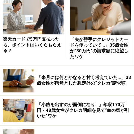
「ショッピングモールで買い物をしているときに、アプ
リの『使い過ぎ注意』の通知で、普段よりも多い金額を
クレジットで決済してしまっていたことが分かった」
楽天カードで5万円支払った
「夫が勝手にクレジットカー
ら、ポイントはいくらもらえ
ドを使っていて…」35歳女性
る？
が“30万円”の請求額に絶望し
使い過ぎの理由は、「当時交際していた彼女に誕生日プ
たワケ
レゼントを購入し、普段使う金額よりも高価なものを複
数購入したためです」
「来月には何とかなると甘く考えていた…」33
歳女性が愕然とした想定外の“クレカ”請求額
男性は、生活用とは別に貯金用の口座を持っていたた
め、そこから引き出して切り抜けたそうです。
「小銭を出すのが面倒になり…」年収170万
「物を買う」以外の考え方ができるように
円・48歳女性がクレカ明細を見て“血の気が引
いた”ワケ
男性に失敗した過去の自分にアドバイスを送るなら何と
伝えるか聞きました。