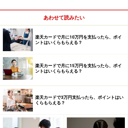
・ガス代：5000円
・水道代：3000円
・通信費：3500円
あわせて読みたい
・毎月貯蓄に回している額：1万円
楽天カードで月に10万円を支払ったら、ポイ
使い過ぎ注意の通知が
……
ントはいくらもらえる？
男性はクレジットカードの「使い過ぎ」で血の気が引く
失敗をしたといいます。
楽天カードで月に15万円を支払ったら、ポイ
ントはいくらもらえる？
楽天カードで3万円支払ったら、ポイントはい
くらもらえる？