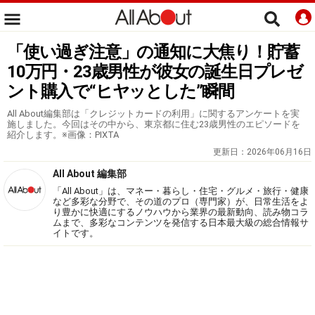
「使い過ぎ注意」の通知に大焦り！貯蓄
10万円・23歳男性が彼女の誕生日プレゼ
ント購入で“ヒヤッとした”瞬間
All About編集部は「クレジットカードの利用」に関するアンケートを実
施しました。今回はその中から、東京都に住む23歳男性のエピソードを
紹介します。※画像：PIXTA
更新日：
2026年06月16日
All About 編集部
「All About」は、マネー・暮らし・住宅・グルメ・旅行・健康
など多彩な分野で、その道のプロ（専門家）が、日常生活をよ
り豊かに快適にするノウハウから業界の最新動向、読み物コラ
ムまで、多彩なコンテンツを発信する日本最大級の総合情報サ
イトです。