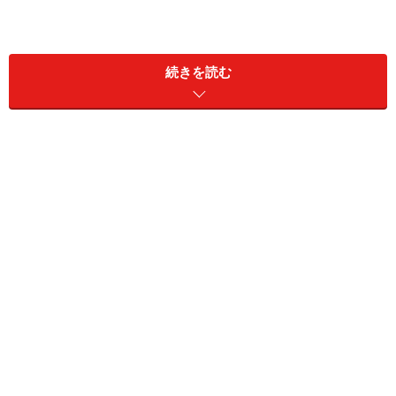
続きを読む
・職業：IT企業勤務
・年収：
350万円
・貯蓄額：10万円
・家賃（住宅ローン）：7万4000円
・間取り：ワンルーム
・食費：2万5000円
・交際費：3万円
・電気代：8000円