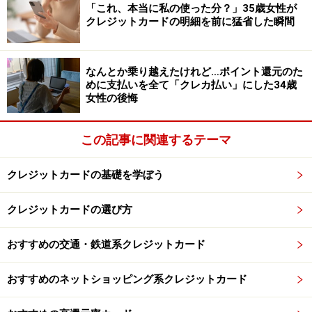
「これ、本当に私の使った分？」35歳女性が
クレジットカードの明細を前に猛省した瞬間
「相手のためを思って物を買うのはいいけど、物を買う
以外の考え方ができるようにならなければいけないと思
う」
なんとか乗り越えたけれど…ポイント還元のた
めに支払いを全て「クレカ払い」にした34歳
好きな相手には、どうしてもよい面を見せたくて背伸び
女性の後悔
をしてしまうものです。しかし、お互いのためにも、無
理のない範囲で気持ちを伝えることが大切なのかもしれ
この記事に関連するテーマ
ません。
クレジットカードの基礎を学ぼう
＜調査概要＞
クレジットカードの利用に関するアンケート
クレジットカードの選び方
調査方法：インターネットアンケート
調査実施期間：2026年3月4～5日
おすすめの交通・鉄道系クレジットカード
調査対象：全国10～70代の250人（男性：73人、女性：
173人、回答しない：4人）
おすすめのネットショッピング系クレジットカード