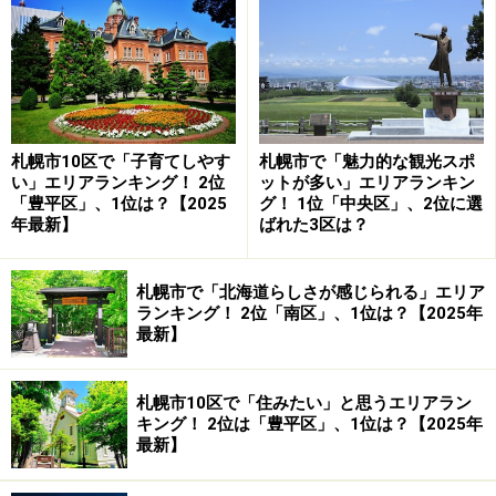
力が評価に結び付いたようです。
回答者からは「天神エリアやPayPayドームがある為」
（20代女性／大阪府）、「天神の繁華街で食べ歩きがで
きるのでお勧めです」（40代男性／愛知県）、「福岡を
札幌市10区で「子育てしやす
札幌市で「魅力的な観光スポ
代表する公園の大濠公園や商業施設の多い天神地区があ
い」エリアランキング！ 2位
ットが多い」エリアランキン
るので」（50代男性／愛知県）などのコメントが寄せら
「豊平区」、1位は？【2025
グ！ 1位「中央区」、2位に選
年最新】
ばれた3区は？
れていました。
1位：博多区／135票
札幌市で「北海道らしさが感じられる」エリア
ランキング！ 2位「南区」、1位は？【2025年
最新】
1位は博多区でした。福岡市東部に位置するこのエリア
には、「博多祇園山笠」で有名な櫛田神社をはじめ、屋
台が軒を連ねる中洲屋台街、劇場やショップが集まるキ
札幌市10区で「住みたい」と思うエリアラン
キング！ 2位は「豊平区」、1位は？【2025年
ャナルシティ博多など、数多くの人気スポットがありま
最新】
す。「博多らしさ」を堪能できるスポットが多いこと
も、今回の高評価に結び付いたようです。