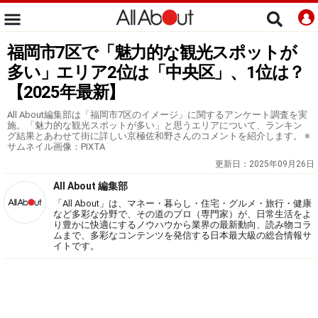
福岡市7区で「魅力的な観光スポットが
多い」エリア2位は「中央区」、1位は？
【2025年最新】
All About編集部は「福岡市7区のイメージ」に関するアンケート調査を実
施。「魅力的な観光スポットが多い」と思うエリアについて、ランキン
グ結果とあわせて街に詳しい京極佐和野さんのコメントを紹介します。 ※
サムネイル画像：PIXTA
更新日：
2025年09月26日
All About 編集部
「All About」は、マネー・暮らし・住宅・グルメ・旅行・健康
など多彩な分野で、その道のプロ（専門家）が、日常生活をよ
り豊かに快適にするノウハウから業界の最新動向、読み物コラ
ムまで、多彩なコンテンツを発信する日本最大級の総合情報サ
イトです。