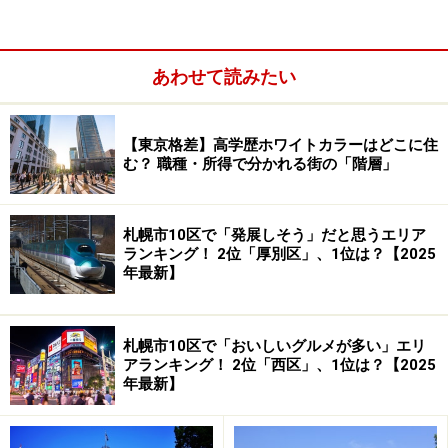
あわせて読みたい
【東京格差】高学歴ホワイトカラーはどこに住
む？ 職種・所得で分かれる街の「階層」
【全結果】 福岡市7区で「魅力的な観光スポットが多
い」と思うエリア
札幌市10区で「発展しそう」だと思うエリア
ランキング！ 2位「厚別区」、1位は？【2025
年最新】
2位：中央区／48票
2位は中央区でした。福岡市の中心部に位置するこの区
札幌市10区で「おいしいグルメが多い」エリ
には、九州最大の繁華街である天神やみずほPayPayドー
アランキング！ 2位「西区」、1位は？【2025
ム福岡があり、グルメ、ショッピング、エンターテイメ
年最新】
ントなどを楽しむことができます。その一方で、大濠公
園のようなリラックスできる場所もあるため、多様な魅