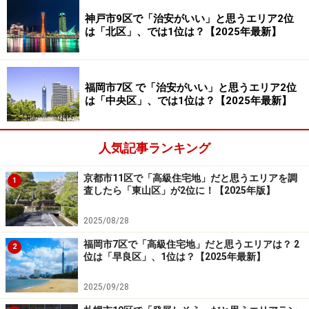
神戸市9区で「治安がいい」と思うエリア2位
は「北区」、では1位は？【2025年最新】
回答者からは「福岡といえば博多のイメージが強い」
（20代女性／青森県）、「中洲や櫛田神社など、博多の
街を楽しめる」（40代女性／福岡県）、「博多駅周辺、
福岡市7区 で「治安がいい」と思うエリア2位
キャナルシティ博多、櫛田神社、博多町家ふるさと館な
は「中央区」、では1位は？【2025年最新】
ど、観光客が楽しめるスポットが多いです」（50代男性
／東京都）などのコメントが寄せられていました。
人気記事ランキング
＞【全結果を見る】 福岡市7区で「魅力的な観光スポッ
トが多い」と思うエリア
京都市11区で「高級住宅地」だと思うエリアを調
1
査したら「東山区」が2位に！【2025年版】
福岡に詳しい京極さん「博多区は歴史文化
2025/08/28
の名所が点在」
福岡市7区で「高級住宅地」だと思うエリアは？ 2
2
福岡市で「魅力的な観光スポットが多い」との声が集ま
位は「早良区」、1位は？【2025年最新】
ったエリアは、1位が博多区、2位が中央区でした。交通
2025/09/28
アクセスに優れ、観光・グルメ・文化・自然がそろい、