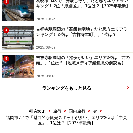
札幌市10区で「発展しそう」だと思うエリアラン
国内外から多くの観光客を惹きつけています。
3
キング！ 2位「厚別区」、1位は？【2025年最新】
博多区は、博多駅や福岡空港を擁し、櫛田神社や博多座
2025/10/25
など歴史文化の名所が点在。キャナルシティ博多や中洲
吉祥寺駅周辺の「高級住宅地」だと思うエリアラ
4
ンキング！ 2位は「吉祥寺本町」、1位は？
などの商業施設も充実しており、博多ラーメンや屋台文
化も人気です。博多祇園山笠や博多どんたくに加え、秋
2025/08/09
には「中洲ジャズフェスティバル」も開催され、音楽と
吉祥寺駅周辺の「治安がいい」エリア2位は「井の
5
都市のにぎわいが融合する場として注目を集めていま
頭」、1位は？【地域メディア編集長の解説も】
す。
2025/08/18
中央区は、天神を中心に九州最大の繁華街を有し、大濠
ランキングをもっと見る
公園や舞鶴公園、福岡市美術館など、自然と文化が調和
したエリアです。また、みずほPayPayドーム福岡や福岡
城跡もあり、都市型観光と歴史、スポーツの魅力が共存
>
>
>
>
All About
旅行
国内旅行
街
福岡市7区で「魅力的な観光スポットが多い」エリア2位は「中央
しています。
区」、1位は？【2025年最新】