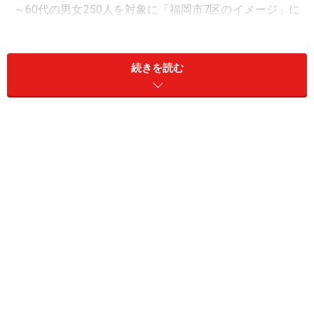
～60代の男女250人を対象に「福岡市7区のイメージ」に
関するアンケート調査を実施。その結果をランキング形
式で紹介するとともに、福岡在住のAll Aboutガイド・京
極佐和野さんに福岡の「観光スポット」について聞いて
続きを読む
みました。
＜目次＞
2位：中央区／48票
1位：博多区／135票
福岡に詳しい京極さん「博多区は歴史文化の名所が点
在」