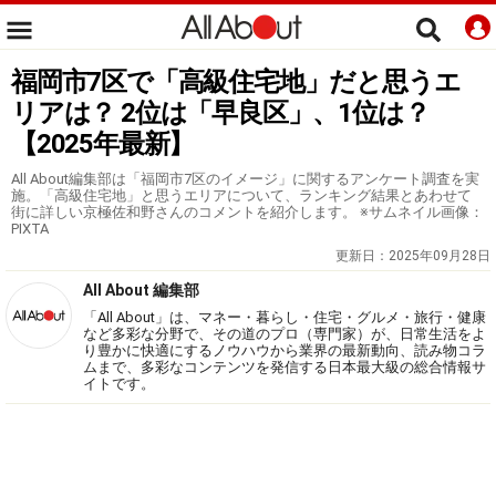
福岡市7区で「高級住宅地」だと思うエ
リアは？ 2位は「早良区」、1位は？
【2025年最新】
All About編集部は「福岡市7区のイメージ」に関するアンケート調査を実
施。「高級住宅地」と思うエリアについて、ランキング結果とあわせて
街に詳しい京極佐和野さんのコメントを紹介します。 ※サムネイル画像：
PIXTA
更新日：
2025年09月28日
All About 編集部
「All About」は、マネー・暮らし・住宅・グルメ・旅行・健康
など多彩な分野で、その道のプロ（専門家）が、日常生活をよ
り豊かに快適にするノウハウから業界の最新動向、読み物コラ
ムまで、多彩なコンテンツを発信する日本最大級の総合情報サ
イトです。