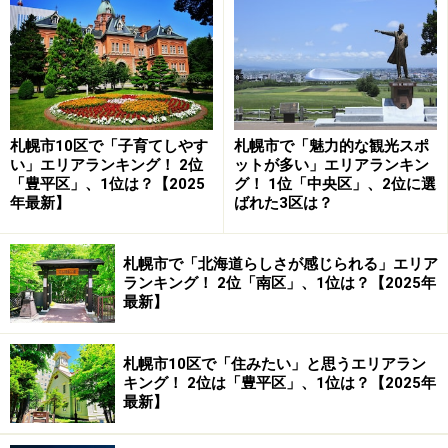
回答者からは「百道浜は高級住宅街として有名だから」
（30代男性／石川県）、「海岸線が綺麗だし、福岡タワ
ーやシーサイドももちなど新しい高級住宅街と言える」
（40代女性／神奈川県）、「藤崎や百道・室見川沿いの
エリアには高級住宅街が広がっており、閑静で落ち着い
た環境があるから」（40代男性／静岡県）などのコメン
札幌市10区で「子育てしやす
札幌市で「魅力的な観光スポ
い」エリアランキング！ 2位
ットが多い」エリアランキン
トが寄せられていました。
「豊平区」、1位は？【2025
グ！ 1位「中央区」、2位に選
年最新】
ばれた3区は？
1位：中央区／126票
札幌市で「北海道らしさが感じられる」エリア
1位は中央区でした。中央区は九州地方の経済、文化、
ランキング！ 2位「南区」、1位は？【2025年
商業の中心地であり、企業オフィスやデパートが集中す
最新】
るエリアです。その一方で、広大な大濠公園周辺は、福
岡でも有数の高級住宅街として知られています。この地
札幌市10区で「住みたい」と思うエリアラン
域は「地価が高い」というイメージが強く、それが今回
キング！ 2位は「豊平区」、1位は？【2025年
最新】
のランキング結果につながったようです。