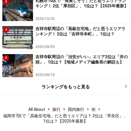
札幌市10区で「発展しそう」だと思うエリアラン
3
キング！ 2位「厚別区」、1位は？【2025年最新】
立ち並び、都心でありながら緑と静けさを享受できるぜ
いたくな環境が広がります。教育・医療・文化施設も充
2025/10/25
実しており、薬院駅周辺では地下鉄七隈線の延伸や商業
吉祥寺駅周辺の「高級住宅地」だと思うエリアラ
4
施設の充実により、交通利便性もさらに高まりました。
ンキング！ 2位は「吉祥寺本町」、1位は？
2025/08/09
一方、早良区は市内最大の面積を持ち、都市機能と自然
が共存する多彩な魅力を備えたエリアです。西新・藤崎
吉祥寺駅周辺の「治安がいい」エリア2位は「井の
5
頭」、1位は？【地域メディア編集長の解説も】
は文教・商業・交通の拠点として人気があり、駅直結の
複合施設「PRALIVA」の開業以降、利便性と快適性が向
2025/08/18
上。シーサイドももちの近代的な街並みや、室見川・脊
ランキングをもっと見る
振山系の自然、南部の田園風景なども含め、幅広い世代
にとって安心して暮らせる環境が整っています。
>
>
>
>
All About
旅行
国内旅行
街
中央区が「格と憧れ」、早良区は「暮らしやすさと安心
福岡市7区で「高級住宅地」だと思うエリアは？ 2位は「早良区」、
1位は？【2025年最新】
感」。それぞれ異なる魅力を持ち、生活者の価値観やラ
イフステージに応じて選ばれる住宅地です。福岡で“豊か