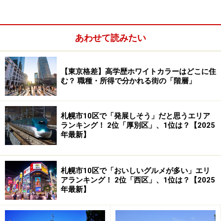
あわせて読みたい
【東京格差】高学歴ホワイトカラーはどこに住
む？ 職種・所得で分かれる街の「階層」
2位：早良区／43票
札幌市10区で「発展しそう」だと思うエリア
2位は早良区でした。早良区は7区の中で最も広大な面積
ランキング！ 2位「厚別区」、1位は？【2025
年最新】
を持つ、南北に広がるエリアです。博多湾に面する北部
には「シーサイドももち」の近代的な街並みが続き、西
新・藤崎エリアは商業と交通の拠点となっています。特
札幌市10区で「おいしいグルメが多い」エリ
に、福岡市内でも注目度の高い「百道（ももち）」の存
アランキング！ 2位「西区」、1位は？【2025
年最新】
在が、今回の高評価につながったと考えられます。