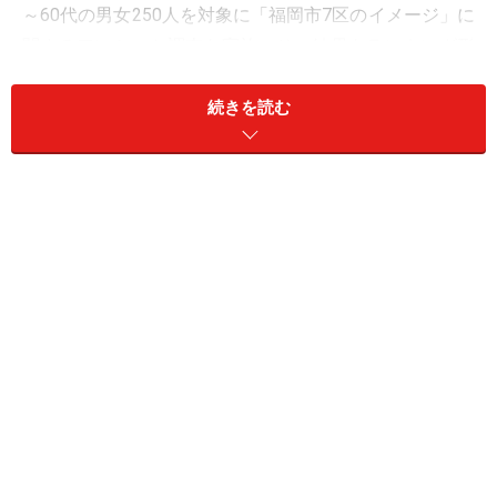
～60代の男女250人を対象に「福岡市7区のイメージ」に
関するアンケート調査を実施。その結果をランキング形
式で紹介するとともに、福岡在住のAll Aboutガイド・京
極佐和野さんに福岡の「高級住宅地」について聞いてみ
続きを読む
ました。
＜目次＞
2位：早良区／43票
1位：中央区／126票
福岡に詳しい京極さん「中央区には“格と憧れ”」
【全結果】 福岡市7区で「高級住宅地」と思うエリア