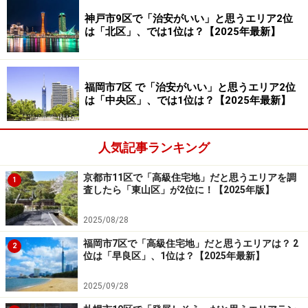
回答者からは「家賃が高いイメージがあるから」（20代
神戸市9区で「治安がいい」と思うエリア2位
女性／長野県）、「地価が高そうだから」（40代女性／
は「北区」、では1位は？【2025年最新】
佐賀県）、「住宅地か？とは思いますが、素敵なマンシ
ョンが多いと思います」（50代男性／長崎県）などのコ
福岡市7区 で「治安がいい」と思うエリア2位
メントが寄せられていました。
は「中央区」、では1位は？【2025年最新】
＞【全結果を見る】 福岡市7区で「高級住宅地」と思う
エリア
人気記事ランキング
福岡に詳しい京極さん「中央区には“格と憧
京都市11区で「高級住宅地」だと思うエリアを調
れ”」
1
査したら「東山区」が2位に！【2025年版】
福岡市の高級住宅地として特に注目されているのが、中
2025/08/28
央区と早良区です。
福岡市7区で「高級住宅地」だと思うエリアは？ 2
2
位は「早良区」、1位は？【2025年最新】
中央区は、大濠・赤坂・薬院を中心に、洗練された街並
みと地価の高さが特徴で、「上質な暮らし」の象徴とさ
2025/09/28
れています。大濠公園周辺には高級マンションや邸宅が