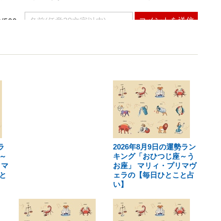
ラ
2026年8月9日の運勢ラン
～
キング「おひつじ座～う
リマ
お座」 マリィ・プリマヴ
と
ェラの【毎日ひとこと占
い】