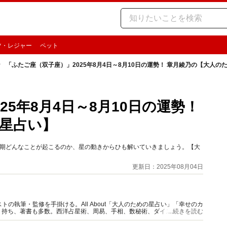
ツ・レジャー
ペット
「ふたご座（双子座）」2025年8月4日～8月10日の運勢！ 章月綾乃の【大人の
25年8月4日～8月10日の運勢！
星占い】
の時期どんなことが起こるのか、星の動きからひも解いていきましょう。【大
更新日：2025年08月04日
の執筆・監修を手掛ける。All About「大人のための星占い」「幸せのカ
多く持ち、著書も多数。西洋占星術、周易、手相、数秘術、ダイスやカード占
...続きを読む
。