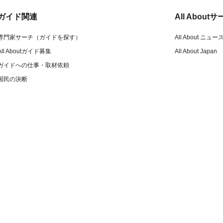
ガイド関連
All Abou
専門家サーチ（ガイドを探す）
All About ニュー
All Aboutガイド募集
All About Japan
ガイドへの仕事・取材依頼
国民の決断