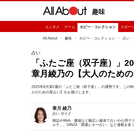
趣味
エンタメ
ゲーム
ホビー・コレクション
スポー
All About
趣味
ホビー・コレクション
占い
占い
「ふたご座（双子座）」20
章月綾乃の【大人のための
2025年8月第2週の「ふたご座（双子座）」の運勢です。こ
人のための星占い】をお届けします。
章月 綾乃
占い ガイド
雑誌やWeb、書籍など幅広い媒体で占いや心理テスト
ルテ」、GINZA「開運レター占い」など連載を
い、しぐさや言葉グセの研究など守備範囲は広め