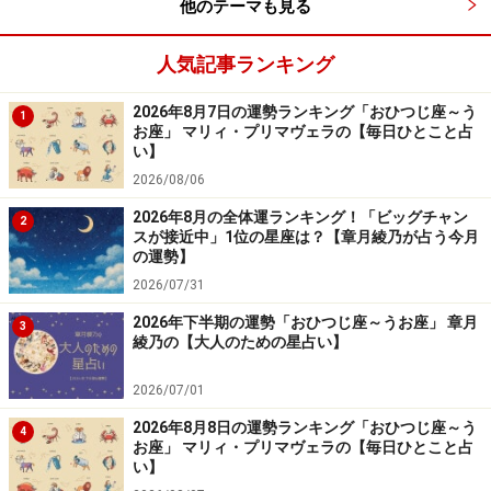
他のテーマも見る
人気記事ランキング
2026年8月7日の運勢ランキング「おひつじ座～う
1
お座」 マリィ・プリマヴェラの【毎日ひとこと占
い】
2026/08/06
2026年8月の全体運ランキング！「ビッグチャン
2
スが接近中」1位の星座は？【章月綾乃が占う今月
の運勢】
2026/07/31
2026年下半期の運勢「おひつじ座～うお座」 章月
3
綾乃の【大人のための星占い】
2026/07/01
2026年8月8日の運勢ランキング「おひつじ座～う
4
お座」 マリィ・プリマヴェラの【毎日ひとこと占
い】