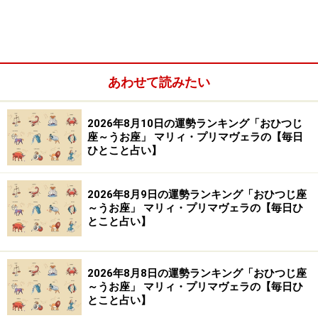
3：強化
体力オバケたちと一緒に頑張るのはやめましょう。
あわせて読みたい
彼らは、何も考えずに突進していくのが得意です。で
も、あなたには、素晴らしい知性と分析力があります。
2026年8月10日の運勢ランキング「おひつじ
ソロで配分を調整しながら進めて。筋トレを始めるのも
座～うお座」 マリィ・プリマヴェラの【毎日
ひとこと占い】
いい考え。
【処方箋】
2026年8月9日の運勢ランキング「おひつじ座
～うお座」 マリィ・プリマヴェラの【毎日ひ
・
セルフプロデュース
とこと占い】
おとめ座さんを奮い立たせるのは、物語の力です。
2026年8月8日の運勢ランキング「おひつじ座
ストーリー上、必要なことは、どんな手を使っても用意
～うお座」 マリィ・プリマヴェラの【毎日ひ
するでしょう。例えば、推し活で全公演コンプリートす
とこと占い】
る的な誓いを立てると、その実現に向けて全力で頑張れ