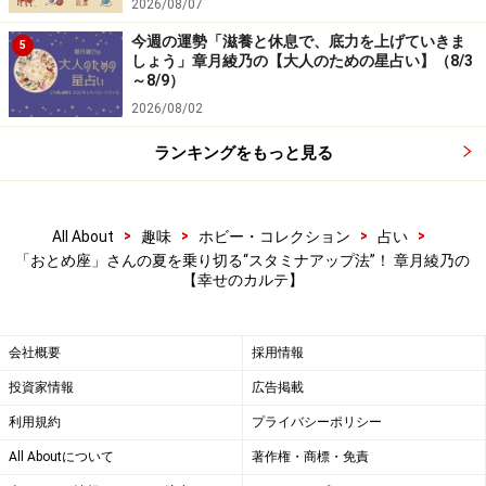
2026/08/07
今週の運勢「滋養と休息で、底力を上げていきま
5
しょう」章月綾乃の【大人のための星占い】（8/3
～8/9）
2026/08/02
ランキングをもっと見る
>
>
>
>
All About
趣味
ホビー・コレクション
占い
「おとめ座」さんの夏を乗り切る“スタミナアップ法”！ 章月綾乃の
【幸せのカルテ】
会社概要
採用情報
投資家情報
広告掲載
利用規約
プライバシーポリシー
All Aboutについて
著作権・商標・免責