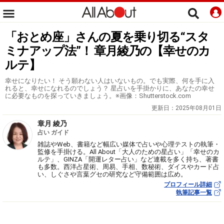
「おとめ座」さんの夏を乗り切る“スタ
ミナアップ法”！ 章月綾乃の【幸せのカ
ルテ】
幸せになりたい！ そう願わない人はいないもの。でも実際、何を手に入
れると、幸せになれるのでしょう？ 星占いを手掛かりに、あなたの幸せ
に必要なものを探っていきましょう。※画像：Shutterstock.com
更新日：
2025年08月01日
章月 綾乃
占い ガイド
雑誌やWeb、書籍など幅広い媒体で占いや心理テストの執筆・
監修を手掛ける。All About「大人のための星占い」「幸せのカ
ルテ」、GINZA「開運レター占い」など連載を多く持ち、著書
も多数。西洋占星術、周易、手相、数秘術、ダイスやカード占
い、しぐさや言葉グセの研究など守備範囲は広め。
プロフィール詳細
執筆記事一覧