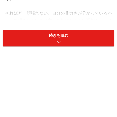
それほど、頑張れない。自分の非力さが分かっているか
ら、無理をしないやり方、負担にならない選択をし続け
ているはず。最初からスタミナアップを諦めています。
続きを読む
【よくある症状】
同じように頑張っているつもりでも、どんどん差がつい
てしまうはず。
グループ行動だとみんなの足を引っ張りそうで、最初か
ら不参加を選ぶことも。でも、人に合わせるのは苦手で
も、マイペースなら結構頑張れるはず。
【おとめ座さんのスタミナアップ法】
1：単独
2：計画