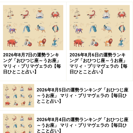
るはず。
新記録を樹立する、仕事で成功を収めるなど、なりたい
自分をイメージすると、それに合わせて、必要なスタミ
ナをチャージできるはず。まず、目標やゴールを定めま
しょう。自然に整っていくはずです。
2026年8月7日の運勢ランキ
2026年8月6日の運勢ランキ
ング「おひつじ座～うお座」
ング「おひつじ座～うお座」
・
自然の力を借りる
マリィ・プリマヴェラの【毎
マリィ・プリマヴェラの【毎
日ひとこと占い】
日ひとこと占い】
ハーブや漢方など、薬効成分の高いアイテムを取り入れ
て、整えていきましょう。
2026年8月5日の運勢ランキング「おひつじ座
～うお座」 マリィ・プリマヴェラの【毎日ひ
体を鍛えたり、体力をつけたりする前に、循環をよくし
とこと占い】
ていくことで、自然に抵抗力、持久力が高まっていきま
す。目指すは、「調子がいい日」です。
2026年8月4日の運勢ランキング「おひつじ座
～うお座」 マリィ・プリマヴェラの【毎日ひ
とこと占い】
どこも痛くない、だるくない、何かやってみたくなる……