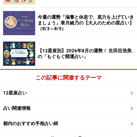
前向きな気持ちになれたら、いい感じ。精神的な安定
も、大事な要素になりますので、ストレスをためない、
今週の運勢「滋養と休息で、底力を上げていき
ましょう」章月綾乃の【大人のための星占い】
感じたら、すぐにリリースする仕掛けを考えて。
（8/3～8/9）
＞【幸せのカルテ】他の星座が気になる人はこちら
【12星座別】2026年8月の運勢！ 生田目浩美.
※記事内容は執筆時点のものです。最新の内容をご確認くださ
の「もぐもぐ開運占い」
い。
この記事に関連するテーマ
【編集部おすすめの購入サイト】
12星座占い
Amazonで占い関連の商品をチェック！
占い関連情報
楽天市場で占い関連の商品をチェック！
都内のおすすめ手相占い師