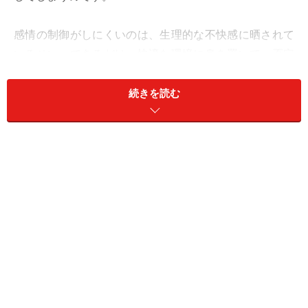
感情の制御がしにくいのは、生理的な不快感に晒されて
いるせい。できるだけ、快適な環境に身を置いて。否定
と攻撃をやめると決めるだけでも、運が上がっていくは
ず。
続きを読む
気分転換によいのは、シャンプー。美容院に行くのも、
よい厄落としに。
デート、レジャーは、再訪を。
＞【12星座別】あなたの“夏の恋愛運”を占う
＞【今週の運勢】他の星座の運勢を見る
※記事内容は執筆時点のものです。最新の内容をご確認くださ
い。