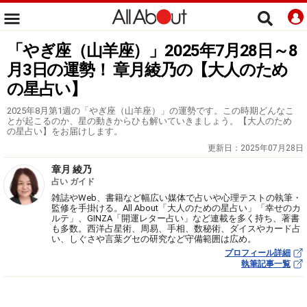
「やぎ座（山羊座）」2025年7月28日～8
月3日の運勢！ 章月綾乃の【大人のため
の星占い】
2025年8月第1週の「やぎ座（山羊座）」の運勢です。この時期どんなこ
とが起こるのか、星の動きからひも解いていきましょう。【大人のため
の星占い】をお届けします。
更新日：
2025年07月28日
章月 綾乃
占い ガイド
雑誌やWeb、書籍など幅広い媒体で占いや心理テストの執筆・
監修を手掛ける。All About「大人のための星占い」「幸せのカ
ルテ」、GINZA「開運レター占い」など連載を多く持ち、著書
も多数。西洋占星術、周易、手相、数秘術、ダイスやカード占
い、しぐさや言葉グセの研究など守備範囲は広め。
プロフィール詳細
執筆記事一覧