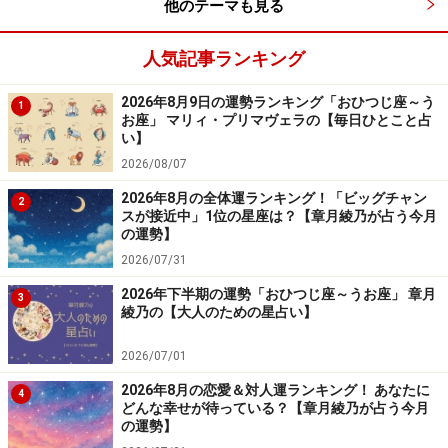
他のテーマも見る
人気記事ランキング
2026年8月9日の運勢ランキング「おひつじ座～う
1
お座」 マリィ・プリマヴェラの【毎日ひとこと占
い】
2026/08/07
2026年8月の全体運ランキング！「ビッグチャン
2
スが接近中」1位の星座は？【章月綾乃が占う今月
の運勢】
2026/07/31
2026年下半期の運勢「おひつじ座～うお座」 章月
3
綾乃の【大人のための星占い】
2026/07/01
2026年8月の恋愛＆対人運ランキング！ あなたに
4
どんな幸せが待っている？【章月綾乃が占う今月
の運勢】