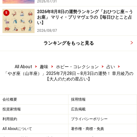
2026/07/31
2026年8月8日の運勢ランキング「おひつじ座～う
5
お座」 マリィ・プリマヴェラの【毎日ひとこと占
い】
2026/08/07
ランキングをもっと見る
>
>
>
>
All About
趣味
ホビー・コレクション
占い
「やぎ座（山羊座）」2025年7月28日～8月3日の運勢！ 章月綾乃の
【大人のための星占い】
会社概要
採用情報
投資家情報
広告掲載
利用規約
プライバシーポリシー
All Aboutについて
著作権・商標・免責