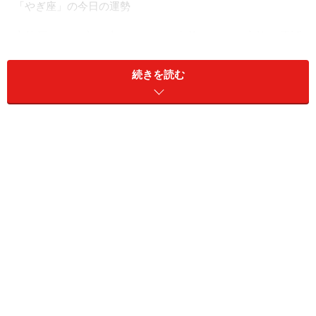
「やぎ座」の今日の運勢
家族団らんが心の癒やしに。一人暮らしなら家族に電話
を。
続きを読む
＞星が教えてくれる☆あなたが幸せになるために必要な
もの
11位：てんびん座／天秤座（9月23日～10
月23日生まれ）