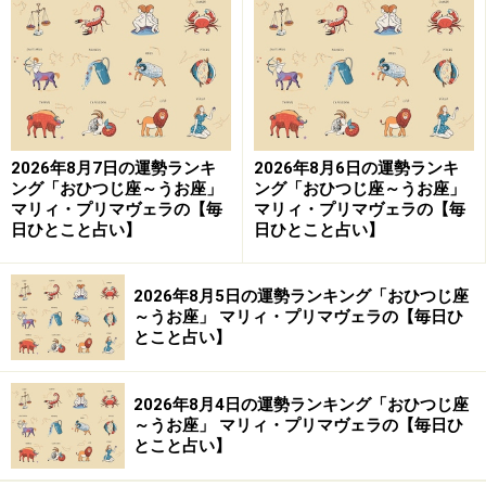
「さそり座」の今日の運勢
清潔感で周囲から好かれる運。爽やかな笑顔をキープ！
＞星が教えてくれる☆あなたが幸せになるために必要な
2026年8月7日の運勢ランキ
2026年8月6日の運勢ランキ
もの
ング「おひつじ座～うお座」
ング「おひつじ座～うお座」
マリィ・プリマヴェラの【毎
マリィ・プリマヴェラの【毎
日ひとこと占い】
日ひとこと占い】
9位：かに座／蟹座（6月22日～7月22日生
まれ）
2026年8月5日の運勢ランキング「おひつじ座
～うお座」 マリィ・プリマヴェラの【毎日ひ
とこと占い】
「かに座」の今日の運勢
2026年8月4日の運勢ランキング「おひつじ座
ネガティブになりがち。物事のいい面に目を向ける努力
～うお座」 マリィ・プリマヴェラの【毎日ひ
を。
とこと占い】