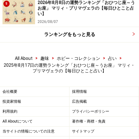
＞星が教えてくれる☆あなたが幸せになるために必要な
2026年8月8日の運勢ランキング「おひつじ座～う
5
お座」 マリィ・プリマヴェラの【毎日ひとこと占
もの
い】
2026/08/07
ランキングをもっと見る
>
>
>
>
All About
趣味
ホビー・コレクション
占い
2025年8月17日の運勢ランキング「おひつじ座～うお座」 マリィ・
プリマヴェラの【毎日ひとこと占い】
会社概要
採用情報
投資家情報
広告掲載
6位：おうし座／牡牛座（4月20日～5月20
利用規約
プライバシーポリシー
日生まれ）
All Aboutについて
著作権・商標・免責
当サイトの情報についての注意
サイトマップ