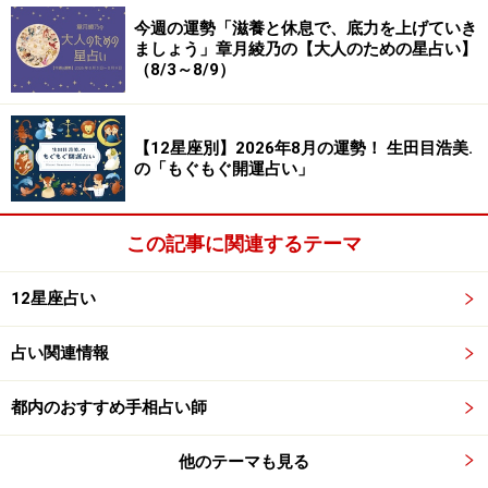
＞星が教えてくれる☆あなたが幸せになるために必要な
今週の運勢「滋養と休息で、底力を上げていき
もの
ましょう」章月綾乃の【大人のための星占い】
（8/3～8/9）
【12星座別】2026年8月の運勢！ 生田目浩美.
の「もぐもぐ開運占い」
この記事に関連するテーマ
12星座占い
占い関連情報
8位：おとめ座／乙女座（8月23日～9月22
都内のおすすめ手相占い師
日生まれ）
他のテーマも見る