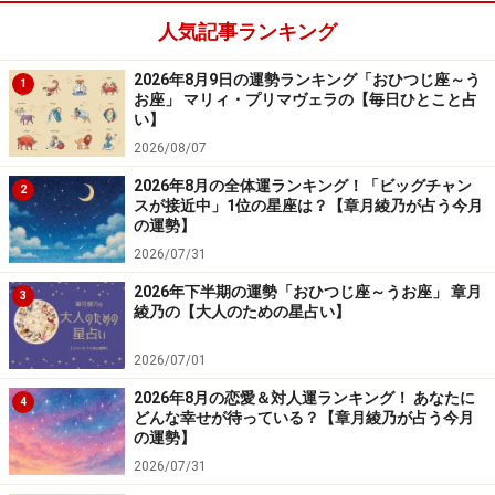
人気記事ランキング
「おとめ座」の今日の運勢
2026年8月9日の運勢ランキング「おひつじ座～う
何気ない発言が波紋を呼びそう……。今日は沈黙が吉。
1
お座」 マリィ・プリマヴェラの【毎日ひとこと占
い】
＞星が教えてくれる☆あなたが幸せになるために必要な
2026/08/07
もの
2026年8月の全体運ランキング！「ビッグチャン
2
スが接近中」1位の星座は？【章月綾乃が占う今月
の運勢】
7位：うお座／魚座（2月19日～3月20日生
2026/07/31
まれ）
2026年下半期の運勢「おひつじ座～うお座」 章月
3
綾乃の【大人のための星占い】
2026/07/01
「うお座」の今日の運勢
2026年8月の恋愛＆対人運ランキング！ あなたに
4
買い物運が快調。お気に入りのショップに立ち寄ってみ
どんな幸せが待っている？【章月綾乃が占う今月
の運勢】
ては？
2026/07/31