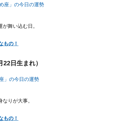
運が舞い込む日。
なもの！
月22日生まれ）
身なりが大事。
なもの！