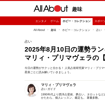
趣味
エンタメ
ゲーム
ホビー・コレクション
スポー
All About
趣味
ホビー・コレクション
占い
占い
2025年8月10日の運勢
マリィ・プリマヴェラの
今日の運勢がサクッと分かる！ 人気占術研究家マリィ・プリマヴ
星座ごとに読み解いていきましょう。
マリィ・プリマヴェラ
占い ガイド
1990年代より西洋占星術、夢占い、タロットなど
かたわら、個人レッスン、鑑定も。 著書多数。