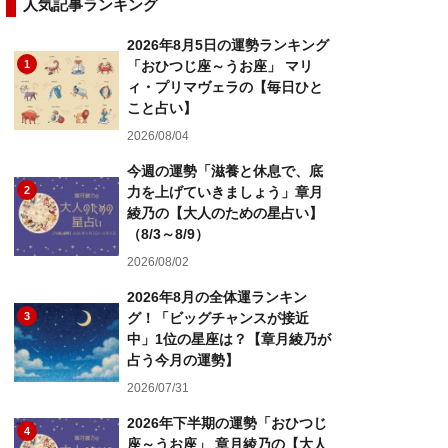
人気記事ランキング
2026年8月5日の運勢ランキング
1
「おひつじ座～うお座」 マリ
ィ・プリマヴェラの【毎日ひと
こと占い】
2026/08/04
今週の運勢「滋養と休息で、底
2
力を上げていきましょう」章月
綾乃の【大人のための星占い】
（8/3～8/9）
2026/08/02
2026年8月の全体運ランキン
3
グ！「ビッグチャンスが接近
中」1位の星座は？【章月綾乃が
占う今月の運勢】
2026/07/31
2026年下半期の運勢「おひつじ
4
座～うお座」 章月綾乃の【大人