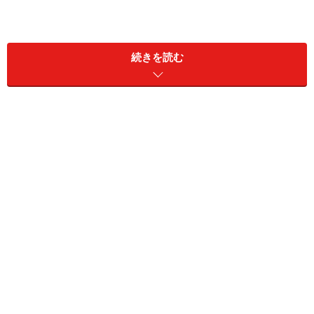
続きを読む
夏の車内に置いてはいけないものはありま
すか？
【今回の質問】
毎年、車内に置き去りにされた子どもが熱中症になるな
どのニュースを目にするのですが、置いてはいけないも
のはあるのでしょうか？
特に炎天下の車内に置いてはいけないもの3
つ