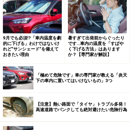
まず、スマートフォンをはじめとした電子機器です。
9月でも必須!?「車内温度を劇
暑すぎて出発前からぐったり
スマートフォンやタブレット、ノートパソコン、モバイ
的に下げる」わけではないけ
です…車内の温度を「すばや
ルバッテリーといった電子機器には、リチウムイオンバ
れど“サンシェード”を備えて
く下げる方法」はあります
おきたい理由
か？【専門家が解説】
ッテリーが搭載されており、熱によって劣化が進み、バ
ッテリーの寿命を縮めます。最悪の場合、バッテリーが
膨張し、発火や爆発を引き起こす危険性もあります。
「極めて危険です」車の専門家が教える「炎天
下の車内に置いてはいけないもの」3つ
また電子機器ではありませんが、電子タバコや携帯用扇
風機もリチウムイオン電池を搭載しているので、置き忘
【注意】熱い路面で「タイヤ」トラブル多発！
れに注意してください。
高速道路でパンクしても絶対避けたい危険行為
さらに、スマートフォンやタブレット類の液晶画面や回
路基板は熱に弱いため、変色や故障の原因になります。