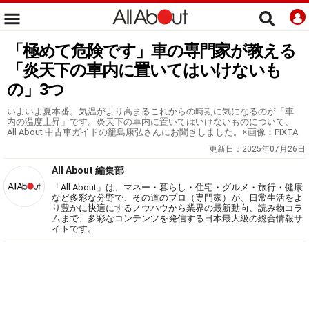
「極めて危険です」車の専門家が教える
「炎天下の車内に置いてはいけないも
の」3つ
いよいよ夏本番。気温がより高まるこれからの時期に気になるのが「車
内の温度上昇」です。炎天下の車内に置いてはいけないものについて、
All About 中古車ガイドの籠島康弘さんにお聞きしました。※画像：PIXTA
更新日：
2025年07月26日
All About 編集部
「All About」は、マネー・暮らし・住宅・グルメ・旅行・健康
など多彩な分野で、その道のプロ（専門家）が、日常生活をよ
り豊かに快適にするノウハウから業界の最新動向、読み物コラ
ムまで、多彩なコンテンツを発信する日本最大級の総合情報サ
イトです。