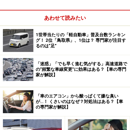
【回答】
籠島
：車を屋外に駐車すると、特に夏場は車内の温度が
あわせて読みたい
危険なほど上昇します。人間やペットの安全を脅かすだ
けでなく、さまざまなものに深刻なダメージを与えま
1世帯当たりの「軽自動車」普及台数ランキン
す。そこで炎天下の車内に置いてはいけないものを特に
グ！ 2位「鳥取県」、1位は？ 専門家が注目す
るのは“足”
3つ、その理由とともに解説します。
「迷惑」「でも早く進む気がする」高速道路で
の“頻繁な車線変更”に効果はある？【車の専門
家が解説】
「車のエアコン」から酸っぱくて嫌な臭い
が…！ くさいのはなぜ？対処法はある？【車
の専門家が解説】