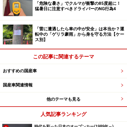
「危険な暑さ」でクルマが衝撃の85度超に！
猛暑日に注意すべきドライバーのNG行為4
次に、医薬品や化粧品です。
「雷に遭遇したら車の中が安全」は本当か？運
医薬品は高温によって成分が変質し、薬効が失われた
転中の「ゲリラ豪雨」から身を守る方法【ケー
り、場合によっては有害な物質に変化する可能性があり
ス別】
ます。日焼け止めや保湿クリーム、リップクリームなど
化粧品も同様です。
この記事に関連するテーマ
注意が必要なのが、スプレー缶に入ったヘアスプレーや
おすすめの国産車
制汗スプレーなどです。高温によってスプレー缶の内部
国産車関連情報
の圧力が急激に上昇し、破裂すれば、火災や人身事故に
つながるため、極めて危険です。
他のテーマも見る
高温の車内は、食べものや飲みものにとっても危険な環
人気記事ランキング
境です。
時代を彩った日本のオープンカー(1989年～)