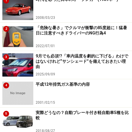
1
特に注意が必要なのが、炭酸飲料です。高温によって炭
酸ガスが膨張し、ペットボトルや缶が破裂するリスクが
2008/03/23
あります。また、ポテトチップスやスナック菓子など
「危険な暑さ」でクルマが衝撃の85度超に！猛暑
2
も、袋が膨張し、開封時に中身が飛び散ることがありま
日に注意すべきドライバーのNG行為4
す。
2022/07/01
また、生ものや乳製品は、車内の高温で急速に腐敗が進
9月でも必須!?「車内温度を劇的に下げる」わけで
3
はないけれど“サンシェード”を備えておきたい理
み、食中毒を引き起こしかねません。
由
2025/09/09
対策としては、サンシェードなどで直射日光を防いだ
平成12年排気ガス基準の内容
4
り、日陰に駐車したり、保冷バックやクーラーボックス
を活用する方法もあります。
2001/02/15
実際どうなの？自動ブレーキ付き軽自動車5種を比
しかしこれらの対策方法は決して万全ではないので、
5
較
「熱に弱い」「高圧ガスを含む」「腐敗する可能性があ
る」のうち1つでも当てはまるものは、車内に放置しな
2018/08/27