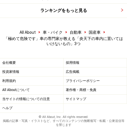
いようにしましょう。
ランキングをもっと見る
【籠島康弘プロフィール】
ライター／エディター。リクルートの中古車情報誌『カ
>
>
>
>
All About
車・バイク
自動車
国産車
ーセンサー』編集部を経てフリーの編集＆ライターに。
「極めて危険です」車の専門家が教える「炎天下の車内に置いては
いけないもの」3つ
『カーセンサー』『カーセンサーエッジ』のほか一般
紙・Webでも執筆中。
All About 中古車ガイド
。
会社概要
採用情報
＜参考＞
投資家情報
広告掲載
JAF「
真夏の車内温度（JAFユーザーテスト）
」
利用規約
プライバシーポリシー
All Aboutについて
著作権・商標・免責
※記事内容は執筆時点のものです。最新の内容をご確認くださ
い。
当サイトの情報についての注意
サイトマップ
ヘルプ
© All About, Inc. All rights reserved.
掲載の記事・写真・イラストなど、すべてのコンテンツの無断複写・転載・公衆送信等
を禁じます