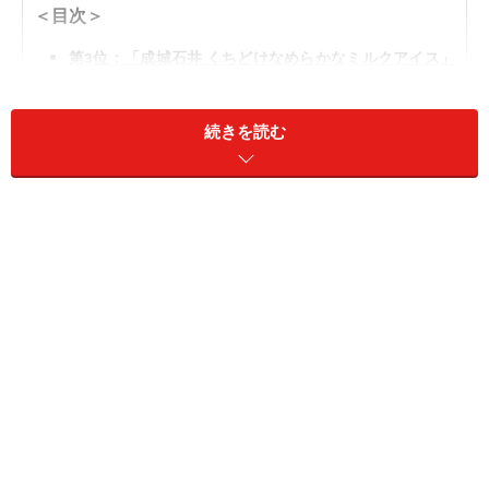
＜目次＞
第3位：「成城石井 くちどけなめらかなミルクアイス」
329円
第2位：「成城石井 白バラアイスクリームバーミルク」
続きを読む
479円
第1位：「成城石井 まるで果物のようなクリーミージェ
ラートマンゴー」356円