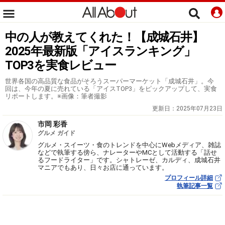
中の人が教えてくれた！【成城石井】
2025年最新版「アイスランキング」
TOP3を実食レビュー
世界各国の高品質な食品がそろうスーパーマーケット「成城石井」。今
回は、今年の夏に売れている「アイスTOP3」をピックアップして、実食
リポートします。※画像：筆者撮影
更新日：
2025年07月23日
市岡 彩香
グルメ ガイド
グルメ・スイーツ・食のトレンドを中心にWebメディア、雑誌
などで執筆する傍ら、ナレーターやMCとして活動する「話せ
るフードライター」です。シャトレーゼ、カルディ、成城石井
マニアでもあり、日々お店に通っています。
プロフィール詳細
執筆記事一覧