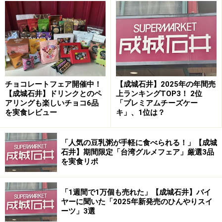
北海道産のミルクが主役の極上アイス！ 上品な口どけは高
級感があります
一口食べると、まるで北海道の牧場で食べているかのよ
チョコレートフェア開催中！
【成城石井】2025年の年間売
うなミルクの濃さに驚きます。搾りたてのソフトクリー
【成城石井】ドリンクとのペ
上ランキングTOP3！ 2位
アリングも楽しいチョコ6品
「プレミアムチーズケー
ムのようなミルクのコクと、軽さがありつつも滑らかな
を実食レビュー
キ」、1位は？
口どけは絶品。シンプルさを極めた上品な味わいを堪能
できます。
「人気の豆乳粥が手軽に食べられる！」【成城
石井】期間限定「台湾グルメフェア」厳選3品
第2位：「成城石井 白バラアイスクリーム
を実食リポ
バーミルク」479円
「1週間で1万個も売れた」【成城石井】バイ
ヤーに聞いた「2025年新発売のひんやりスイ
ーツ」3選