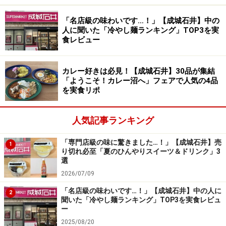
「成城石井 白バラアイスクリームバーミルク」 8本入479円
（税込）
「名店級の味わいです…！」【成城石井】中の
人に聞いた「冷やし麺ランキング」TOP3を実
食レビュー
第2位は「成城石井 白バラアイスクリームバーミルク」
8本入479円（税込）です。こちらは、鳥取県大山乳業農
協の「白バラ牛乳」を使用したアイスクリームバー。片
カレー好きは必見！【成城石井】30品が集結
「ようこそ！カレー沼へ」フェアで人気の4品
手で食べられる手軽さと、アイスクリームならではのク
を実食リポ
リーミーな味わいが魅力です。
人気記事ランキング
「専門店級の味に驚きました…！」【成城石井】売
1
小さめサイズで食べやすさも◎。小腹が空いたときや口寂し
り切れ必至「夏のひんやりスイーツ＆ドリンク」3
いときにもピッタリです
選
2026/07/09
まるでミルクをそのまま食べているかのようで、ミルク
「名店級の味わいです…！」【成城石井】中の人に
の素朴な甘みに癒されます。8本入りなので、1本あたり
2
聞いた「冷やし麺ランキング」TOP3を実食レビュ
約60円。大人の指2本分くらいの小ぶりなアイスクリー
ー
ムバーなので、「ちょっとだけアイスが食べたいな」と
2025/08/20