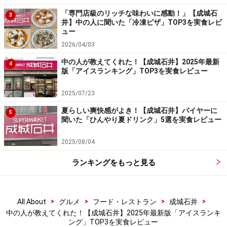
いうときにも最適です。
「専門店級のリッチな味わいに感動！」【成城石
3
井】中の人に聞いた「冷凍ピザ」TOP3を実食レビ
ュー
第1位：「成城石井 まるで果物のようなク
2026/04/03
リーミージェラートマンゴー」356円
中の人が教えてくれた！【成城石井】2025年最新
4
版「アイスランキング」TOP3を実食レビュー
2025/07/23
「成城石井 まるで果物のようなクリーミージェラートマン
夏らしい爽快感がよき！【成城石井】バイヤーに
5
ゴー」356円（税込）
聞いた「ひんやり夏ドリンク」5選を実食レビュー
栄えある第1位は、「成城石井 まるで果物のようなクリ
2025/08/04
ーミージェラートマンゴー」356円（税込）。インド産
ランキングをもっと見る
アルフォンソマンゴー果汁を原材料のうち30％も使用。
マンゴーをそのまま食べているかのような食感を楽しめ
るジェラートです。
>
>
>
>
All About
グルメ
フード・レストラン
成城石井
中の人が教えてくれた！【成城石井】2025年最新版「アイスランキ
ング」TOP3を実食レビュー