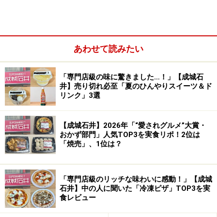
あわせて読みたい
第3位：「成城石井 くちどけなめらかなミ
ルクアイス」329円
「専門店級の味に驚きました…！」【成城石
井】売り切れ必至「夏のひんやりスイーツ＆ド
リンク」3選
「成城石井 くちどけなめらかなミルクアイス」329円（税
【成城石井】2026年「“愛されグルメ”大賞・
込）
おかず部門」人気TOP3を実食リポ！2位は
「焼売」、1位は？
第3位は「成城石井 くちどけなめらかなミルクアイス」
329円（税込）。「成城石井」のアイスの魅力はなんと
いってもクオリティーの高さ。こちらは北海道産の「別
「専門店級のリッチな味わいに感動！」【成城
海牛乳」、北海道産の生クリームをぜいたくに使用。北
石井】中の人に聞いた「冷凍ピザ」TOP3を実
食レビュー
海道産の原料にこだわったリッチなアイスクリームで
す。