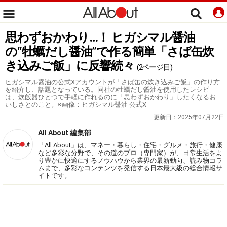
思わずおかわり…！ ヒガシマル醤油
の“牡蠣だし醤油”で作る簡単「さば缶炊
き込みご飯」に反響続々
(2ページ目)
ヒガシマル醤油の公式Xアカウントが「さば缶の炊き込みご飯」の作り方
を紹介し、話題となっている。同社の牡蠣だし醤油を使用したレシピ
は、炊飯器ひとつで手軽に作れるのに「思わずおかわり」したくなるお
いしさとのこと。※画像：ヒガシマル醤油 公式X
更新日：
2025年07月22日
All About 編集部
「All About」は、マネー・暮らし・住宅・グルメ・旅行・健康
など多彩な分野で、その道のプロ（専門家）が、日常生活をよ
り豊かに快適にするノウハウから業界の最新動向、読み物コラ
ムまで、多彩なコンテンツを発信する日本最大級の総合情報サ
イトです。