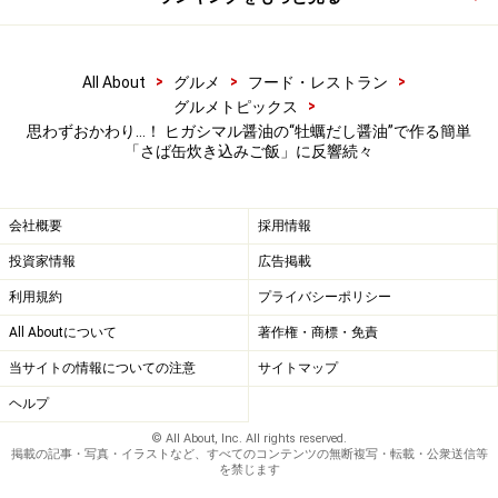
>
>
>
All About
グルメ
フード・レストラン
>
グルメトピックス
思わずおかわり…！ ヒガシマル醤油の“牡蠣だし醤油”で作る簡単
「さば缶炊き込みご飯」に反響続々
会社概要
採用情報
投資家情報
広告掲載
利用規約
プライバシーポリシー
All Aboutについて
著作権・商標・免責
当サイトの情報についての注意
サイトマップ
ヘルプ
© All About, Inc. All rights reserved.
掲載の記事・写真・イラストなど、すべてのコンテンツの無断複写・転載・公衆送信等
を禁じます