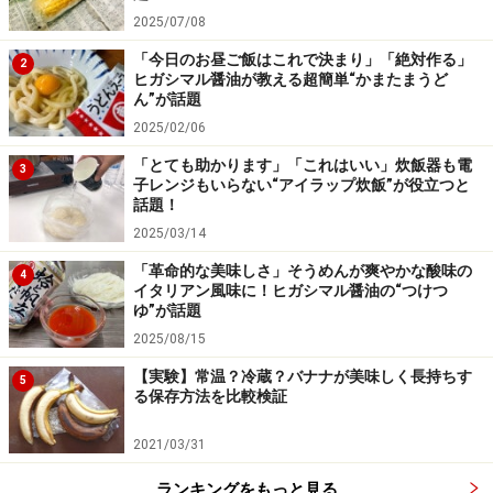
2025/07/08
「今日のお昼ご飯はこれで決まり」「絶対作る」
2
ヒガシマル醤油が教える超簡単“かまたまうど
ん”が話題
2025/02/06
「とても助かります」「これはいい」炊飯器も電
3
子レンジもいらない“アイラップ炊飯”が役立つと
話題！
2025/03/14
「革命的な美味しさ」そうめんが爽やかな酸味の
4
イタリアン風味に！ヒガシマル醤油の“つけつ
ゆ”が話題
2025/08/15
【実験】常温？冷蔵？バナナが美味しく長持ちす
5
る保存方法を比較検証
2021/03/31
ランキングをもっと見る