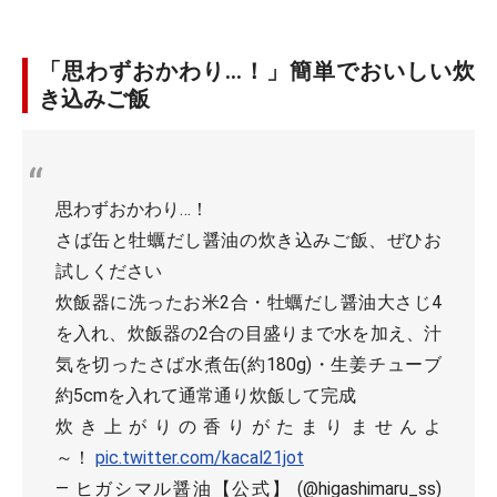
「思わずおかわり…！」簡単でおいしい炊
き込みご飯
思わずおかわり…！
さば缶と牡蠣だし醤油の炊き込みご飯、ぜひお
試しください
炊飯器に洗ったお米2合・牡蠣だし醤油大さじ4
を入れ、炊飯器の2合の目盛りまで水を加え、汁
気を切ったさば水煮缶(約180g)・生姜チューブ
約5cmを入れて通常通り炊飯して完成
炊き上がりの香りがたまりませんよ
～！
pic.twitter.com/kacal21jot
— ヒガシマル醤油【公式】 (@higashimaru_ss)