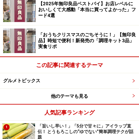
【2025年無印良品ベストバイ】お店レベルに
おいしくて大感動「本当に買ってよかった」フ
ード4選
「おうちクリスマスのごちそうに！」【無印良
品】時短で便利！新発売の「調理キット3品」
実食リポ
この記事に関連するテーマ
グルメトピックス
他のテーマも見る
人気記事ランキング
「旨いし早い！」「5分で甘々に」アイラップ直
1
伝！ とうもろこしの“ゆでない”簡単調理テクが話
題