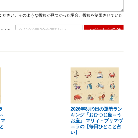
ラ
2026年8月9日の運勢ラン
～
キング「おひつじ座～う
リマ
お座」 マリィ・プリマヴ
と
ェラの【毎日ひとこと占
い】