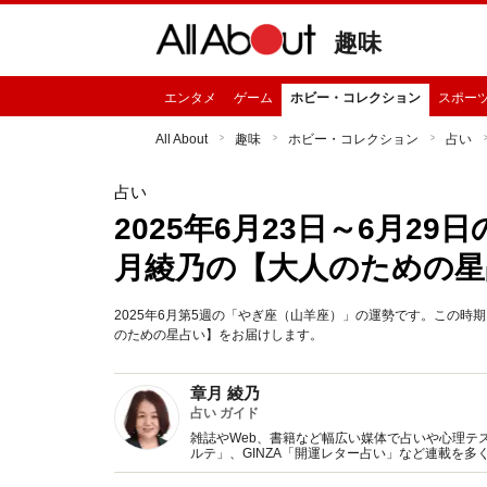
趣味
エンタメ
ゲーム
ホビー・コレクション
スポー
All About
趣味
ホビー・コレクション
占い
占い
2025年6月23日～6月2
月綾乃の【大人のための星
2025年6月第5週の「やぎ座（山羊座）」の運勢です。この
のための星占い】をお届けします。
章月 綾乃
占い ガイド
雑誌やWeb、書籍など幅広い媒体で占いや心理テスト
ルテ」、GINZA「開運レター占い」など連載を
い、しぐさや言葉グセの研究など守備範囲は広め