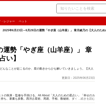
ツ・レジャー
ペット
2025年6月23日～6月29日の運勢「やぎ座（山羊座）」 章月綾乃の【大人のた
9日の運勢「やぎ座（山羊座）」 章
占い】
時期どんなことが起こるのか、星の動きからひも解いていきましょう。【大人
更新日：2025年06月23日
の執筆・監修を手掛ける。All About「大人のための星占い」「幸せのカ
多く持ち、著書も多数。西洋占星術、周易、手相、数秘術、ダイスやカード占
...続きを読む
。