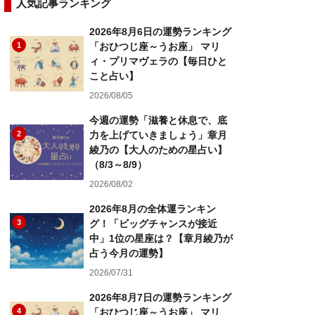
人気記事ランキング
2026年8月6日の運勢ランキング
1
「おひつじ座～うお座」 マリ
ィ・プリマヴェラの【毎日ひと
こと占い】
2026/08/05
今週の運勢「滋養と休息で、底
2
力を上げていきましょう」章月
綾乃の【大人のための星占い】
（8/3～8/9）
2026/08/02
2026年8月の全体運ランキン
3
グ！「ビッグチャンスが接近
中」1位の星座は？【章月綾乃が
占う今月の運勢】
2026/07/31
2026年8月7日の運勢ランキング
4
「おひつじ座～うお座」 マリ