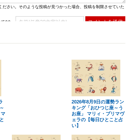
ラ
2026年8月9日の運勢ラン
～
キング「おひつじ座～う
リマ
お座」 マリィ・プリマヴ
と
ェラの【毎日ひとこと占
い】