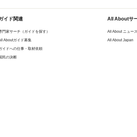
ガイド関連
All Abou
専門家サーチ（ガイドを探す）
All About ニュー
All Aboutガイド募集
All About Japan
ガイドへの仕事・取材依頼
国民の決断