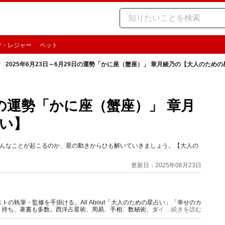
ツ・レジャー
ペット
2025年6月23日～6月29日の運勢「かに座（蟹座）」 章月綾乃の【大人のため
9日の運勢「かに座（蟹座）」 章月
い】
期どんなことが起こるのか、星の動きからひも解いていきましょう。【大人の
更新日：2025年06月23日
の執筆・監修を手掛ける。All About「大人のための星占い」「幸せのカ
多く持ち、著書も多数。西洋占星術、周易、手相、数秘術、ダイスやカード占
...続きを読む
。