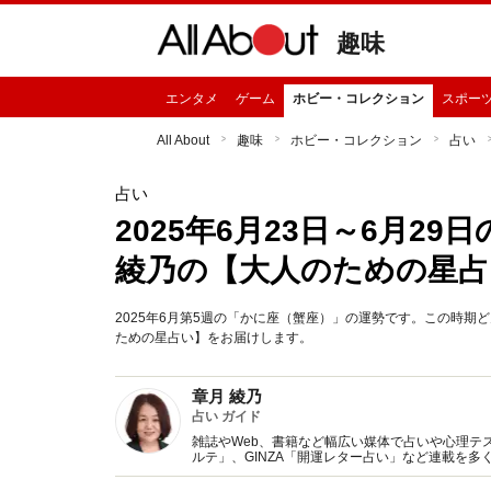
趣味
エンタメ
ゲーム
ホビー・コレクション
スポー
All About
趣味
ホビー・コレクション
占い
占い
2025年6月23日～6月2
綾乃の【大人のための星占
2025年6月第5週の「かに座（蟹座）」の運勢です。この時
ための星占い】をお届けします。
章月 綾乃
占い ガイド
雑誌やWeb、書籍など幅広い媒体で占いや心理テスト
ルテ」、GINZA「開運レター占い」など連載を
い、しぐさや言葉グセの研究など守備範囲は広め