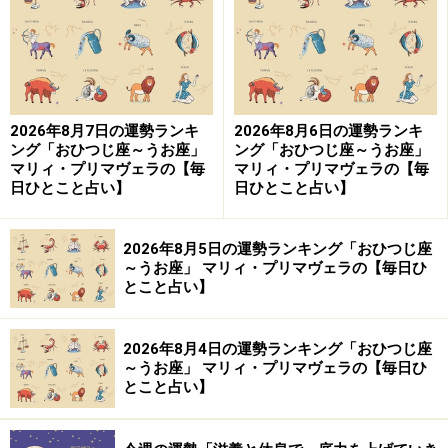
章月綾乃さん（以下、章月）
：地元の高校を卒業後、戯
曲を学ぶ学校に進み、演劇事務所に所属して脚本の仕事
をしていました。でも半年ほどで、ある事情から挫折し
てしまって。その後に入ったのが、占い記事を制作する
2026年8月7日の運勢ランキ
2026年8月6日の運勢ランキ
ング「おひつじ座～うお座」
ング「おひつじ座～うお座」
プロダクションだったんです。そこでゴーストライター
マリィ・プリマヴェラの【毎
マリィ・プリマヴェラの【毎
として7年ほど働き、最終的に独立しました。
日ひとこと占い】
日ひとこと占い】
占いの世界に飛び込むのに、何か特別なきっかけがあっ
2026年8月5日の運勢ランキング「おひつじ座
たかというと、そうではなくて。でも私は雑誌世代なの
～うお座」 マリィ・プリマヴェラの【毎日ひ
とこと占い】
で、巻末の星占いのページは必ず読んでいましたね。実
は同じ制作プロダクションに2回応募していて、最初は
落ちてしまったんです（笑）。2回目で無事採用され、
2026年8月4日の運勢ランキング「おひつじ座
～うお座」 マリィ・プリマヴェラの【毎日ひ
占いライターとしてのキャリアが始まりました。
とこと占い】
その会社でさまざまな記事を書いているうちに、西洋占