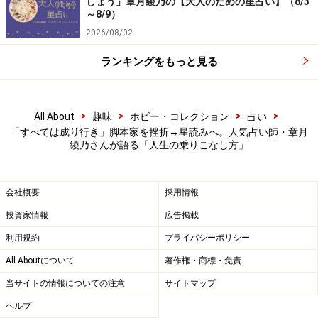
しょう」章月綾乃の【大人のための星占い】（8/3
～8/9）
2026/08/02
私はやぎ座なのですが、やぎ座は「大器晩成」といわれ
る運気です。子どもから大人になるにつれて生きやすく
ランキングをもっと見る
なってきた感覚は、まさにやぎ座そのものだなと感じま
す。
>
>
>
>
All About
趣味
ホビー・コレクション
占い
「すべては成り行き」脚本家を挫折→星読みへ。人気占い師・章月
＞次ページ：仕事も人間関係も少しラクになったきっか
綾乃さんが語る「人生の乗りこなし方」
け
※記事内容は執筆時点のものです。最新の内容をご確認くださ
会社概要
採用情報
い。
投資家情報
広告掲載
利用規約
プライバシーポリシー
次のページへ
1
/
2
All Aboutについて
著作権・商標・免責
当サイトの情報についての注意
サイトマップ
ヘルプ