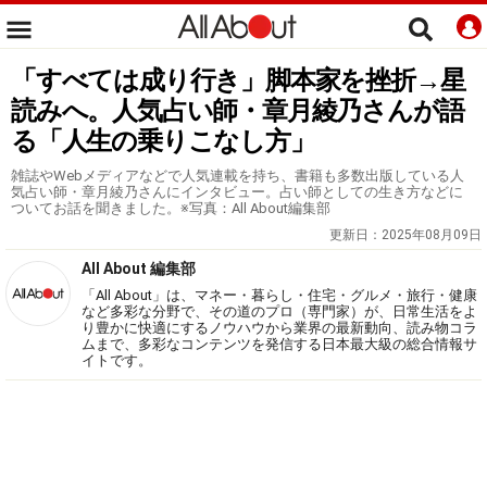
「すべては成り行き」脚本家を挫折→星
読みへ。人気占い師・章月綾乃さんが語
る「人生の乗りこなし方」
雑誌やWebメディアなどで人気連載を持ち、書籍も多数出版している人
気占い師・章月綾乃さんにインタビュー。占い師としての生き方などに
ついてお話を聞きました。※写真：All About編集部
更新日：
2025年08月09日
All About 編集部
「All About」は、マネー・暮らし・住宅・グルメ・旅行・健康
など多彩な分野で、その道のプロ（専門家）が、日常生活をよ
り豊かに快適にするノウハウから業界の最新動向、読み物コラ
ムまで、多彩なコンテンツを発信する日本最大級の総合情報サ
イトです。