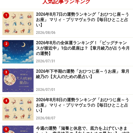
人気記事ランキング
2026年8月7日の運勢ランキング「おひつじ座～う
自宅とは別にアトリエを持てるようになって、趣味にも
1
お座」 マリィ・プリマヴェラの【毎日ひとこと占
時間を割けるようになり、少しずつ「自分のペース」が
い】
できていった感覚があります。
2026/08/06
2026年8月の全体運ランキング！「ビッグチャン
2
ただ、自分では「すべて順調」と思っているわけではな
スが接近中」1位の星座は？【章月綾乃が占う今月
の運勢】
くて。むしろ「世の中の常識が分からない」という引け
2026/07/31
目のようなものを、今でもどこかで感じている気がしま
2026年下半期の運勢「おひつじ座～うお座」 章月
す。家庭環境が不安定で、親がよく暴れていたので、幼
3
綾乃の【大人のための星占い】
少期はしんどい思い出ばかりです。
2026/07/01
「大学に行きたい」と言えるような状況でもなかったで
2026年8月8日の運勢ランキング「おひつじ座～う
4
お座」 マリィ・プリマヴェラの【毎日ひとこと占
すし、人との付き合い方も分からず、20～30代は人間関
い】
係の失敗ばかりでした。「仲良くなれた」と思っても、
2026/08/07
必ずどこかで関係が切れてしまって、そういうものなん
今週の運勢「滋養と休息で、底力を上げていきま
5
だと今は割り切っていますね。