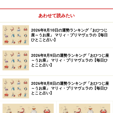
あわせて読みたい
2026年8月10日の運勢ランキング「おひつじ
座～うお座」 マリィ・プリマヴェラの【毎日
ひとこと占い】
「成り行き」が自分には合っているのかも
その時代のテーマを感じながら、喜んでもらえるものを
2026年8月9日の運勢ランキング「おひつじ座
書きたい
～うお座」 マリィ・プリマヴェラの【毎日ひ
とこと占い】
脚本家からの転身。「占い師」の道に進ん
だ理由
2026年8月8日の運勢ランキング「おひつじ座
～うお座」 マリィ・プリマヴェラの【毎日ひ
とこと占い】
――占い師として20年ほどのキャリアをお持ちの章月さ
ん。どのようなきっかけで占い師になったのでしょう
か？