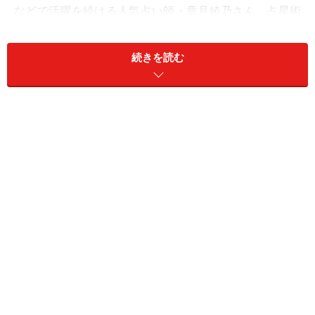
などで活躍を続ける人気占い師・章月綾乃さん。占星術
を使って運気を読み解く専門家である一方、ご本人もま
た、迷いや葛藤を抱えながら、自分の道を切り開いてき
続きを読む
ました。
求められる役割を果たし、日々を積み重ねてきた章月さ
んの言葉から、変化の時代を生きるヒントを探ります。
＜目次＞
脚本家からの転身。「占い師」の道に進んだ理由
メディアで人気の占い師に。徐々に道が開けていく