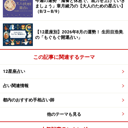
今週の運勢「滋養と休息で、底力を上げていき
星術をはじめとする占術の基礎が自然と身に付いて、気
ましょう」章月綾乃の【大人のための星占い】
付けば個人でも仕事を受けられるようになっていまし
（8/3～8/9）
た。今も当時から続いているお仕事がありますよ。
【12星座別】2026年8月の運勢！ 生田目浩美.
の「もぐもぐ開運占い」
メディアで人気の占い師に。徐々に道が開
けていく
この記事に関連するテーマ
――独立後は、人気メディアでの執筆や書籍の出版もさ
れています。どのようにお仕事が広がっていったのでし
12星座占い
ょうか。
占い関連情報
章月
：1本記事を書くと、ありがたいことに反響があっ
都内のおすすめ手相占い師
て、「別の記事もお願いできますか」と声を掛けていた
だいたり、一緒に仕事をしていた方が別の会社に移っ
他のテーマも見る
て、そこでまた新たなご縁につながったり。そんなふう
に、不思議と仕事がつながっていったんです。