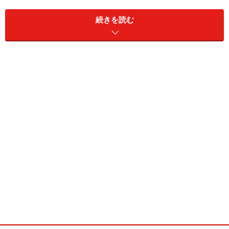
続きを読む
※記事内容は執筆時点のものです。最新の内容をご確認くださ
い。
【編集部おすすめの購入サイト】
Amazonで占い関連の商品をチェック！
楽天市場で占い関連の商品をチェック！