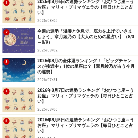
2026年8月6日の運勢ランキング「おひつじ座～う
1
お座」 マリィ・プリマヴェラの【毎日ひとこと占
い】
2026/08/05
今週の運勢「滋養と休息で、底力を上げていきま
2
しょう」章月綾乃の【大人のための星占い】（8/3
～8/9）
2026/08/02
2026年8月の全体運ランキング！「ビッグチャン
3
スが接近中」1位の星座は？【章月綾乃が占う今月
の運勢】
2026/07/31
2026年8月7日の運勢ランキング「おひつじ座～う
4
お座」 マリィ・プリマヴェラの【毎日ひとこと占
い】
2026/08/06
2026年8月5日の運勢ランキング「おひつじ座～う
5
お座」 マリィ・プリマヴェラの【毎日ひとこと占
い】