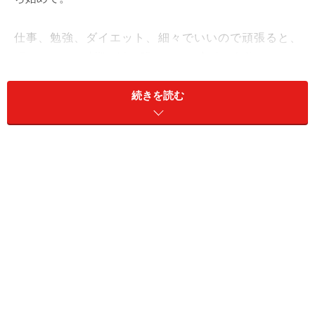
仕事、勉強、ダイエット、細々でいいので頑張ると、
「あのキツい時期に踏ん張った」と実績と自信になって
いくでしょう。これまで一日100回やっていたことが今
続きを読む
週は連日1回でもいいのです。とにかく、続ける、つな
げて。
愛と社交は、「また今度」で。互いに許し合い、認め合
える関係が実現します。
＞【今週の運勢】他の星座の運勢
＞【12星座別】あなたが幸せになるために必要なもの
※記事内容は執筆時点のものです。最新の内容をご確認くださ
い。