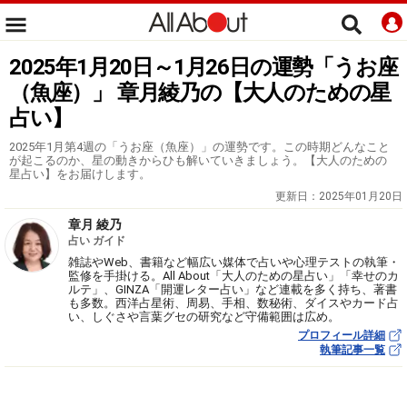
2025年1月20日～1月26日の運勢「うお座
（魚座）」 章月綾乃の【大人のための星
占い】
2025年1月第4週の「うお座（魚座）」の運勢です。この時期どんなこと
が起こるのか、星の動きからひも解いていきましょう。【大人のための
星占い】をお届けします。
更新日：
2025年01月20日
章月 綾乃
占い ガイド
雑誌やWeb、書籍など幅広い媒体で占いや心理テストの執筆・
監修を手掛ける。All About「大人のための星占い」「幸せのカ
ルテ」、GINZA「開運レター占い」など連載を多く持ち、著書
も多数。西洋占星術、周易、手相、数秘術、ダイスやカード占
い、しぐさや言葉グセの研究など守備範囲は広め。
プロフィール詳細
執筆記事一覧