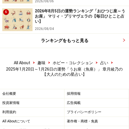
2026/08/06
2026年8月5日の運勢ランキング「おひつじ座～う
5
お座」 マリィ・プリマヴェラの【毎日ひとこと占
い】
2026/08/04
ランキングをもっと見る
>
>
>
>
All About
趣味
ホビー・コレクション
占い
2025年1月20日～1月26日の運勢「うお座（魚座）」 章月綾乃の
【大人のための星占い】
会社概要
採用情報
投資家情報
広告掲載
利用規約
プライバシーポリシー
All Aboutについて
著作権・商標・免責