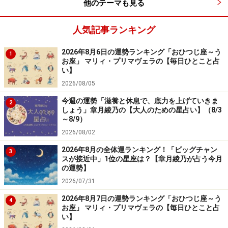
他のテーマも見る
人気記事ランキング
2026年8月6日の運勢ランキング「おひつじ座～う
1
お座」 マリィ・プリマヴェラの【毎日ひとこと占
い】
2026/08/05
今週の運勢「滋養と休息で、底力を上げていきま
2
しょう」章月綾乃の【大人のための星占い】（8/3
～8/9）
2026/08/02
2026年8月の全体運ランキング！「ビッグチャン
3
スが接近中」1位の星座は？【章月綾乃が占う今月
の運勢】
2026/07/31
2026年8月7日の運勢ランキング「おひつじ座～う
4
お座」 マリィ・プリマヴェラの【毎日ひとこと占
い】