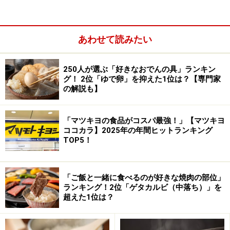
あわせて読みたい
250人が選ぶ「好きなおでんの具」ランキン
グ！ 2位「ゆで卵」を抑えた1位は？【専門家
の解説も】
レシピはカブの皮をむいて、ポトフの鍋に入れるだけと
いうシンプルなもの。投稿ではカブとソーセージが入っ
た、ポトフが公開されている。煮崩れしやすいカブをま
「マツキヨの食品がコスパ最強！」【マツキヨ
ココカラ】2025年の年間ヒットランキング
るごと使った料理ではあるが、JA全農広報部いわく「ほ
TOP5！
ろっほろで心までほどけますのでご注意を」とのこと。
「ご飯と一緒に食べるのが好きな焼肉の部位」
また「見た目も何だか愛しくて…」「年末を前に少し早
ランキング！2位「ゲタカルビ（中落ち）」を
歩き気味な日々に。こういうちょっとの癒しが染みるっ
超えた1位は？
たらありゃしません」とコメント。何かとせわしない師
走に、一息つける料理だと語った。