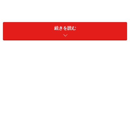
心までほどける！ 煮込むだけで絶品な「ま
るごとカブポトフ」
続きを読む
心までほどける「まるごとカブポトフ」 ※画像出典：
JA全農広報部 公式X
JA全農広報部は「『まるごとカブポトフ』がたまらん」
とコメントして、写真を投稿。