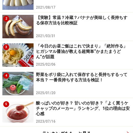
2021/08/17
【実験】常温？冷蔵？バナナが美味しく長持ちす
2
る保存方法を比較検証
2021/03/31
「今日のお昼ご飯はこれで決まり」「絶対作る」
3
ヒガシマル醤油が教える超簡単“かまたまうど
ん”が話題
2025/02/06
野菜をポリ袋に入れて保存すると長持ちするって
4
本当？ 一番長持ちする方法を検証！
2025/01/20
酸っぱいのが好き？ 甘いのが好き？「よく買うケ
5
チャップのメーカー」ランキング、1位の理由は安
心感
2023/07/16