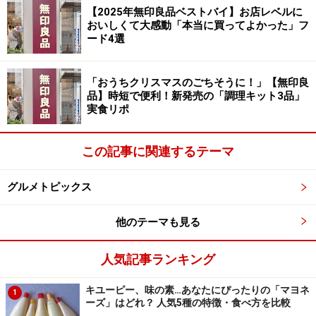
【2025年無印良品ベストバイ】お店レベルに
おいしくて大感動「本当に買ってよかった」フ
＞【実際の投稿】ほろっほろで心までほどける「まるご
ード4選
とカブポトフ」を見る
「おうちクリスマスのごちそうに！」【無印良
※記事内容は執筆時点のものです。最新の内容をご確認くださ
品】時短で便利！新発売の「調理キット3品」
い。
実食リポ
※メニューや料金などのデータは、取材時または記事公開時点で
の内容です。
この記事に関連するテーマ
次のページへ
1
/
2
グルメトピックス
他のテーマも見る
人気記事ランキング
キユーピー、味の素…あなたにぴったりの「マヨネ
1
ーズ」はどれ？ 人気5種の特徴・食べ方を比較