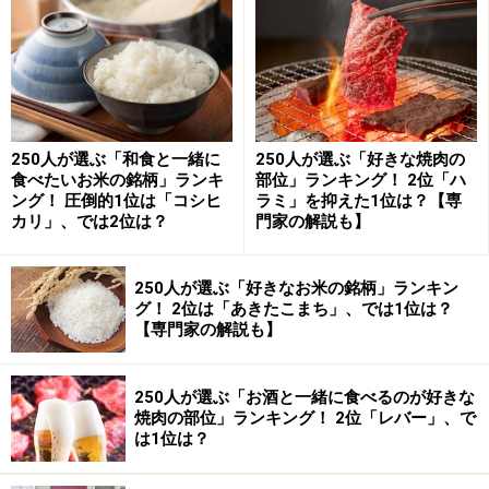
「とろとろで美味しい」SNSユーザーから
は称賛の声
この料理にSNSユーザーからは「絶対美味しいよなぁ、
250人が選ぶ「和食と一緒に
250人が選ぶ「好きな焼肉の
こんなの」「コンソメの使い道見つけた」とコメントが
食べたいお米の銘柄」ランキ
部位」ランキング！ 2位「ハ
ング！ 圧倒的1位は「コシヒ
ラミ」を抑えた1位は？【専
寄せられた。また実際に調理をしたユーザーからも「コ
カリ」、では2位は？
門家の解説も】
ンソメ味のカブがとろとろで美味しい！」「ほろっほろ
でおいしかったです」などの声も散見された。
250人が選ぶ「好きなお米の銘柄」ランキン
グ！ 2位は「あきたこまち」、では1位は？
煮込むだけなのに至福の味を体験できる絶品レシピ。あ
【専門家の解説も】
なたも一度、試してみてはいかがだろうか。
250人が選ぶ「お酒と一緒に食べるのが好きな
焼肉の部位」ランキング！ 2位「レバー」、で
＜参考＞
は1位は？
JA全農広報部 公式X
※コメントは原文ママ