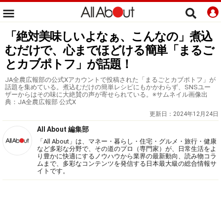
「絶対美味しいよなぁ、こんなの」煮込
むだけで、心までほどける簡単「まるご
とカブポトフ」が話題！
JA全農広報部の公式Xアカウントで投稿された「まるごとカブポトフ」が
話題を集めている。煮込むだけの簡単レシピにもかかわらず、SNSユー
ザーからはその味に大絶賛の声が寄せられている。※サムネイル画像出
典：JA全農広報部 公式X
更新日：
2024年12月24日
All About 編集部
「All About」は、マネー・暮らし・住宅・グルメ・旅行・健康
など多彩な分野で、その道のプロ（専門家）が、日常生活をよ
り豊かに快適にするノウハウから業界の最新動向、読み物コラ
ムまで、多彩なコンテンツを発信する日本最大級の総合情報サ
イトです。