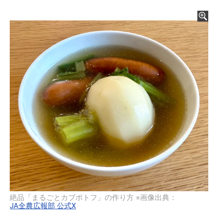
絶品「まるごとカブポトフ」の作り方 ※画像出典：
JA全農広報部 公式X