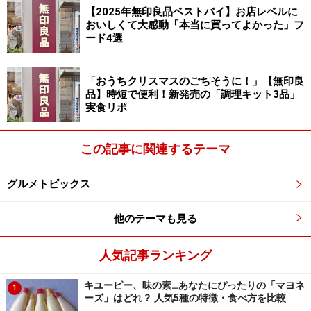
ストローの交代で注目されたコンビニがあ
【2025年無印良品ベストバイ】お店レベルに
る
おいしくて大感動「本当に買ってよかった」フ
ード4選
またこのストローの交代のニュースで注目されたのがセ
ブン‐イレブンだ。
「おうちクリスマスのごちそうに！」【無印良
品】時短で便利！新発売の「調理キット3品」
実食リポ
実は同コンビニでは 2019 年から、アイスコーヒー、ア
イスカフェラテなどのストローにPHBH製のものを使用
この記事に関連するテーマ
している。「セブン‐イレブンはだいぶ前から導入してい
たんだよね なんで他の店は追随しないのかずっと謎だ
グルメトピックス
ったわ…」「セブン‐イレブンは紙ストローすぐにやめて
バイオプラ製に切り替えたのは評価できる」などのコメ
他のテーマも見る
ントも散見された。
人気記事ランキング
もともと「SDGs」「ESG」を率先して実施してきた企
キユーピー、味の素…あなたにぴったりの「マヨネ
業、スターバックス。この方針転換が飲食店業界にどの
1
ーズ」はどれ？ 人気5種の特徴・食べ方を比較
ような影響を与えるのか注目だ。