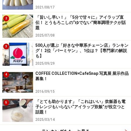
2021/08/17
＜参考＞
「旨いし早い！」「5分で甘々に」アイラップ直
2
伝！ とうもろこしの“ゆでない”簡単調理テクが話
スターバックス「
植物などから生まれたバイオマス素材
題
『生分解性バイオポリマー Green Planet』のストロー提
2025/07/08
供開始
」
500人が選ぶ「好きな中華系チェーン店」ランキン
3
カネカ「
カネカ生分解性バイオポリマー Green Planetで
グ！ 2位「バーミヤン」、1位は？【専門家の解説
なぜ世界が健康になるの？
」
も】
2025/09/29
カネカ「
カネカ生分解性ポリマーPHBH製セブンカフェ
用ストロー 導入エリアを拡大
」
COFFEE COLLECTION×CafeSnap 写真展 展示作品
4
募集！
コメントは原文ママ
2016/09/15
※記事内容は執筆時点のものです。最新の内容をご確認くださ
い。
「とても助かります」「これはいい」炊飯器も電
5
※メニューや料金などのデータは、取材時または記事公開時点で
子レンジもいらない“アイラップ炊飯”が役立つと
の内容です。
話題！
2025/03/14