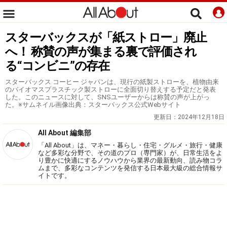
スターバックスが「紙ストロー」廃止
へ！ 称賛の声が集まる裏で評価され
る“コンビニ”の存在
スターバックス コーヒー ジャパンは、現行の紙製ストローを、植物由来
のバイオマスプラスチック製ストローに全面切り替えする予定だと発表
した。このニュースに対して、SNSユーザーからは称賛の声が上がっ
た。※サムネイル画像出典：スターバックス公式Webサイト
更新日：
2024年12月18日
All About 編集部
「All About」は、マネー・暮らし・住宅・グルメ・旅行・健康
など多彩な分野で、その道のプロ（専門家）が、日常生活をよ
り豊かに快適にするノウハウから業界の最新動向、読み物コラ
ムまで、多彩なコンテンツを発信する日本最大級の総合情報サ
イトです。