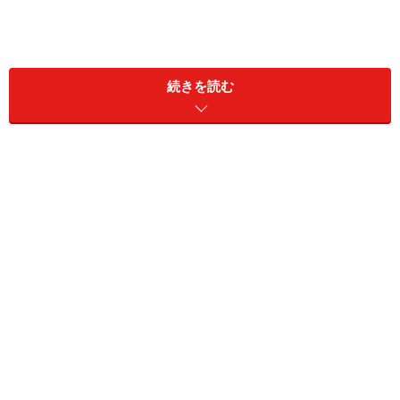
スタバが紙ストロー廃止
続きを読む
アイスビバレッジに使用するバイオマス素材ストロー ※画像
出典：
スターバックス公式Webサイト
近年、飲食店業界では「SDGs」や「ESG」といった言葉
が掲げられており、各社で環境に配慮した取り組みが行
われている。スターバックスでも2020年より、プラスチ
ック製から紙製のストローへ変更。しかし一部のSNSユ
ーザーからは「フラペチーノを飲むときとか絶対しなし
なになっていた」「紙のストローは飲みにくいし」など
の不満の声も上がっていた。