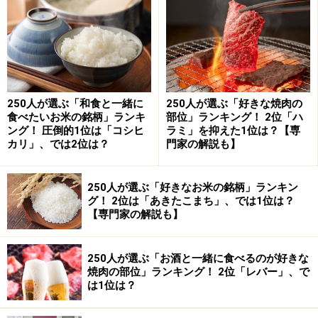
PHBHは植物油を摂取した微生物が生成するポリマーを
使用したプラスチック。このため自然界に存在する多く
の微生物により生分解され、最終的には二酸化炭素と水
になるとのこと。現在、スターバックスでもTO GO（持
ち帰り）用のフォーク、ナイフ、マドラースプーン、ヨ
250人が選ぶ「和食と一緒に
250人が選ぶ「好きな焼肉の
ーグルト用スプーンに使用されている。
食べたいお米の銘柄」ランキ
部位」ランキング！ 2位「ハ
ング！ 圧倒的1位は「コシヒ
ラミ」を抑えた1位は？【専
カリ」、では2位は？
門家の解説も】
今回の発表を受けて、X（旧Twitter）では「紙ストロ
ー」が日本トレンド1位を獲得。SNSユーザーからは「良
250人が選ぶ「好きなお米の銘柄」ランキン
かった良かった。毎回プラストロー変更を伝えるのが手
グ！ 2位は「あきたこまち」、では1位は？
間だったし、何より味が変わるんだよね」「世論に屈し
【専門家の解説も】
てくれて感謝の涙止まらん」「紙ストローって飲んだと
きに口を付けた痕が残るのが…って思っていたのでちょ
250人が選ぶ「お酒と一緒に食べるのが好きな
っとうれしい」などのコメントが見られた。
焼肉の部位」ランキング！ 2位「レバー」、で
は1位は？