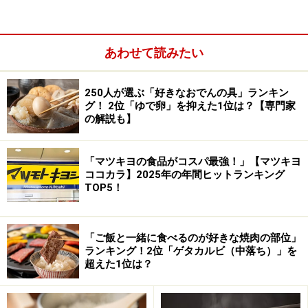
あわせて読みたい
250人が選ぶ「好きなおでんの具」ランキン
グ！ 2位「ゆで卵」を抑えた1位は？【専門家
の解説も】
「マツキヨの食品がコスパ最強！」【マツキヨ
ココカラ】2025年の年間ヒットランキング
TOP5！
しかし今回、カネカ生分解性バイオポリマー Green
Planet（以下、PHBH）製のストローを取り入れること
「ご飯と一緒に食べるのが好きな焼肉の部位」
を発表。2025年1月から沖縄県の店舗32店舗で実験的に
ランキング！2位「ゲタカルビ（中落ち）」を
行われ、3月から全国の店舗へと拡大していく見込み
超えた1位は？
だ。