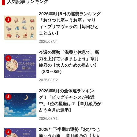
人気記事ランキング
2026年8月5日の運勢ランキング
1
「おひつじ座～うお座」 マリ
ィ・プリマヴェラの【毎日ひと
こと占い】
2026/08/04
今週の運勢「滋養と休息で、底
2
力を上げていきましょう」章月
綾乃の【大人のための星占い】
（8/3～8/9）
2026/08/02
2026年8月の全体運ランキン
3
グ！「ビッグチャンスが接近
中」1位の星座は？【章月綾乃が
占う今月の運勢】
2026/07/31
2026年下半期の運勢「おひつじ
4
座～うお座」 章月綾乃の【大人