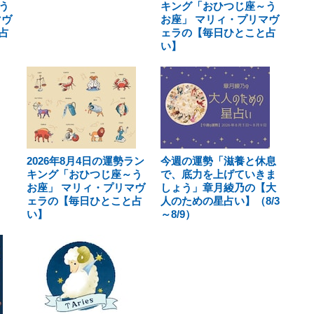
う
キング「おひつじ座～う
マヴ
お座」 マリィ・プリマヴ
占
ェラの【毎日ひとこと占
い】
2026年8月4日の運勢ラン
今週の運勢「滋養と休息
キング「おひつじ座～う
で、底力を上げていきま
お座」 マリィ・プリマヴ
しょう」章月綾乃の【大
ェラの【毎日ひとこと占
人のための星占い】（8/3
い】
～8/9）