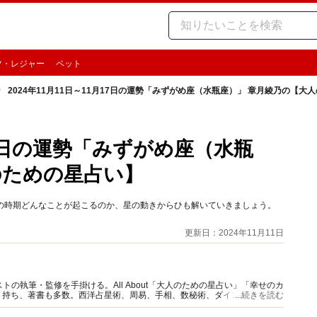
ツ・レジャー
ペット
2024年11月11日～11月17日の運勢「みずがめ座（水瓶座）」 章月綾乃の【大
月17日の運勢「みずがめ座（水瓶
のための星占い】
。この時期どんなことが起こるのか、星の動きからひも解いていきましょう。
更新日：2024年11月11日
の執筆・監修を手掛ける。All About「大人のための星占い」「幸せのカ
多く持ち、著書も多数。西洋占星術、周易、手相、数秘術、ダイスやカード占
...続きを読む
。