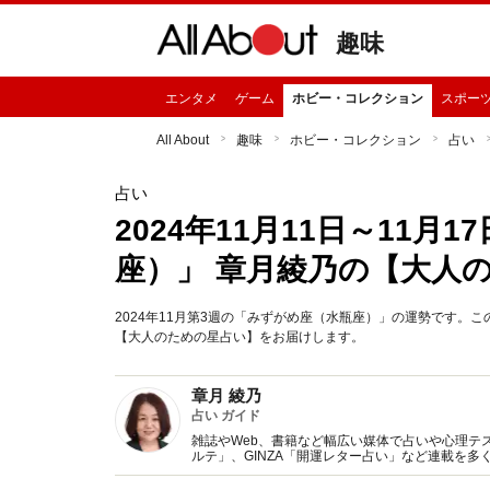
趣味
エンタメ
ゲーム
ホビー・コレクション
スポー
All About
趣味
ホビー・コレクション
占い
占い
2024年11月11日～11
座）」 章月綾乃の【大人
2024年11月第3週の「みずがめ座（水瓶座）」の運勢です
【大人のための星占い】をお届けします。
章月 綾乃
占い ガイド
雑誌やWeb、書籍など幅広い媒体で占いや心理テスト
ルテ」、GINZA「開運レター占い」など連載を
い、しぐさや言葉グセの研究など守備範囲は広め