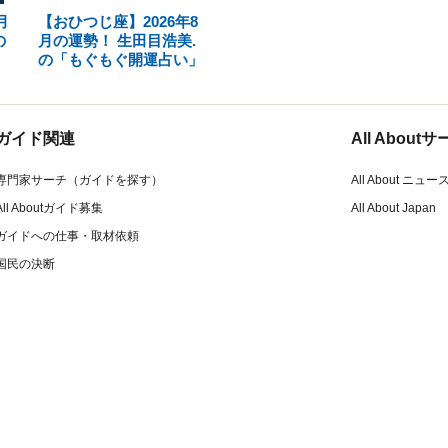
月
【おひつじ座】2026年8
の
月の運勢！ 生田目浩美.
の「もぐもぐ開運占い」
ガイド関連
All Abou
専門家サーチ（ガイドを探す）
All About ニュー
All Aboutガイド募集
All About Japan
ガイドへの仕事・取材依頼
国民の決断