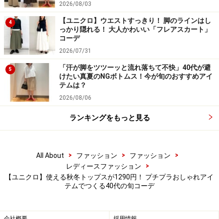
2026/08/03
4. 人気の「タックワイドパンツ」は秋冬ら
【ユニクロ】ウエストすっきり！ 脚のラインはし
4
しいカラーを
チョイス
っかり隠れる！ 大人かわいい「フレアスカート」
コーデ
2026/07/31
「汗が脚をツツーッと流れ落ちて不快」40代が避
5
けたい真夏のNGボトムス！今が旬のおすすめアイ
テムは？
タックワイドパンツはきれいめにも着こなしやすいのがメリ
ット 出典：WEAR
2026/08/06
写真
で着用しているのは、「タックワイドパンツ」（定
ランキングをもっと見る
価税込3990円）。その人気の高さから、もはやユニクロ
の定番ボトムスとなりつつある一本です。
>
>
>
All About
ファッション
ファッション
>
レディースファッション
最初はグレーやブラックなどのベーシックな色が人気で
【ユニクロ】使える秋冬トップスが1290円！ プチプラおしゃれアイ
したが、今はカラバリも増えて全8色と豊富に。ダーク
テムでつくる40代の旬コーデ
ブラウンやオリーブなど、秋冬らしいカラー展開もあ
り、着こなしの幅が広がりそうです。
会社概要
採用情報