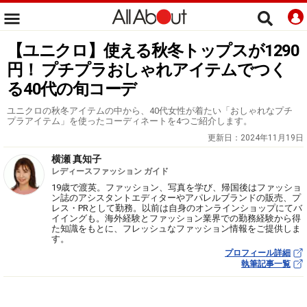
【ユニクロ】使える秋冬トップスが1290
円！ プチプラおしゃれアイテムでつく
る40代の旬コーデ
ユニクロの秋冬アイテムの中から、40代女性が着たい「おしゃれなプチ
プラアイテム」を使ったコーディネートを4つご紹介します。
更新日：
2024年11月19日
横瀬 真知子
レディースファッション ガイド
19歳で渡英。ファッション、写真を学び、帰国後はファッショ
ン誌のアシスタントエディターやアパレルブランドの販売、プ
レス・PRとして勤務。以前は自身のオンラインショップにてバ
イイングも。海外経験とファッション業界での勤務経験から得
た知識をもとに、フレッシュなファッション情報をご提供しま
す。
プロフィール詳細
執筆記事一覧