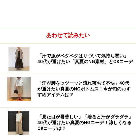
も、着やすさのポイントです。
カラバリも全7色と豊富なので、人とかぶりにくいのも
◎。現在、税込1290円（11月18日時点）とお値下げ中な
あわせて読みたい
ので、早めのゲットがおすすめです。
「汗で服がベタベタはりついて気持ち悪い」
40代が避けたい「真夏のNG素材」とOKコーデ
「汗が脚をツツーッと流れ落ちて不快」40代
が避けたい真夏のNGボトムス！今が旬のおす
すめアイテムは？
「見た目が暑苦しい」「着ると汗がダラダラ」
40代が避けたい真夏のNGコーデ！涼しくなる
OKコーデは？