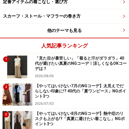
定番アイテムの着こなし・選び方
少し短めの丈なので、ワイドパンツやロングスカートな
スカーフ・ストール・マフラーの巻き方
どとも合わせやすく、上半身はコンパクトに、下半身は
他のテーマも見る
すらっと長く見せてくれます。軽くてさっと羽織れるベ
ストは、屋外はもちろん、車内や室内でも着られて便利
人気記事ランキング
です。
「見た目が暑苦しい」「着ると汗がダラダラ」40
1
代が避けたい真夏のNGコーデ！涼しくなるOKコー
デは？
2026/08/06
【やってはいけない7月のNGコーデ】太見えでだ
2
らしない印象に!? 40代の「夏ワンピース」NGポイ
ント3つ
2026/07/03
【やってはいけない8月のNGコーデ】熱中症のリ
3
スクも上がる!?「真夏に避けたい着こなし」NGポ
イント3つ