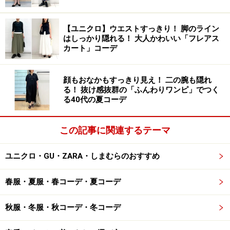
写真のようにブルーデニムを合わせてカジュアルダウン
に、スカートを合わせて大人フェミニンに、寒い日は下
【ユニクロ】ウエストすっきり！ 脚のライン
にタートルやハイネックのインナーで重ね着をしたりな
はしっかり隠れる！ 大人かわいい「フレアス
カート」コーデ
ど、着まわしも楽しめます。
3. 4990円にお値下げ中！ あたたかさも抜群
顔もおなかもすっきり見え！ 二の腕も隠れ
る！ 抜け感抜群の「ふんわりワンピ」でつく
な「ダウンベスト」
る40代の夏コーデ
この記事に関連するテーマ
軽くてさっと羽織ることのできるダウンベスト 出典：
ユニクロ・GU・ZARA・しまむらのおすすめ
WEAR
春服・夏服・春コーデ・夏コーデ
写真
で着用しているのは、ユニクロ シーの「
ダウンクロ
ップドベスト
」。中綿の部分にはあたたかさも抜群なリ
秋服・冬服・秋コーデ・冬コーデ
アルダウンが入っていながら、お値段は税込4990円（11
月18日時点）に値下げされています。