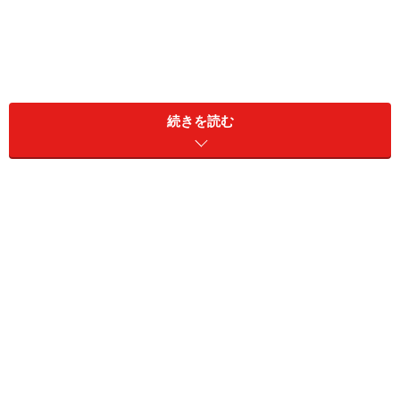
続きを読む
フリースのトップス＆コーデュロイパンツにバッグを合わせ
たユニクロコーデ 出典：WEAR
写真
は、フリースのトップス、コーデュロイのパンツに
バッグと、全身をユニクロでそろえたコーディネートで
す。
特にトップスの「ソフトニットフリースリブハイネック
T」は、首もとをあたたかくキープしてくれるゆるめの
ハイネックで、これからのシーズンに大活躍してくれる
こと間違いなし。腕まくりしても落ちにくい仕様の袖口