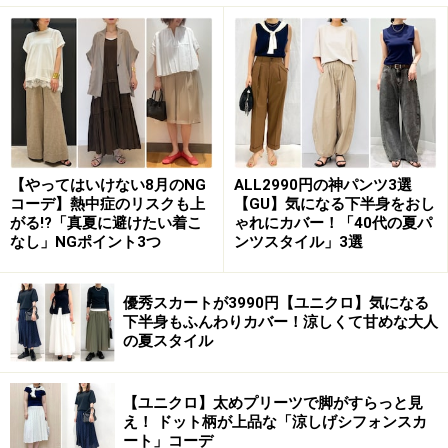
2. 着やせするとSNSでも話題に！ きれいめ
「リブポロカーディガン」
程よいフィット感と首の開き具合が絶妙で、着やせするデザ
イン 出典：WEAR
【やってはいけない8月のNG
ALL2990円の神パンツ3選
コーデ】熱中症のリスクも上
【GU】気になる下半身をおし
写真
で着ているトップスは「メリノリブポロカーディガ
がる!?「真夏に避けたい着こ
ゃれにカバー！「40代の夏パ
ン」（定価税込3990円）。極細のメリノウールを100％
なし」NGポイント3つ
ンツスタイル」3選
使用している滑らかな肌触りと、きれいめに着られる襟
つきのデザインが大人の女性にぴったりです。
優秀スカートが3990円【ユニクロ】気になる
下半身もふんわりカバー！涼しくて甘めな大人
の夏スタイル
ボタンを開けると首もとがVネックになり、顔まわりを
すっきり見せてくれる効果も。程よく体に沿うシルエッ
【ユニクロ】太めプリーツで脚がすらっと見
トで、着やせして見える一枚です。
え！ ドット柄が上品な「涼しげシフォンスカ
ート」コーデ