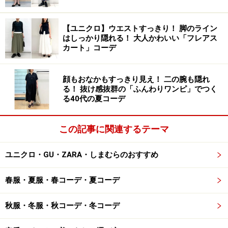
で相性がいいので、まとまりがよくすっきり見えるのも
高ポイント。職場などではなかなか着る機会のない、甘
【ユニクロ】ウエストすっきり！ 脚のライン
めモチーフやデニムなどの好きなアイテムを楽しめるの
はしっかり隠れる！ 大人かわいい「フレアス
も、女子会コーデならではですよね。
カート」コーデ
3. 思わず目を引く！「鮮やかな色のカーデ
顔もおなかもすっきり見え！ 二の腕も隠れ
ィガン」で顔映りも明るく
る！ 抜け感抜群の「ふんわりワンピ」でつく
る40代の夏コーデ
この記事に関連するテーマ
きれい色のショート丈カーディガンで顔まわりを明るく見せ
ユニクロ・GU・ZARA・しまむらのおすすめ
て 出典：WEAR
写真
はシンプルなライトグレーのニットワンピースに、
春服・夏服・春コーデ・夏コーデ
きれいな赤のカーディガンを合わせた着こなし。鮮やか
なカラーが目を引くのはもちろん、ハリのある素材とゴ
秋服・冬服・秋コーデ・冬コーデ
ールドのボタンも華やかな雰囲気で、ホリデーシーズン