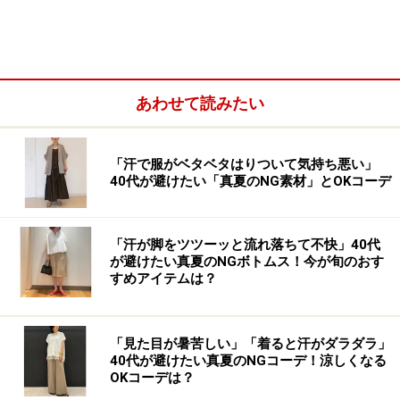
リラックスできる素材の上下アイテムでも、ツイードベ
ストをプラスするだけで、レストランの雰囲気にも合う
きちんと感や華やかさが感じられます。ベストの色味も
あわせて読みたい
顔を明るく見せてくれるので◎。食べ過ぎてしまって
も、ウエストまわりが自然とカバーされるので安心です
ね。
「汗で服がベタベタはりついて気持ち悪い」
40代が避けたい「真夏のNG素材」とOKコーデ
「汗が脚をツツーッと流れ落ちて不快」40代
が避けたい真夏のNGボトムス！今が旬のおす
すめアイテムは？
「見た目が暑苦しい」「着ると汗がダラダラ」
40代が避けたい真夏のNGコーデ！涼しくなる
OKコーデは？