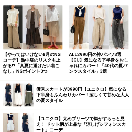
2. 大人かわいい！「パールボタンのカーデ
＆フリルブラウス」の甘めコーデ
【やってはいけない8月のNG
ALL2990円の神パンツ3選
女子会だからこそ甘めテイストで思い切り楽しむのも◎ 出
コーデ】熱中症のリスクも上
【GU】気になる下半身をおし
典：WEAR
がる!?「真夏に避けたい着こ
ゃれにカバー！「40代の夏パ
なし」NGポイント3つ
ンツスタイル」3選
写真
で着用しているトップスは、フリルカラーのブラウ
スに大きめのパールボタンがかわいいグレーのニットカ
優秀スカートが3990円【ユニクロ】気になる
ーディガン。足もとには、今年のトレンドでもあるリボ
下半身もふんわりカバー！涼しくて甘めな大人
の夏スタイル
ンモチーフがついたシルバーのシューズを合わせていま
す。
【ユニクロ】太めプリーツで脚がすらっと見
え！ ドット柄が上品な「涼しげシフォンスカ
バッグやデニムのブルーと、グレーやシルバーは寒色系
ート」コーデ