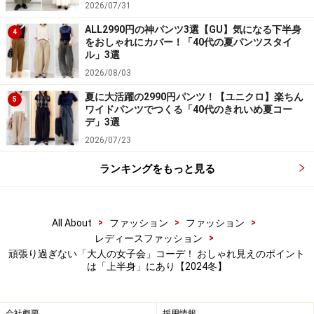
2026/07/31
4. 「ビスチェつきシャツ」など、デザイン
ALL2990円の神パンツ3選【GU】気になる下半身
性のあるトップスも大人向け
4
をおしゃれにカバー！「40代の夏パンツスタイ
ル」3選
2026/08/03
夏に大活躍の2990円パンツ！【ユニクロ】楽ちん
5
ワイドパンツでつくる「40代のきれいめ夏コー
ビスチェのついた襟つきシャツなど、少しモードなデザイン
デ」3選
も大人だからこそ着こなせる 出典：WEAR
2026/07/23
写真
で着用しているのは、秋冬らしい素材のベーシック
ランキングをもっと見る
なシャツの上に、同じ生地のビスチェをプラスしたモー
ドなデザインのトップス。シンプルなワンツーコーデで
も、これ1枚で断然おしゃれに見せてくれるアイテムで
>
>
>
All About
ファッション
ファッション
す。長めの丈は、おなかまわりのカバー効果もあります
>
レディースファッション
頑張り過ぎない「大人の女子会」コーデ！ おしゃれ見えのポイント
ね。
は「上半身」にあり【2024冬】
写真のようにビスチェがセットになっていたり、バルー
会社概要
採用情報