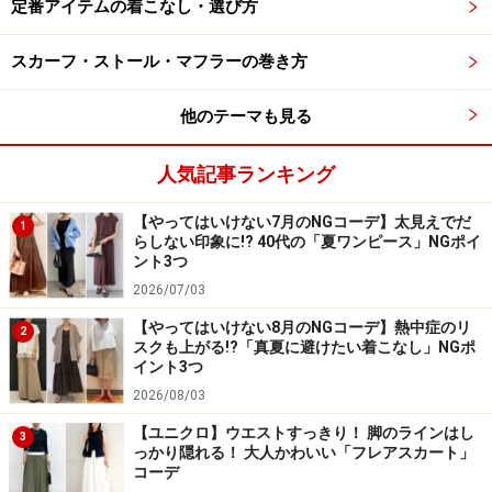
定番アイテムの着こなし・選び方
にもぴったりです。
スカーフ・ストール・マフラーの巻き方
明るいカラーを上半身に合わせると、顔色まで明るく元
気な印象に見せてくれるのもうれしいポイント。足もと
他のテーマも見る
はサイドゴアブーツでカジュアルに、歩きやすくまとめ
て。
人気記事ランキング
【やってはいけない7月のNGコーデ】太見えでだ
1
らしない印象に!? 40代の「夏ワンピース」NGポイ
ント3つ
2026/07/03
【やってはいけない8月のNGコーデ】熱中症のリ
2
スクも上がる!?「真夏に避けたい着こなし」NGポ
イント3つ
2026/08/03
【ユニクロ】ウエストすっきり！ 脚のラインはし
3
っかり隠れる！ 大人かわいい「フレアスカート」
コーデ