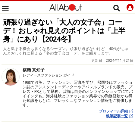
頑張り過ぎない「大人の女子会」コー
デ！ おしゃれ見えのポイントは「上半
身」にあり【2024冬】
人と集まる機会も多くなるシーズン。頑張り過ぎないけど、40代がちゃ
んとおしゃれに見える「冬の女子会コーデ」をご紹介します。
更新日：
2024年11月21日
横瀬 真知子
レディースファッション ガイド
19歳で渡英。ファッション、写真を学び、帰国後はファッショ
ン誌のアシスタントエディターやアパレルブランドの販売、プ
レス・PRとして勤務。以前は自身のオンラインショップにてバ
イイングも。海外経験とファッション業界での勤務経験から得
た知識をもとに、フレッシュなファッション情報をご提供しま
す。
プロフィール詳細
執筆記事一覧