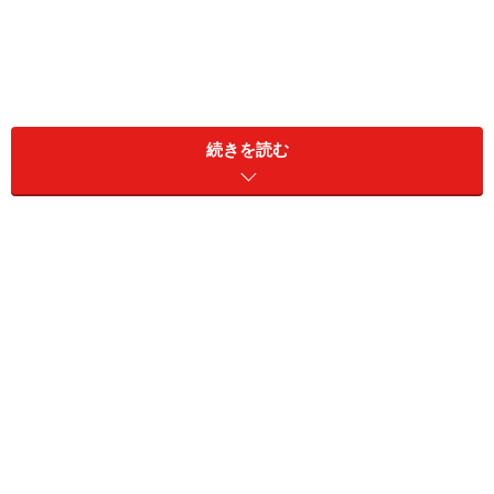
続きを読む
1. 「ツイードベスト」をプラスするだけで
華やかさがアップ！
ベストを羽織ると上半身にきちんと感と華やかさが出て女子
会向きです 出典：WEAR
写真
は、ハイネックカットソーにコーデュロイのスカー
トを組み合わせた上下ブラックのコーデに、キナリ色の
ツイードベストを羽織った着こなしです。