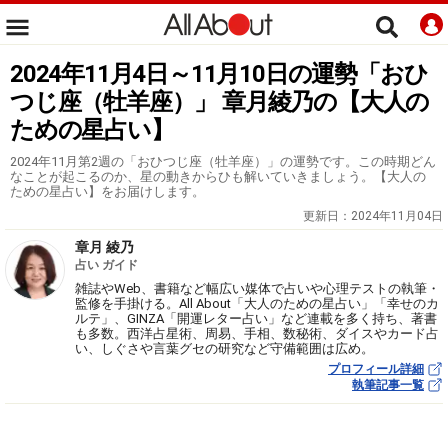
2024年11月4日～11月10日の運勢「おひ
つじ座（牡羊座）」 章月綾乃の【大人の
ための星占い】
2024年11月第2週の「おひつじ座（牡羊座）」の運勢です。この時期どん
なことが起こるのか、星の動きからひも解いていきましょう。【大人の
ための星占い】をお届けします。
更新日：
2024年11月04日
章月 綾乃
占い ガイド
雑誌やWeb、書籍など幅広い媒体で占いや心理テストの執筆・
監修を手掛ける。All About「大人のための星占い」「幸せのカ
ルテ」、GINZA「開運レター占い」など連載を多く持ち、著書
も多数。西洋占星術、周易、手相、数秘術、ダイスやカード占
い、しぐさや言葉グセの研究など守備範囲は広め。
プロフィール詳細
執筆記事一覧