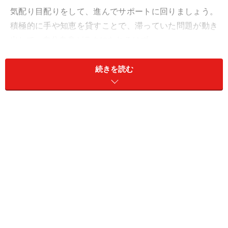
気配り目配りをして、進んでサポートに回りましょう。
積極的に手や知恵を貸すことで、滞っていた問題が動き
出して、自分自身がラクになれるはず。
水曜日以降は、少しずつ、自分の時間を増やしていって
続きを読む
も大丈夫。特にオススメは「寄り道」です。気になって
いたお店やイベントをのぞいてみると、よい気分転換に
なりそう。
愛は、恋人と親友兼任で。甘さと爽やかさを上手にミッ
クス。
＞【2024年11月4日～11月10日の運勢】他の星座の運勢
が気になる人はこちら
​​​​​＞【2024年下半期の運勢】はこちら