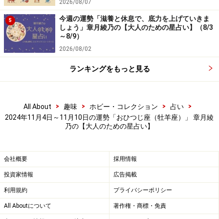
2026/08/07
今週の運勢「滋養と休息で、底力を上げていきま
5
しょう」章月綾乃の【大人のための星占い】（8/3
～8/9）
2026/08/02
ランキングをもっと見る
>
>
>
>
All About
趣味
ホビー・コレクション
占い
2024年11月4日～11月10日の運勢「おひつじ座（牡羊座）」 章月綾
乃の【大人のための星占い】
会社概要
採用情報
投資家情報
広告掲載
利用規約
プライバシーポリシー
All Aboutについて
著作権・商標・免責