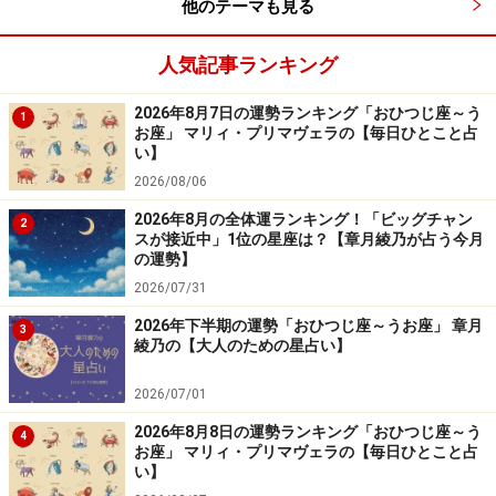
他のテーマも見る
人気記事ランキング
2026年8月7日の運勢ランキング「おひつじ座～う
1
お座」 マリィ・プリマヴェラの【毎日ひとこと占
い】
2026/08/06
2026年8月の全体運ランキング！「ビッグチャン
2
スが接近中」1位の星座は？【章月綾乃が占う今月
の運勢】
2026/07/31
2026年下半期の運勢「おひつじ座～うお座」 章月
3
綾乃の【大人のための星占い】
2026/07/01
2026年8月8日の運勢ランキング「おひつじ座～う
4
お座」 マリィ・プリマヴェラの【毎日ひとこと占
い】