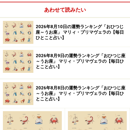
占い師。タロットやオラクルカード、四柱推命などを使
あわせて読みたい
って鑑定や執筆を行っている。会社員やフリーランス、
結婚や離婚、子育てなど自らの人生経験を踏まえた占い
2026年8月10日の運勢ランキング「おひつじ
はより深い共感を呼び、的確な助言をもらえると好評。
座～うお座」 マリィ・プリマヴェラの【毎日
ひとこと占い】
「自分はどこに向かえばいいのか」迷える人たちをより
良い方向へ導く。
2026年8月9日の運勢ランキング「おひつじ座
～うお座」 マリィ・プリマヴェラの【毎日ひ
【イラスト】
とこと占い】
岩本 あかり（Akari Iwamoto）
※記事内容は執筆時点のものです。最新の内容をご確認くださ
2026年8月8日の運勢ランキング「おひつじ座
い。
～うお座」 マリィ・プリマヴェラの【毎日ひ
とこと占い】
【編集部おすすめの購入サイト】
Amazonで占い関連の商品をチェック！