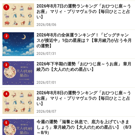
2026年8月7日の運勢ランキング「おひつじ座～う
1
お座」 マリィ・プリマヴェラの【毎日ひとこと占
い】
2026/08/06
2026年8月の全体運ランキング！「ビッグチャン
2
スが接近中」1位の星座は？【章月綾乃が占う今月
の運勢】
2026/07/31
2026年下半期の運勢「おひつじ座～うお座」 章月
3
綾乃の【大人のための星占い】
2026/07/01
2026年8月8日の運勢ランキング「おひつじ座～う
4
お座」 マリィ・プリマヴェラの【毎日ひとこと占
い】
2026/08/07
今週の運勢「滋養と休息で、底力を上げていきま
5
しょう」章月綾乃の【大人のための星占い】（8/3
～8/9）