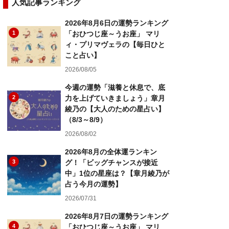
人気記事ランキング
2026年8月6日の運勢ランキング
1
「おひつじ座～うお座」 マリ
ィ・プリマヴェラの【毎日ひと
こと占い】
2026/08/05
今週の運勢「滋養と休息で、底
2
力を上げていきましょう」章月
綾乃の【大人のための星占い】
（8/3～8/9）
2026/08/02
2026年8月の全体運ランキン
3
グ！「ビッグチャンスが接近
中」1位の星座は？【章月綾乃が
占う今月の運勢】
2026/07/31
2026年8月7日の運勢ランキング
4
「おひつじ座～うお座」 マリ