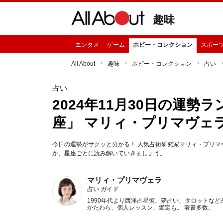
趣味
エンタメ
ゲーム
ホビー・コレクション
スポー
All About
趣味
ホビー・コレクション
占い
占い
2024年11月30日の運
座」 マリィ・プリマヴェ
今日の運勢がサクッと分かる！ 人気占術研究家マリィ・プリマヴ
か、星座ごとに読み解いていきましょう。
マリィ・プリマヴェラ
占い ガイド
1990年代より西洋占星術、夢占い、タロットなど
かたわら、個人レッスン、鑑定も。 著書多数。