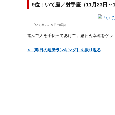
9位：いて座／射手座（11月23日～
「いて座」の今日の運勢
進んで人を手伝ってあげて。思わぬ幸運をゲッ
＞【昨日の運勢ランキング】を振り返る