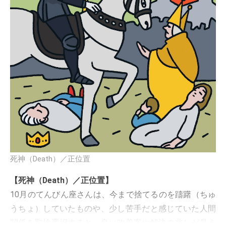
死神（Death）／正位置
【死神（Death）／正位置】
10月のてんびん座さんは、今まで捨てるのを躊躇（ちゅ
うちょ）していたものや、少し苦手だと感じていた人間
関係を取捨選択すると、良い改善案や解決の兆しが見え