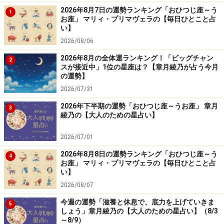
2026年8月7日の運勢ランキング「おひつじ座～う
1
お座」 マリィ・プリマヴェラの【毎日ひとこと占
い】
2026/08/06
2026年8月の全体運ランキング！「ビッグチャン
2
スが接近中」1位の星座は？【章月綾乃が占う今月
の運勢】
2026/07/31
2026年下半期の運勢「おひつじ座～うお座」 章月
3
綾乃の【大人のための星占い】
2026/07/01
2026年8月8日の運勢ランキング「おひつじ座～う
4
お座」 マリィ・プリマヴェラの【毎日ひとこと占
い】
2026/08/07
今週の運勢「滋養と休息で、底力を上げていきま
5
しょう」章月綾乃の【大人のための星占い】（8/3
～8/9）