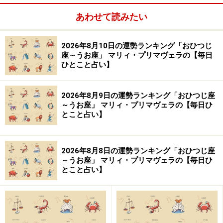
結婚や離婚、子育てなど自らの人生経験を踏まえた占い
あわせて読みたい
はより深い共感を呼び、的確な助言をもらえると好評。
「自分はどこに向かえばいいのか」迷える人たちをより
2026年8月10日の運勢ランキング「おひつじ
良い方向へ導く。
座～うお座」 マリィ・プリマヴェラの【毎日
ひとこと占い】
【イラスト】
岩本 あかり（Akari Iwamoto）
2026年8月9日の運勢ランキング「おひつじ座
～うお座」 マリィ・プリマヴェラの【毎日ひ
とこと占い】
※記事内容は執筆時点のものです。最新の内容をご確認くださ
い。
2026年8月8日の運勢ランキング「おひつじ座
【編集部おすすめの購入サイト】
～うお座」 マリィ・プリマヴェラの【毎日ひ
とこと占い】
Amazonで占い関連の商品をチェック！
楽天市場で占い関連の商品をチェック！