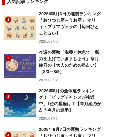
人気記事ランキング
2026年8月6日の運勢ランキング
1
「おひつじ座～うお座」 マリ
ィ・プリマヴェラの【毎日ひと
こと占い】
2026/08/05
今週の運勢「滋養と休息で、底
2
力を上げていきましょう」章月
綾乃の【大人のための星占い】
（8/3～8/9）
2026/08/02
2026年8月の全体運ランキン
3
グ！「ビッグチャンスが接近
中」1位の星座は？【章月綾乃が
占う今月の運勢】
2026/07/31
2026年8月7日の運勢ランキング
4
「おひつじ座～うお座」 マリ