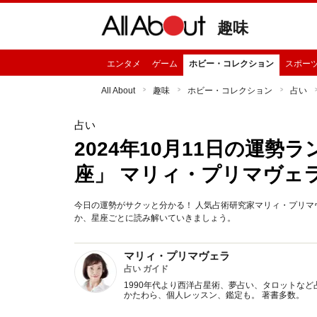
趣味
エンタメ
ゲーム
ホビー・コレクション
スポー
All About
趣味
ホビー・コレクション
占い
占い
2024年10月11日の運
座」 マリィ・プリマヴェ
今日の運勢がサクッと分かる！ 人気占術研究家マリィ・プリマヴ
か、星座ごとに読み解いていきましょう。
マリィ・プリマヴェラ
占い ガイド
1990年代より西洋占星術、夢占い、タロットなど
かたわら、個人レッスン、鑑定も。 著書多数。