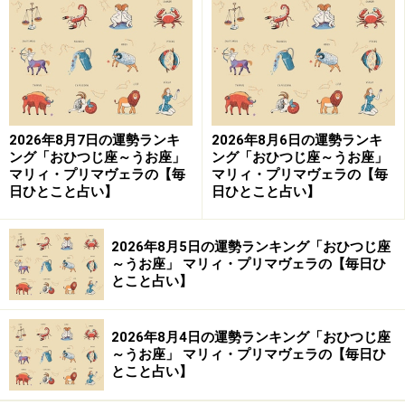
10位：うお座／魚座（2月19日～3月20日生
まれ）
2026年8月7日の運勢ランキ
2026年8月6日の運勢ランキ
2024年10月9日の運勢「うお座」
ング「おひつじ座～うお座」
ング「おひつじ座～うお座」
マリィ・プリマヴェラの【毎
マリィ・プリマヴェラの【毎
日ひとこと占い】
日ひとこと占い】
マネープランを考える最適日。生命保険の見直しは◎。
＞【今週の運勢】を占う
2026年8月5日の運勢ランキング「おひつじ座
～うお座」 マリィ・プリマヴェラの【毎日ひ
＞【10月のラッキーフード】を見る
とこと占い】
2026年8月4日の運勢ランキング「おひつじ座
9位：やぎ座／山羊座（12月22日～1月19日
～うお座」 マリィ・プリマヴェラの【毎日ひ
生まれ）
とこと占い】