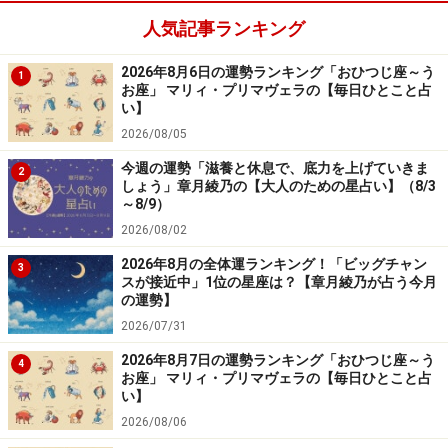
人気記事ランキング
2026年8月6日の運勢ランキング「おひつじ座～う
1
お座」 マリィ・プリマヴェラの【毎日ひとこと占
8位：おうし座／牡牛座（4月20日～5月20
い】
日生まれ）
2026/08/05
今週の運勢「滋養と休息で、底力を上げていきま
2
しょう」章月綾乃の【大人のための星占い】（8/3
～8/9）
2024年10月9日の運勢「おうし座」
2026/08/02
考えが偏りがちです。周囲と足並みを合わせたほうが安
2026年8月の全体運ランキング！「ビッグチャン
3
スが接近中」1位の星座は？【章月綾乃が占う今月
全。
の運勢】
2026/07/31
＞【今週の運勢】を占う
2026年8月7日の運勢ランキング「おひつじ座～う
4
＞【10月のラッキーフード】を見る
お座」 マリィ・プリマヴェラの【毎日ひとこと占
い】
2026/08/06