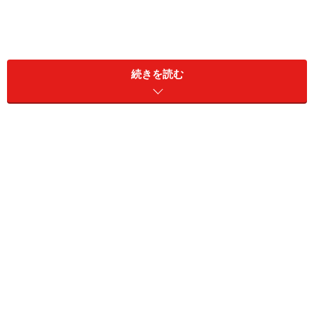
続きを読む
＞【今週の運勢】を占う
＞【10月のラッキーフード】を見る
11位：ふたご座／双子座（5月21日～6月21
日生まれ）
2024年10月9日の運勢「ふたご座」