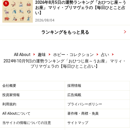
7位：さそり座／蠍座（10月24日～11月22
2026年8月5日の運勢ランキング「おひつじ座～う
5
お座」 マリィ・プリマヴェラの【毎日ひとこと占
日生まれ）
い】
2026/08/04
ランキングをもっと見る
2024年10月9日の運勢「さそり座」
人の言葉を安易に信じないで。だまされ悔しい思いをす
>
>
>
>
All About
趣味
ホビー・コレクション
占い
るかも……。
2024年10月9日の運勢ランキング「おひつじ座～うお座」 マリィ・
プリマヴェラの【毎日ひとこと占い】
＞【今週の運勢】を占う
＞【10月のラッキーフード】を見る
会社概要
採用情報
投資家情報
広告掲載
利用規約
プライバシーポリシー
All Aboutについて
著作権・商標・免責
当サイトの情報についての注意
サイトマップ