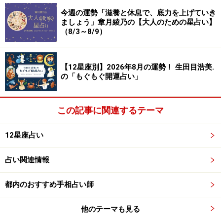
今週の運勢「滋養と休息で、底力を上げていき
ましょう」章月綾乃の【大人のための星占い】
2024年10月9日の運勢「やぎ座」
（8/3～8/9）
友人から相談事がありそう。忠告せずにひたすら聞くだ
けが吉。
【12星座別】2026年8月の運勢！ 生田目浩美.
の「もぐもぐ開運占い」
＞【今週の運勢】を占う
＞【10月のラッキーフード】を見る
この記事に関連するテーマ
12星座占い
占い関連情報
都内のおすすめ手相占い師
他のテーマも見る