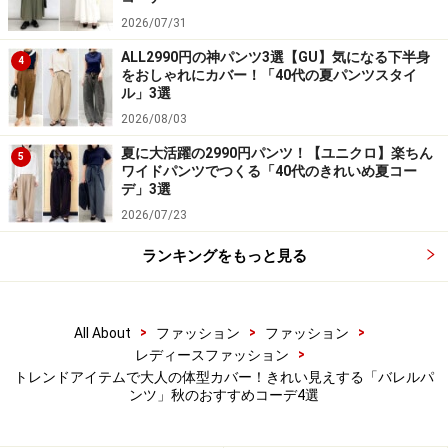
2026/07/31
ニットベストとレイヤードして抜け感のあるカジュアルコー
デに 出典：WEAR
ALL2990円の神パンツ3選【GU】気になる下半身
4
をおしゃれにカバー！「40代の夏パンツスタイ
写真
は全体的にゆったりとしたサイズ感で、休日にぴっ
ル」3選
たりのリラックスコーデ。ユニクロのボーダーカットソ
2026/08/03
ーに、GUのバレルレッグジーンズ、スニーカー、バッグ
夏に大活躍の2990円パンツ！【ユニクロ】楽ちん
5
ワイドパンツでつくる「40代のきれいめ夏コー
を合わせています。
デ」3選
2026/07/23
バレルシルエットに毛足の長いニットベストをレイヤー
ランキングをもっと見る
ドするなど、旬のポイントをおさえているため、ルーズ
なゆったりコーデにはならずおしゃれ見えする着こなし
に仕上がっています。
>
>
>
All About
ファッション
ファッション
>
レディースファッション
ぜひ参考にしてみてくださいね！
トレンドアイテムで大人の体型カバー！きれい見えする「バレルパ
ンツ」秋のおすすめコーデ4選
＜関連記事＞
【ユニクロ】楽ちんなのにきれい見え！ おすすめ新作パ