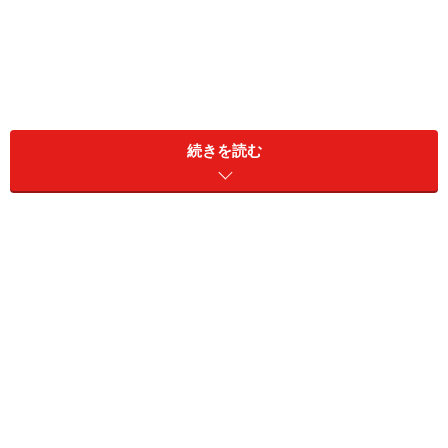
続きを読む
脚の部分のカーブしたシルエットが今っぽく見せてくれま
す 出典：WEAR
写真
は、たっぷりとゆとりのあるシルエットにタックが
入った「バレルタックパンツ」をメインに、アクティブ
なイメージに仕上げたカジュアルコーデ。
丸みのあるパンツのシルエットを生かしたいので、イン