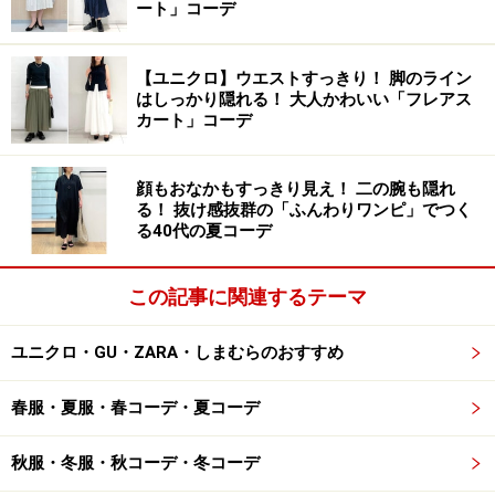
ート」コーデ
3. 旬シルエットのデニムでさわやかレイヤ
ードコーデ
【ユニクロ】ウエストすっきり！ 脚のライン
はしっかり隠れる！ 大人かわいい「フレアス
カート」コーデ
顔もおなかもすっきり見え！ 二の腕も隠れ
少し短めの丈もシューズを選ばず、着まわしがききます 出
る！ 抜け感抜群の「ふんわりワンピ」でつく
典：WEAR
る40代の夏コーデ
定番のデニムにも、今シーズンはバレルシルエットのも
のがたくさん登場しています。
写真
ではいているのは、
この記事に関連するテーマ
ほんのり丸みのあるバレルジーンズ。広がりすぎ、丈は
ユニクロ・GU・ZARA・しまむらのおすすめ
少し短めになっているので着まわしのきく一本です。
春服・夏服・春コーデ・夏コーデ
ブラウスにライダースジャケットを羽織ったレイヤード
コーデですが、アイボリーやブルー系、足もとのシルバ
秋服・冬服・秋コーデ・冬コーデ
ーなど、明るくさわやかなカラーで全体をまとめて軽や