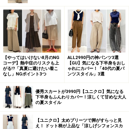
2. グリーン×グレーで秋らしいカラーコーデ
グリーンとグレーの秋らしい配色コーデでおしゃれ見え 出
典：WEAR
【やってはいけない8月のNG
ALL2990円の神パンツ3選
コーデ】熱中症のリスクも上
【GU】気になる下半身をおし
写真
で着ているのはジャストサイズの五分袖ニットと、
がる!?「真夏に避けたい着こ
ゃれにカバー！「40代の夏パ
なし」NGポイント3つ
ンツスタイル」3選
ゆったりとしたカーブを描くバレルパンツ。上半身がコ
ンパクトに見え、スタイルアップする黄金バランスで
す。
優秀スカートが3990円【ユニクロ】気になる
下半身もふんわりカバー！涼しくて甘めな大人
の夏スタイル
黄味の強いグリーンとライトグレーの配色は、秋らしい
シックさがありながらも人とかぶりにくく、今の時期に
【ユニクロ】太めプリーツで脚がすらっと見
ぜひ真似してみたいカラーリングです。
え！ ドット柄が上品な「涼しげシフォンスカ