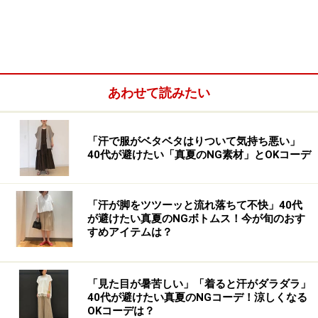
ナーのTシャツはウエストインしてすっきりとさせてい
ます。ベージュのパンツに相性のいいブラウンのシャツ
という、秋らしい色の組み合わせも◎。
キャップやスニーカーなどを合わせても面積の大きいト
あわせて読みたい
レンドパンツのおかげで、スポーティーすぎない、大人
っぽい最旬のカジュアルスタイルが完成します。
「汗で服がベタベタはりついて気持ち悪い」
40代が避けたい「真夏のNG素材」とOKコーデ
「汗が脚をツツーッと流れ落ちて不快」40代
が避けたい真夏のNGボトムス！今が旬のおす
すめアイテムは？
「見た目が暑苦しい」「着ると汗がダラダラ」
40代が避けたい真夏のNGコーデ！涼しくなる
OKコーデは？