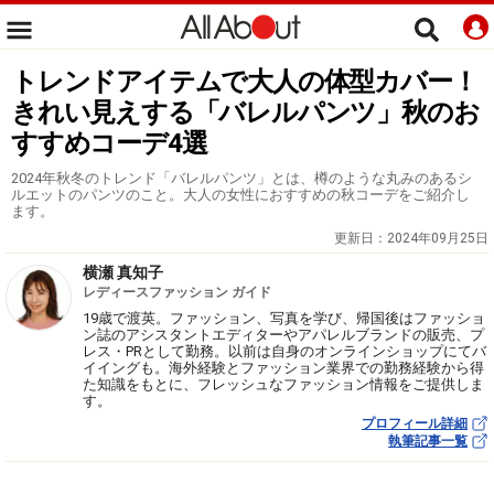
トレンドアイテムで大人の体型カバー！
きれい見えする「バレルパンツ」秋のお
すすめコーデ4選
2024年秋冬のトレンド「バレルパンツ」とは、樽のような丸みのあるシ
ルエットのパンツのこと。大人の女性におすすめの秋コーデをご紹介し
ます。
更新日：
2024年09月25日
横瀬 真知子
レディースファッション ガイド
19歳で渡英。ファッション、写真を学び、帰国後はファッショ
ン誌のアシスタントエディターやアパレルブランドの販売、プ
レス・PRとして勤務。以前は自身のオンラインショップにてバ
イイングも。海外経験とファッション業界での勤務経験から得
た知識をもとに、フレッシュなファッション情報をご提供しま
す。
プロフィール詳細
執筆記事一覧