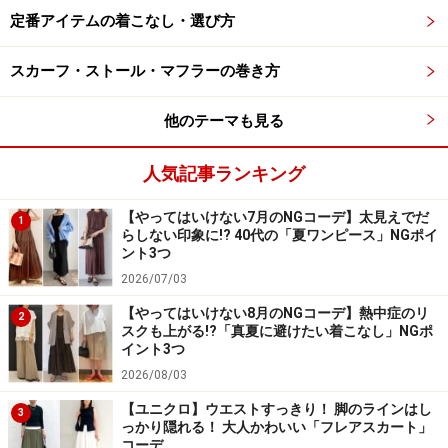
かな印象づくりに成功しています。
定番アイテムの着こなし・選び方
スカーフ・ストール・マフラーの巻き方
他のテーマも見る
人気記事ランキング
【やってはいけない7月のNGコーデ】太見えでだ
1
らしない印象に!? 40代の「夏ワンピース」NGポイ
ント3つ
2026/07/03
【やってはいけない8月のNGコーデ】熱中症のリ
2
スクも上がる!?「真夏に避けたい着こなし」NGポ
4. ベストと重ねてリラックス感たっぷりの
イント3つ
休日コーデ
2026/08/03
【ユニクロ】ウエストすっきり！ 脚のラインはし
3
っかり隠れる！ 大人かわいい「フレアスカート」
コーデ