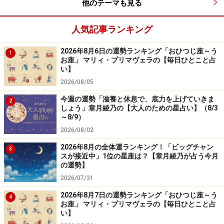
他のテーマも見る
人気記事ランキング
2026年8月6日の運勢ランキング「おひつじ座～う
1
お座」 マリィ・プリマヴェラの【毎日ひとこと占
い】
2026/08/05
今週の運勢「滋養と休息で、底力を上げていきま
2
しょう」章月綾乃の【大人のための星占い】（8/3
～8/9）
2026/08/02
2026年8月の全体運ランキング！「ビッグチャン
3
スが接近中」1位の星座は？【章月綾乃が占う今月
の運勢】
2026/07/31
2026年8月7日の運勢ランキング「おひつじ座～う
4
お座」 マリィ・プリマヴェラの【毎日ひとこと占
い】