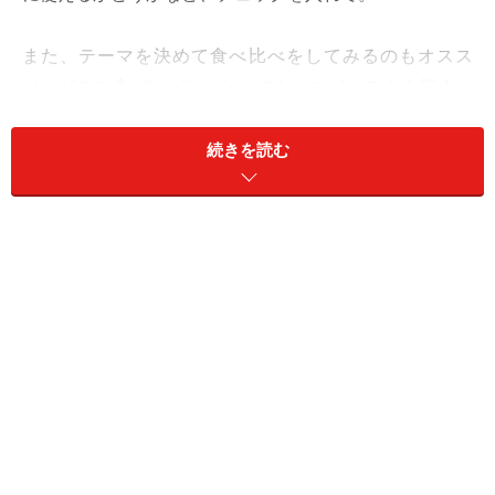
また、テーマを決めて食べ比べをしてみるのもオスス
メ。どこの食パンがおいしいのか、マイベストを探すこ
とで普段ならスルーする品の良さにも気付けるし、価格
と満足度の関係にも、自分なりの意見を持てるようにな
続きを読む
るはず。
仕事は、マメなやりとりで人間関係の密度を高めて。お
礼だけのメールなど、小さな気配りが響きます。
愛は、開放感のあるデートが大好評。
​​​​​​＞【2024年下半期の運勢】が気になるてんびん座さんは
こちら
＞【2024年9月9日～9月15日の運勢】他の星座の運勢が
気になる人はこちら