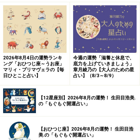
2026年8月4日の運勢ランキ
今週の運勢「滋養と休息で、
ング「おひつじ座～うお座」
底力を上げていきましょう」
マリィ・プリマヴェラの【毎
章月綾乃の【大人のための星
日ひとこと占い】
占い】（8/3～8/9）
【12星座別】2026年8月の運勢！ 生田目浩美.
の「もぐもぐ開運占い」
【おひつじ座】2026年8月の運勢！ 生田目浩
美.の「もぐもぐ開運占い」