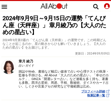
2024年9月9日～9月15日の運勢「てんび
ん座（天秤座）」 章月綾乃の【大人のた
めの星占い】
2024年9月第3週の「てんびん座（天秤座）」の運勢です。この時期どん
なことが起こるのか、星の動きからひも解いていきましょう。【大人の
ための星占い】をお届けします。
更新日：
2024年09月09日
章月 綾乃
占い ガイド
雑誌やWeb、書籍など幅広い媒体で占いや心理テストの執筆・
監修を手掛ける。All About「大人のための星占い」「幸せのカ
ルテ」、GINZA「開運レター占い」など連載を多く持ち、著書
も多数。西洋占星術、周易、手相、数秘術、ダイスやカード占
い、しぐさや言葉グセの研究など守備範囲は広め。
プロフィール詳細
執筆記事一覧