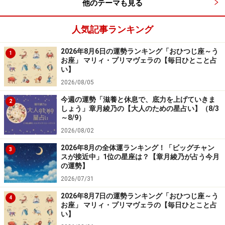
他のテーマも見る
人気記事ランキング
2026年8月6日の運勢ランキング「おひつじ座～う
1
お座」 マリィ・プリマヴェラの【毎日ひとこと占
い】
2026/08/05
今週の運勢「滋養と休息で、底力を上げていきま
2
しょう」章月綾乃の【大人のための星占い】（8/3
～8/9）
2026/08/02
2026年8月の全体運ランキング！「ビッグチャン
3
スが接近中」1位の星座は？【章月綾乃が占う今月
の運勢】
2026/07/31
2026年8月7日の運勢ランキング「おひつじ座～う
4
お座」 マリィ・プリマヴェラの【毎日ひとこと占
い】