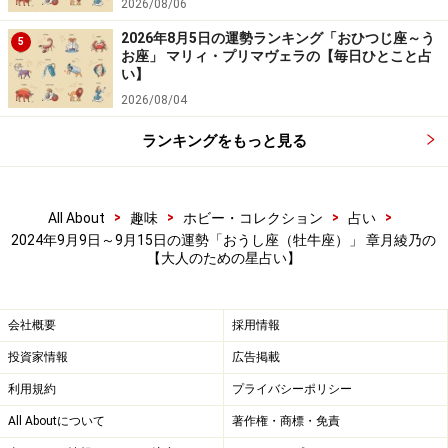
2026/08/06
2026年8月5日の運勢ランキング「おひつじ座～う
5
お座」 マリィ・プリマヴェラの【毎日ひとこと占
い】
2026/08/04
ランキングをもっと見る
>
>
>
>
All About
趣味
ホビー・コレクション
占い
2024年9月9日～9月15日の運勢「おうし座（牡牛座）」 章月綾乃の
【大人のための星占い】
会社概要
採用情報
投資家情報
広告掲載
利用規約
プライバシーポリシー
All Aboutについて
著作権・商標・免責