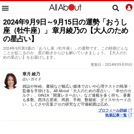
2024年9月9日～9月15日の運勢「おうし
座（牡牛座）」 章月綾乃の【大人のため
の星占い】
2024年9月第3週の「おうし座（牡牛座）」の運勢です。この時期どんな
ことが起こるのか、星の動きからひも解いていきましょう。【大人のた
めの星占い】をお届けします。
更新日：
2024年09月09日
章月 綾乃
占い ガイド
雑誌やWeb、書籍など幅広い媒体で占いや心理テストの執筆・
監修を手掛ける。All About「大人のための星占い」「幸せのカ
ルテ」、GINZA「開運レター占い」など連載を多く持ち、著書
も多数。西洋占星術、周易、手相、数秘術、ダイスやカード占
い、しぐさや言葉グセの研究など守備範囲は広め。
プロフィール詳細
執筆記事一覧