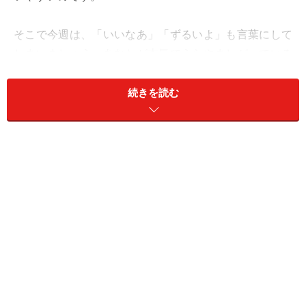
そこで今週は、「いいなあ」「ずるいよ」も言葉にして
しまいましょう。あなたが本気でうらやましがっている
ことが相手に伝わり、大いにプライドをくすぐり、逆に
誰にも言えない裏話、「いいことばかりじゃなくて
続きを読む
さ……」を聞けたりするでしょう。
また、ジェラシーを認めることで、負けん気に火もつき
ます。「私だって」と奮起できそう。
愛が動くのは、金曜日以降。
＞【2024年下半期の運勢】が気になるおうし座さんはこ
ちら
＞【2024年9月9日～9月15日の運勢】他の星座の運勢が
気になる人はこちら