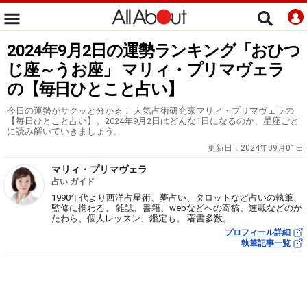
2024年9月2日の運勢ランキング「おひつ
じ座～うお座」 マリィ・プリマヴェラ
の【毎日ひとこと占い】
今日の運勢がサクッと分かる！ 人気占術研究家マリィ・プリマヴェラの
【毎日ひとこと占い】。2024年9月2日はどんな1日になるのか、星座ごと
に読み解いていきましょう。
更新日：
2024年09月01日
マリィ・プリマヴェラ
占い ガイド
1990年代より西洋占星術、夢占い、タロットなど占いの執筆、
監修に携わる。 雑誌、書籍、webなどへの寄稿、連載などのか
たわら、個人レッスン、鑑定も。 著書多数。
プロフィール詳細
執筆記事一覧