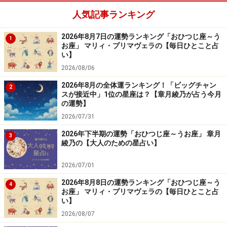
人気記事ランキング
2024年9月2日の運勢「うお座」
2026年8月7日の運勢ランキング「おひつじ座～う
1
お座」 マリィ・プリマヴェラの【毎日ひとこと占
い】
洋服とさわやかな笑顔で清潔感をアピール。周囲の支持
2026/08/06
が得られるはず。
2026年8月の全体運ランキング！「ビッグチャン
2
スが接近中」1位の星座は？【章月綾乃が占う今月
＞【2024年下半期の運勢】を見る
の運勢】
＞【2024年9月1日～9月30日の金運アップ法】を占う
2026/07/31
2026年下半期の運勢「おひつじ座～うお座」 章月
3
綾乃の【大人のための星占い】
5位：ふたご座／双子座（5月21日～6月21
2026/07/01
日生まれ）
2026年8月8日の運勢ランキング「おひつじ座～う
4
お座」 マリィ・プリマヴェラの【毎日ひとこと占
い】
2024年9月2日の運勢「ふたご座」
2026/08/07