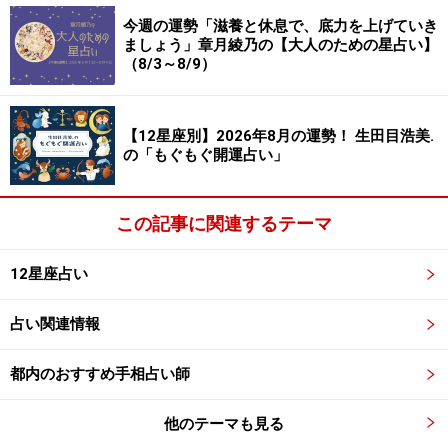
今週の運勢「滋養と休息で、底力を上げていき
ましょう」章月綾乃の【大人のための星占い】
7位：かに座／蟹座（6月22日～7月22日生
（8/3～8/9）
まれ）
【12星座別】2026年8月の運勢！ 生田目浩美.
の「もぐもぐ開運占い」
2024年9月2日の運勢「かに座」
感性に磨きがかかる日。音楽、絵画など芸術に触れよ
この記事に関連するテーマ
う。
12星座占い
＞【2024年下半期の運勢】を見る
＞【2024年9月1日～9月30日の金運アップ法】を占う
占い関連情報
都内のおすすめ手相占い師
6位：うお座／魚座（2月19日～3月20日生
他のテーマも見る
まれ）