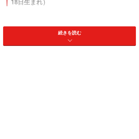
18日生まれ）
2024年9月2日の運勢「みずがめ座」
続きを読む
意地を張って周囲と衝突の恐れ!? むしろ甘えるのが正解
かも。
＞【2024年下半期の運勢】を見る
＞【2024年9月1日～9月30日の金運アップ法】を占う
10位：さそり座／蠍座（10月24日～11月22
日生まれ）