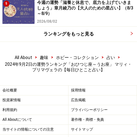
今週の運勢「滋養と休息で、底力を上げていきま
5
情報通を目指すと幸運到来。雑誌、テレビを要チェッ
しょう」章月綾乃の【大人のための星占い】（8/3
ク！
～8/9）
2026/08/02
＞【2024年下半期の運勢】を見る
ランキングをもっと見る
＞【2024年9月1日～9月30日の金運アップ法】を占う
>
>
>
>
All About
趣味
ホビー・コレクション
占い
4位：てんびん座／天秤座（9月23日～10月
2024年9月2日の運勢ランキング「おひつじ座～うお座」 マリィ・
プリマヴェラの【毎日ひとこと占い】
23日生まれ）
会社概要
採用情報
2024年9月2日の運勢「てんびん座」
投資家情報
広告掲載
利用規約
プライバシーポリシー
下調べの吉日。レジャーは入場料や宿泊代もチェックし
All Aboutについて
著作権・商標・免責
て。
当サイトの情報についての注意
サイトマップ