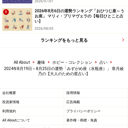
2026/07/01
2026年8月6日の運勢ランキング「おひつじ座～う
5
お座」 マリィ・プリマヴェラの【毎日ひとこと占
い】
2026/08/05
ランキングをもっと見る
>
>
>
>
All About
趣味
ホビー・コレクション
占い
2024年8月19日～8月25日の運勢「みずがめ座（水瓶座）」 章月綾
乃の【大人のための星占い】
会社概要
採用情報
投資家情報
広告掲載
利用規約
プライバシーポリシー
All Aboutについて
著作権・商標・免責