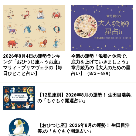
2026年8月4日の運勢ランキ
今週の運勢「滋養と休息で、
ング「おひつじ座～うお座」
底力を上げていきましょう」
マリィ・プリマヴェラの【毎
章月綾乃の【大人のための星
日ひとこと占い】
占い】（8/3～8/9）
【12星座別】2026年8月の運勢！ 生田目浩美.
の「もぐもぐ開運占い」
【おひつじ座】2026年8月の運勢！ 生田目浩
美.の「もぐもぐ開運占い」