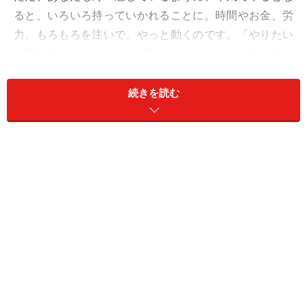
ると、いろいろ持っていかれることに。時間やお金、労
力、もろもろを注いで、やっと動くのです。「やりたい
と思っていたけれど、大変だからやめた」もできるの
で、今週はよく考えて。
続きを読む
でも、やってみる価値はありそうです。第2の人生が楽
しく、有意義なものに変わっていくでしょう。Ｗワー
ク、起業のための勉強スタートも有望。
恋と社交は、意志表示を明確にするとスムーズに。
＞【2024年下半期の運勢】が気になるみずがめ座さんは
こちら
＞【2024年8月19日～8月25日の運勢】他の星座の運勢
が気になる人はこちら