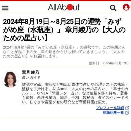
2024年8月19日～8月25日の運勢「みず
がめ座（水瓶座）」 章月綾乃の【大人の
ための星占い】
2024年8月第4週の「みずがめ座（水瓶座）」の運勢です。この時期どん
なことが起こるのか、星の動きからひも解いていきましょう。【大人の
ための星占い】をお届けします。
更新日：
2024年08月19日
章月 綾乃
占い ガイド
雑誌やWeb、書籍など幅広い媒体で占いや心理テストの執筆・
監修を手掛ける。All About「大人のための星占い」「幸せのカ
ルテ」、GINZA「開運レター占い」など連載を多く持ち、著書
も多数。西洋占星術、周易、手相、数秘術、ダイスやカード占
い、しぐさや言葉グセの研究など守備範囲は広め。
プロフィール詳細
執筆記事一覧