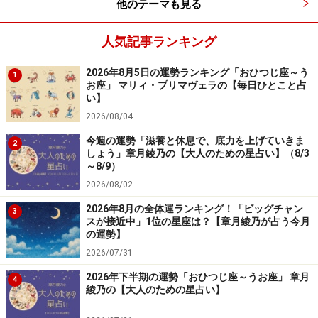
他のテーマも見る
人気記事ランキング
2026年8月5日の運勢ランキング「おひつじ座～う
1
お座」 マリィ・プリマヴェラの【毎日ひとこと占
い】
2026/08/04
今週の運勢「滋養と休息で、底力を上げていきま
2
しょう」章月綾乃の【大人のための星占い】（8/3
～8/9）
2026/08/02
2026年8月の全体運ランキング！「ビッグチャン
3
スが接近中」1位の星座は？【章月綾乃が占う今月
の運勢】
2026/07/31
2026年下半期の運勢「おひつじ座～うお座」 章月
4
綾乃の【大人のための星占い】